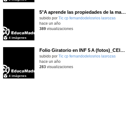
5°A aprende las propiedades de la materia_CEIP
Contenido educativo.
subido por
Tic cp fernandodelosrios lasrozas
-
hace un año
389
visualizaciones
4 imágenes
Folio Giratorio en INF 5 A (fotos)_CEIP FDLR_Las Rozas
Contenido educativo.
subido por
Tic cp fernandodelosrios lasrozas
-
hace un año
283
visualizaciones
4 imágenes