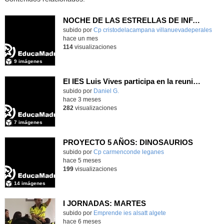
NOCHE DE LAS ESTRELLAS DE INFANTIL 5 AÑOS
subido por
Cp cristodelacampana villanuevadeperales
-
hace un mes
114
visualizaciones
9 imágenes
El IES Luis Vives participa en la reunión de coordinación del proyecto de innovación MEFPD - CNC e Industria 4.0
subido por
Daniel G.
-
hace 3 meses
282
visualizaciones
7 imágenes
PROYECTO 5 AÑOS: DINOSAURIOS
Contenido educativo.
subido por
Cp carmenconde leganes
-
hace 5 meses
199
visualizaciones
14 imágenes
I JORNADAS: MARTES
subido por
Emprende ies alsatt algete
-
hace 6 meses