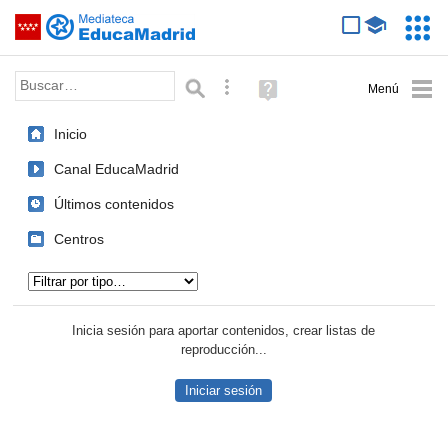
Mediateca de EducaMadrid
Saltar navegación
Servic
Educa
Palabra o frase:
Búsqueda avanzada
Ayuda
(en
ventana
Inicio
nueva)
Canal EducaMadrid
Últimos contenidos
Centros
Tipo de contenido:
Inicia sesión para aportar contenidos, crear listas de
reproducción...
Iniciar sesión