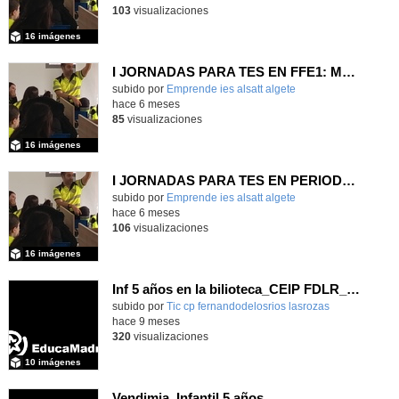
103
visualizaciones
16 imágenes
I JORNADAS PARA TES EN FFE1: MARTES
Contenido educativo.
subido por
Emprende ies alsatt algete
-
hace 6 meses
85
visualizaciones
16 imágenes
I JORNADAS PARA TES EN PERIODO FFE: MARTES
Contenido educativo.
subido por
Emprende ies alsatt algete
-
hace 6 meses
106
visualizaciones
16 imágenes
Inf 5 años en la bilioteca_CEIP FDLR_Las Rozas
Contenido educativo.
subido por
Tic cp fernandodelosrios lasrozas
-
hace 9 meses
320
visualizaciones
10 imágenes
Vendimia. Infantil 5 años