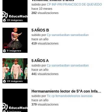
subido por
CP INF-PRI FRANCISCO DE QUEVEDO
-
hace 10 meses
282
visualizaciones
15 imágenes
5 AÑOS B
Contenido educativo.
subido por
Cp sansebastian sansebastian
-
hace un año
419
visualizaciones
9 imágenes
5 AÑOS A
Contenido educativo.
subido por
Cp sansebastian sansebastian
-
hace un año
441
visualizaciones
19 imágenes
Hermanamiento lector de 5°A con Infantil 4 años_CEIP FDLR_Las Rozas
Contenido educativo.
subido por
Tic cp fernandodelosrios lasrozas
-
hace un año
379
visualizaciones
8 imágenes