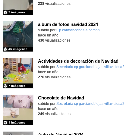
238
visualizaciones
2 imágenes
album de fotos navidad 2024
subido por
Cp carmenconde alcorcon
-
hace un año
430
visualizaciones
46 imágenes
Actividades de decoración de Navidad
Contenido educativo.
subido por
Secretaria cp garcianoblejas villaviciosa2
-
hace un año
276
visualizaciones
7 imágenes
Chocolate de Navidad
subido por
Secretaria cp garcianoblejas villaviciosa2
-
hace un año
249
visualizaciones
4 imágenes
Acto de Navidad 2024