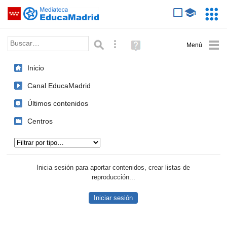
Mediateca de EducaMadrid
Saltar navegación
Servic
Educa
Palabra o frase:
Búsqueda avanzada
Ayuda
(en
ventana
Inicio
nueva)
Canal EducaMadrid
Últimos contenidos
Centros
Tipo de contenido:
Inicia sesión para aportar contenidos, crear listas de
reproducción...
Iniciar sesión