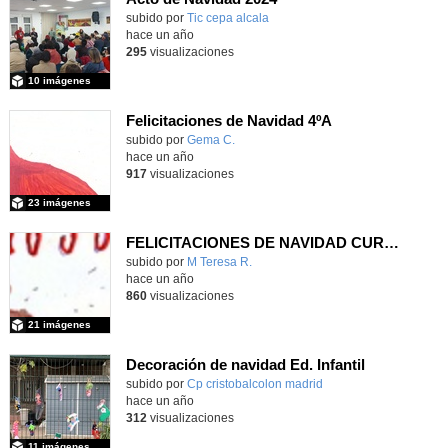
subido por
Tic cepa alcala
-
hace un año
295
visualizaciones
10 imágenes
Felicitaciones de Navidad 4ºA
subido por
Gema C.
-
hace un año
917
visualizaciones
23 imágenes
FELICITACIONES DE NAVIDAD CURSO 2024-25
subido por
M Teresa R.
-
hace un año
860
visualizaciones
21 imágenes
Decoración de navidad Ed. Infantil
Contenido educativo.
subido por
Cp cristobalcolon madrid
-
hace un año
312
visualizaciones
11 imágenes