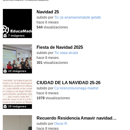
Navidad 25
Contenido educativo.
subido por
Tic cp anamariamatute getafe
-
hace 6 meses
544
visualizaciones
7 imágenes
Fiesta de Navidad 2025
subido por
Tic cepa alcala
-
hace 8 meses
301
visualizaciones
10 imágenes
CIUDAD DE LA NAVIDAD 25-26
subido por
Cp lorenzoluzuriaga madrid
-
hace 8 meses
1078
visualizaciones
19 imágenes
Recuerdo Residencia Amavir navidad 25 6D
Contenido educativo.
subido por
Oscar R.
-
hace 8 meses