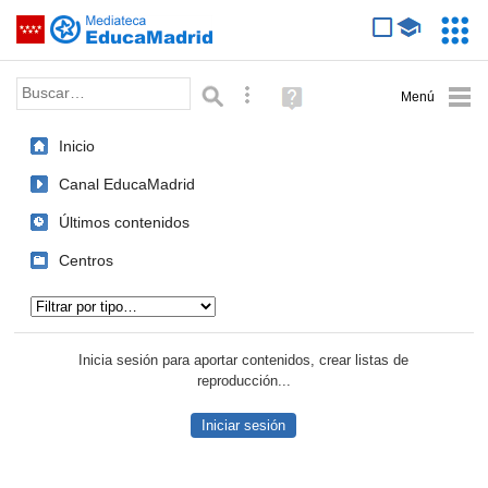
Mediateca de EducaMadrid
Saltar navegación
Servic
Educa
Palabra o frase:
Búsqueda avanzada
Ayuda
(en
ventana
Inicio
nueva)
Canal EducaMadrid
Últimos contenidos
Centros
Tipo de contenido:
Inicia sesión para aportar contenidos, crear listas de
reproducción...
Iniciar sesión