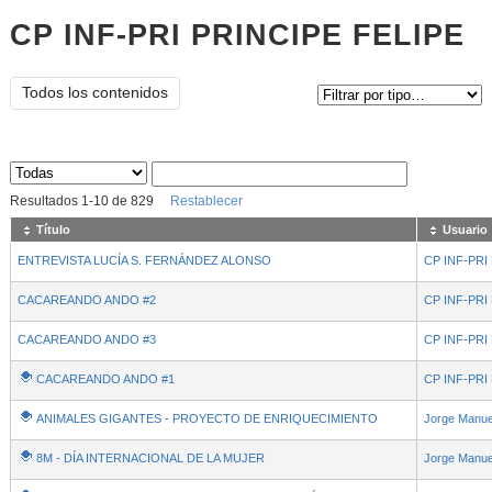
CP INF-PRI PRINCIPE FELIPE
Tipo de contenido:
Todos los contenidos
Sus archivos
:
Resultados
1
-
10
de
829
Restablecer
Título
Usuario
ENTREVISTA LUCÍA S. FERNÁNDEZ ALONSO
CP INF-PRI
CACAREANDO ANDO #2
CP INF-PRI
CACAREANDO ANDO #3
CP INF-PRI
CACAREANDO ANDO #1
CP INF-PRI
ANIMALES GIGANTES - PROYECTO DE ENRIQUECIMIENTO
Jorge Manue
8M - DÍA INTERNACIONAL DE LA MUJER
Jorge Manue