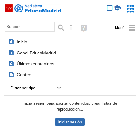
Mediateca de EducaMadrid
Saltar navegación
Servic
Educa
Palabra o frase:
Búsqueda avanzada
Ayuda
(en
ventana
Inicio
nueva)
Canal EducaMadrid
Últimos contenidos
Centros
Tipo de contenido:
Inicia sesión para aportar contenidos, crear listas de
reproducción...
Iniciar sesión