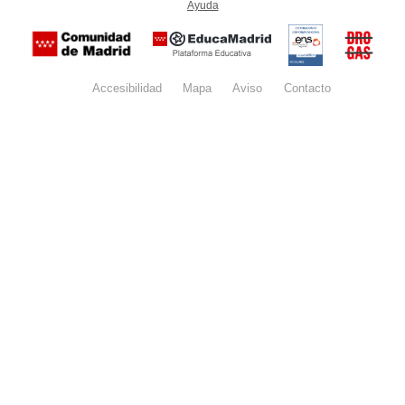
Ayuda
(en ventana nueva)
Certificación
Buzón
de
anónim
conformidad
del Pla
con el
Regiona
Esquema
contra l
Nacional de
Accesibilidad
Mapa
web
Aviso
legal
Contacto
Drogas 
Seguridad
la
(categoría
Comunid
MEDIA). El
de Madr
documento
se abrirá en
ventana
nueva.