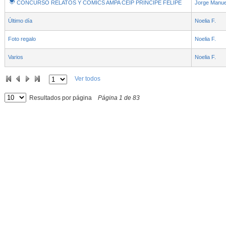
CONCURSO RELATOS Y COMICS AMPA CEIP PRÍNCIPE FELIPE
Jorge Manue
Último día
Noelia F.
Foto regalo
Noelia F.
Varios
Noelia F.
Ver todos
Resultados por página
Página
1
de
83