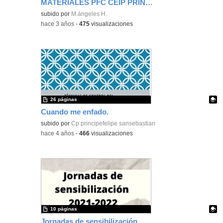
MATERIALES PFC CEIP PRÍNCIPE FELIPE
subido por
M.ángeles H.
-
hace 3 años
-
475
visualizaciones
26 páginas
Cuando me enfado.
Contenido educativo.
subido por
Cp principefelipe sansebastian
-
hace 4 años
-
466
visualizaciones
10 páginas
Jornadas de sensibilización