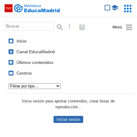
Mediateca de EducaMadrid
Saltar navegación
Servic
Educa
Palabra o frase:
Búsqueda avanzada
Ayuda
(en
ventana
Inicio
nueva)
Canal EducaMadrid
Últimos contenidos
Centros
Tipo de contenido:
Inicia sesión para aportar contenidos, crear listas de
reproducción...
Iniciar sesión