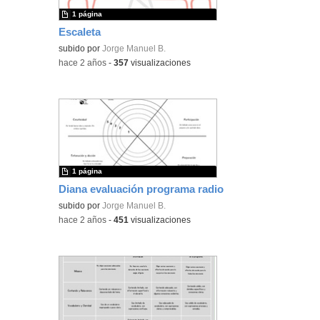
1 página
Escaleta
subido por
Jorge Manuel B.
-
hace 2 años
-
357
visualizaciones
1 página
Diana evaluación programa radio
subido por
Jorge Manuel B.
-
hace 2 años
-
451
visualizaciones