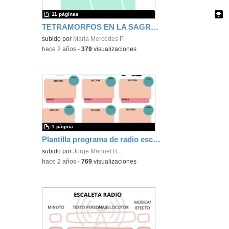
11 páginas
TETRAMORFOS EN LA SAGRADA FAMILIA
Contenido educativo.
subido por
Maria Mercedes P.
-
hace 2 años
-
379
visualizaciones
1 página
Plantilla programa de radio escolar
subido por
Jorge Manuel B.
-
hace 2 años
-
769
visualizaciones