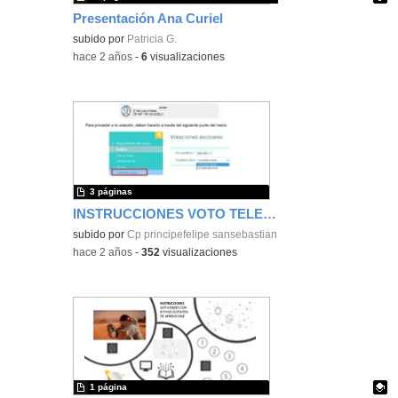
Presentación Ana Curiel
Contenido educativo.
subido por
Patricia G.
-
hace 2 años
-
6
visualizaciones
3 páginas
INSTRUCCIONES VOTO TELEMÁTICO JORNADA
subido por
Cp principefelipe sansebastian
-
hace 2 años
-
352
visualizaciones
1 página