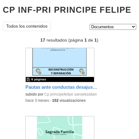
CP INF-PRI PRINCIPE FELIPE
d
Tipo de contenido:
Todos los contenidos
17
resultados (página
1
de
1
)
6 páginas
Pautas ante conductas desajustadas
subido por
Cp principefelipe sansebastian
-
hace 3 meses
-
102
visualizaciones