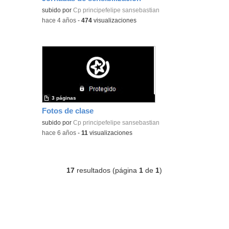
Contenido educativo.
subido por
Cp principefelipe sansebastian
-
hace 4 años
-
474
visualizaciones
3 páginas
Fotos de clase
subido por
Cp principefelipe sansebastian
-
hace 6 años
-
11
visualizaciones
17
resultados (página
1
de
1
)