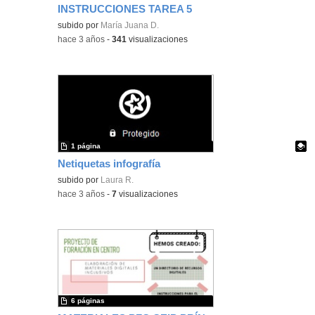
INSTRUCCIONES TAREA 5
Contenido educativo.
subido por
María Juana D.
-
hace 3 años
-
341
visualizaciones
1 página
Netiquetas infografía
Contenido educativo.
subido por
Laura R.
-
hace 3 años
-
7
visualizaciones
6 páginas