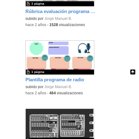
1 página
Rúbrica evaluación programa de radio
subido por
Jorge Manuel B.
-
hace 2 años
-
1528
visualizaciones
1 página
Plantilla programa de radio
Contenido educativo.
subido por
Jorge Manuel B.
-
hace 2 años
-
464
visualizaciones