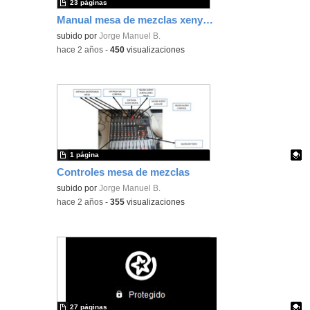
23 páginas
Manual mesa de mezclas xenyx x1222
subido por
Jorge Manuel B.
-
hace 2 años
-
450
visualizaciones
1 página
Controles mesa de mezclas
Contenido educativo.
subido por
Jorge Manuel B.
-
hace 2 años
-
355
visualizaciones
27 páginas