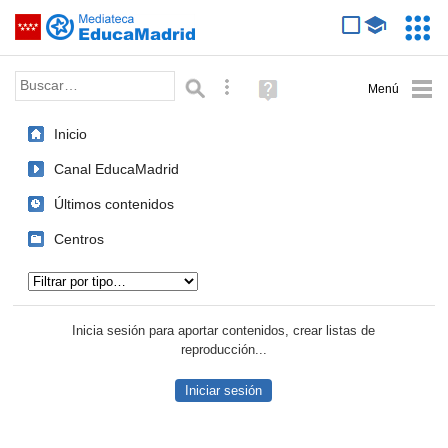
Mediateca de EducaMadrid
Saltar navegación
Servic
Educa
Palabra o frase:
Búsqueda avanzada
Ayuda
(en
ventana
Inicio
nueva)
Canal EducaMadrid
Últimos contenidos
Centros
Tipo de contenido:
Inicia sesión para aportar contenidos, crear listas de
reproducción...
Iniciar sesión