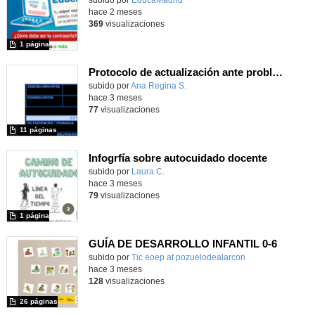
hace 2 meses
369
visualizaciones
1 página
Protocolo de actualización ante problemas de conducta
Contenido educativo.
subido por
Ana Regina S.
-
hace 3 meses
77
visualizaciones
11 páginas
Infogrfía sobre autocuidado docente
subido por
Laura C.
-
hace 3 meses
79
visualizaciones
1 página
GUÍA DE DESARROLLO INFANTIL 0-6
Contenido educativo.
subido por
Tic eoep at pozuelodealarcon
-
hace 3 meses
128
visualizaciones
26 páginas