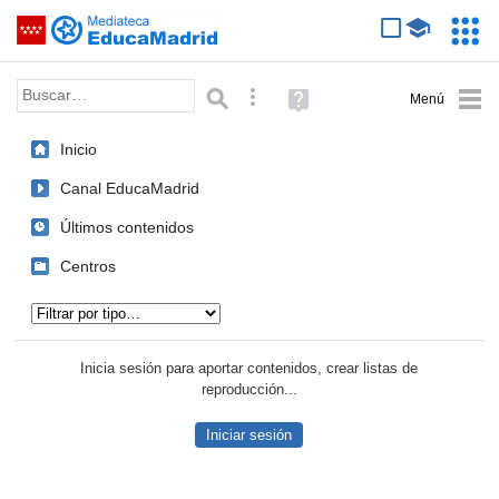
Mediateca de EducaMadrid
Saltar navegación
Servic
Educa
Palabra o frase:
Búsqueda avanzada
Ayuda
(en
ventana
Inicio
nueva)
Canal EducaMadrid
Últimos contenidos
Centros
Tipo de contenido:
Inicia sesión para aportar contenidos, crear listas de
reproducción...
Iniciar sesión