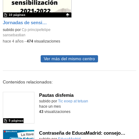
10 páginas
Jornadas de sensibilización
Contenido educativo.
subido por
Cp principefelipe
sansebastian
-
hace 4 años
-
474
visualizaciones
Ver más del mismo centro
Contenidos relacionados:
Pautas disfemia
Contenido educativo.
subido por
Tic eoep at tetuan
-
hace un mes
43
visualizaciones
5 páginas
Contraseña de EducaMadrid: consejos de uso responsable
subido por
EducaMadrid
-