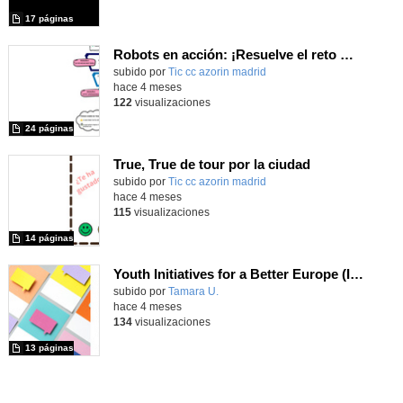
17 páginas
Robots en acción: ¡Resuelve el reto matemático!
Contenido educativo.
subido por
Tic cc azorin madrid
-
hace 4 meses
122
visualizaciones
24 páginas
True, True de tour por la ciudad
Contenido educativo.
subido por
Tic cc azorin madrid
-
hace 4 meses
115
visualizaciones
14 páginas
Youth Initiatives for a Better Europe (Iniciativa Ciudadana Europea)
Contenido educativo.
subido por
Tamara U.
-
hace 4 meses
134
visualizaciones
13 páginas