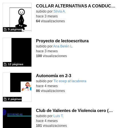
COLLAR ALTERNATIVAS A CONDUCTAS EI
Contenido educativo.
subido por
Silvia A.
-
hace 3 meses
64
visualizaciones
5 páginas
Proyecto de lectoescritura
Contenido educativo.
subido por
Ana Belén L.
-
hace 3 meses
100
visualizaciones
12 páginas
Autonomía en 2-3
Contenido educativo.
subido por
Tic eoep at lacabrera
-
hace 4 meses
86
visualizaciones
2 páginas
Club de Valientes de Violencia cero (CVV0)
Contenido educativo.
subido por
Luis T.
-
hace 4 meses
101
visualizaciones