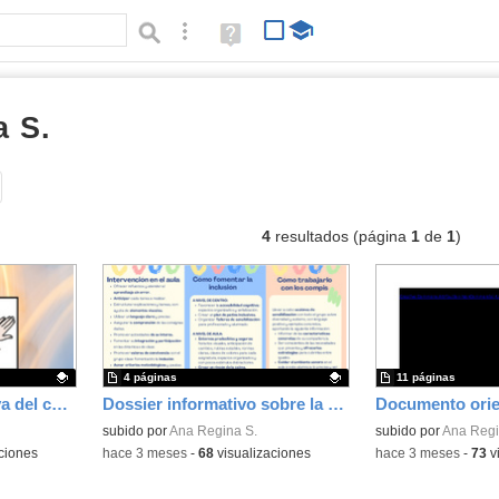
Búsqueda avanzada
Ayuda
(en
ventana
nueva)
 S.
documentos
Tipo de contenido:
4
resultados (página
1
de
1
)
4 páginas
11 páginas
Accesibilidad cognitiva del centro educativo
Dossier informativo sobre la comprensión y atención al alumnado TEA
Contenido educativo.
subido por
Ana Regina S.
Contenido educativo
subido por
Ana Regi
ciones
-
hace 3 meses
-
68
visualizaciones
-
hace 3 meses
-
73
v