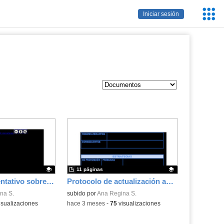
Servic
Iniciar sesión
Educa
11 páginas
Documento orientativo sobre las adaptaciones curriculares metodológicas
Protocolo de actualización ante problemas de conducta
.
na S.
Contenido educativo.
subido por
Ana Regina S.
isualizaciones
-
hace 3 meses
-
75
visualizaciones