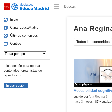
Mediateca de EducaMadrid
Saltar navegación
Palabra o frase:
Inicio
Ana Regina
Canal EducaMadrid
Últimos contenidos
Todos los contenidos
Centros
Tipo de contenido:
Inicia sesión para aportar
contenidos, crear listas de
reproducción...
24 páginas
Iniciar sesión
Contenido educativo.
subido por
Ana Regina S.
-
hace 3 meses
-
87
visualiza