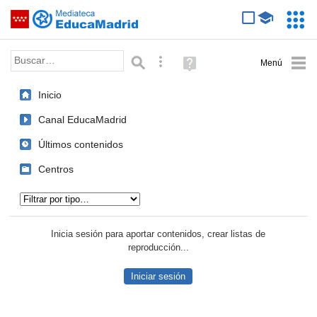
Mediateca de EducaMadrid
Saltar navegación
Servic
Educa
Palabra o frase:
Búsqueda avanzada
Ayuda
(en
ventana
Inicio
nueva)
Canal EducaMadrid
Últimos contenidos
Centros
Tipo de contenido:
Inicia sesión para aportar contenidos, crear listas de
reproducción...
Iniciar sesión