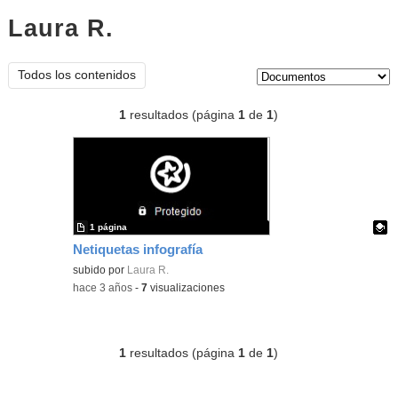
Laura R.
documentos
Tipo de contenido:
Todos los contenidos
1
resultados (página
1
de
1
)
1 página
Netiquetas infografía
Contenido educativo.
subido por
Laura R.
-
hace 3 años
-
7
visualizaciones
1
resultados (página
1
de
1
)