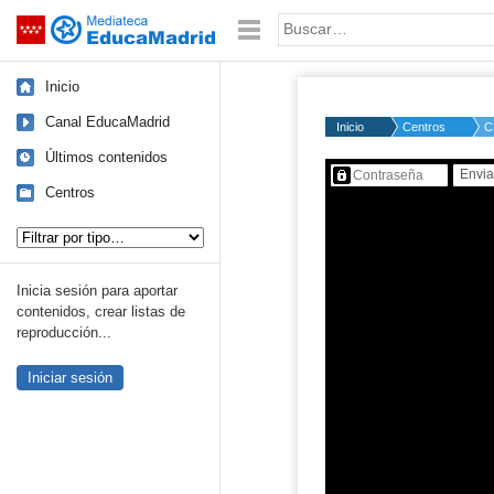
Mediateca de EducaMadrid
Saltar navegación
Palabra o frase:
Inicio
Canal EducaMadrid
Inicio
Centros
C
Últimos contenidos
Contenido protegido…
Centros
Tipo de contenido:
Inicia sesión para aportar
contenidos, crear listas de
reproducción...
Iniciar sesión