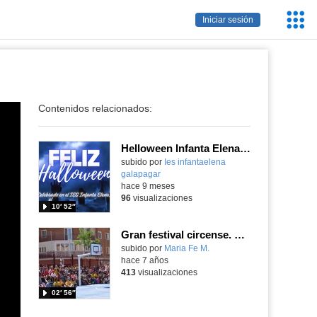
Servic
Iniciar sesión
Educa
Contenidos relacionados:
Helloween Infanta Elena 2025-26
subido por
Ies infantaelena
galapagar
-
hace 9 meses
96
visualizaciones
10′ 52″
Gran festival circense. CEIP Isaac Peral 2019
subido por
Maria Fe M.
-
hace 7 años
413
visualizaciones
02′ 56″