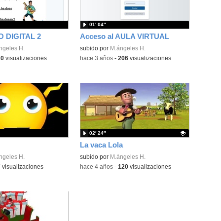
01′ 04″
 DIGITAL 2
Acceso al AULA VIRTUAL
ngeles H.
subido por
M.ángeles H.
10
visualizaciones
-
hace 3 años
-
206
visualizaciones
02′ 24″
La vaca Lola
ngeles H.
Contenido educativo.
subido por
M.ángeles H.
7
visualizaciones
-
hace 4 años
-
120
visualizaciones