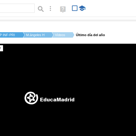
Búsqueda avanzada
Ayuda
(en
ventana
nueva)
P INF-PRI PRINCIPE ...
M.ángeles H.
Vídeos
Último día del año