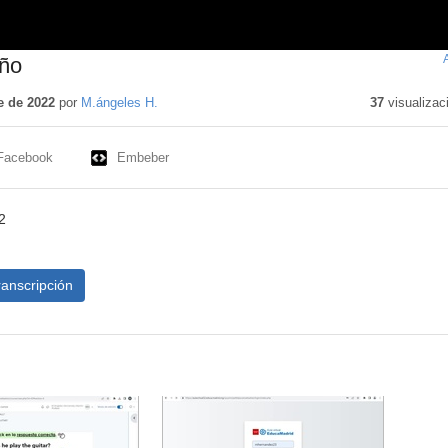
año
e de 2022
por
M.ángeles H.
37
visualizac
Facebook
Embeber
2
ranscripción