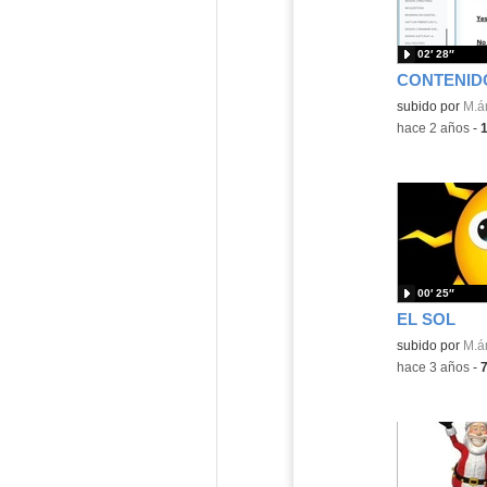
02′ 28″
CONTENIDO
subido por
M.á
-
hace 2 años
-
00′ 25″
EL SOL
subido por
M.á
-
hace 3 años
-