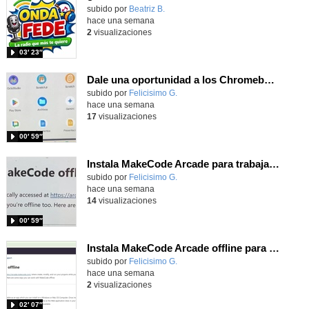
Contenido educativo.
subido por
Beatriz B.
-
hace una semana
2
visualizaciones
03′ 23″
Dale una oportunidad a los Chromebooks y utiliza un proyector para realizar talleres si no tienes pantallas táctiles
Contenido educativo.
subido por
Felicisimo G.
-
hace una semana
17
visualizaciones
00′ 59″
Instala MakeCode Arcade para trabajar offline en tu tablet, ordenador, Chromebook
Contenido educativo.
subido por
Felicisimo G.
-
hace una semana
14
visualizaciones
00′ 59″
Instala MakeCode Arcade offline para programar grandes juegos sin necesidad de Internet
Contenido educativo.
subido por
Felicisimo G.
-
hace una semana
2
visualizaciones
02′ 07″