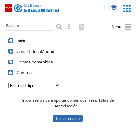
Mediateca de EducaMadrid
Saltar navegación
Servic
Educa
Palabra o frase:
Búsqueda avanzada
Ayuda
(en
ventana
Inicio
nueva)
Canal EducaMadrid
Últimos contenidos
Centros
Tipo de contenido:
Inicia sesión para aportar contenidos, crear listas de
reproducción...
Iniciar sesión