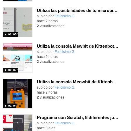
Utiliza las posibilidades de tu microbit programando com MakeCode para medir temperatura y nivel de luz con Datalogger
Contenido educativo.
subido por
Felicisimo G.
-
hace 2 horas
2
visualizaciones
02′ 05″
Utiliza la consola Mewbit de Kittenbot para llevar tus juegos arcade de MakeCode a tu mano
Contenido educativo.
subido por
Felicisimo G.
-
hace 2 horas
2
visualizaciones
02′ 07″
Utiliza la consola Meowbit de KIttenbot para jugar con tus programas MakeCode Arcade
Contenido educativo.
subido por
Felicisimo G.
-
hace 2 horas
2
visualizaciones
01′ 0″
Programa con Scratch, 8 diferentes juegos para vivir la emoción de los partidos de España en el mundial 2026
Contenido educativo.
subido por
Felicisimo G.
-
hace 3 dias