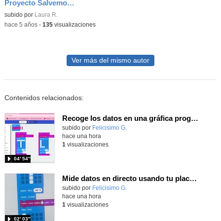
Proyecto Salvemos el Planeta 1ºB
subido por
Laura R.
-
hace 5 años
-
135
visualizaciones
Ver más del mismo autor
Contenidos relacionados:
Recoge los datos en una gráfica programando tu placa microbit con MakeCode y conoce la Tª y nivel de luz en este eclipse
Contenido educativo.
subido por
Felicisimo G.
-
hace una hora
1
visualizaciones
04′ 54″
Mide datos en directo usando tu placa microbit y programando con MakeCode dos placas conectadas por radio
Contenido educativo.
subido por
Felicisimo G.
-
hace una hora
1
visualizaciones
02′ 03″