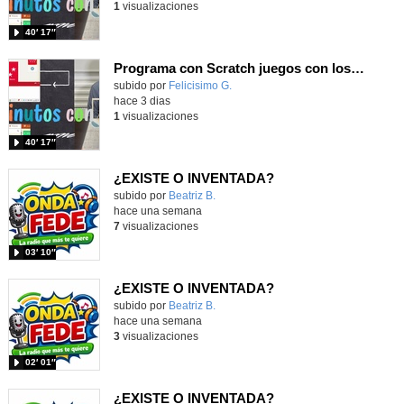
1
visualizaciones
40′ 17″
Programa con Scratch juegos con los partidos del mundial 2026 ganados por España
Contenido educativo.
subido por
Felicisimo G.
-
hace 3 dias
1
visualizaciones
40′ 17″
¿EXISTE O INVENTADA?
Contenido educativo.
subido por
Beatriz B.
-
hace una semana
7
visualizaciones
03′ 10″
¿EXISTE O INVENTADA?
Contenido educativo.
subido por
Beatriz B.
-
hace una semana
3
visualizaciones
02′ 01″
¿EXISTE O INVENTADA?