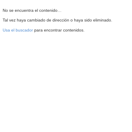
Reproductor de la Mediateca
No se encuentra el contenido…
Tal vez haya cambiado de dirección o haya sido eliminado.
Usa el buscador
para encontrar contenidos.