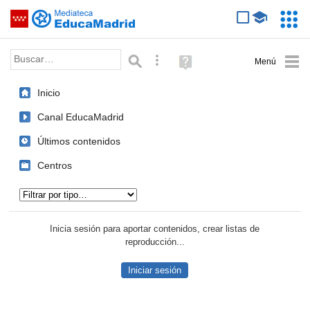
Mediateca de EducaMadrid
Saltar navegación
Servic
Educa
Palabra o frase:
Búsqueda avanzada
Ayuda
(en
ventana
Inicio
nueva)
Canal EducaMadrid
Últimos contenidos
Centros
Tipo de contenido:
Inicia sesión para aportar contenidos, crear listas de
reproducción...
Iniciar sesión