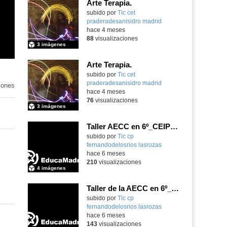
Arte Terapia.
Contenido educativo.
subido por
Tic cet
praderadesanisidro madrid
-
hace 4 meses
88
visualizaciones
3 imágenes
Arte Terapia.
Contenido educativo.
subido por
Tic cet
praderadesanisidro madrid
-
iones
hace 4 meses
76
visualizaciones
3 imágenes
Taller AECC en 6º_CEIP FDLR_Las Rozas
Contenido educativo.
subido por
Tic cp
fernandodelosrios lasrozas
-
hace 6 meses
210
visualizaciones
4 imágenes
Taller de la AECC en 6º_CEIP FDLR_Las Rozas
Contenido educativo.
subido por
Tic cp
fernandodelosrios lasrozas
-
hace 6 meses
143
visualizaciones