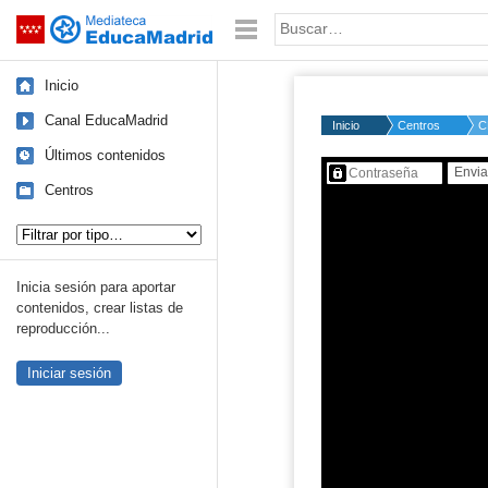
Mediateca de EducaMadrid
Saltar navegación
Palabra o frase:
Inicio
Canal EducaMadrid
Inicio
Centros
C
Últimos contenidos
Contenido protegido…
Centros
Tipo de contenido:
Inicia sesión para aportar
contenidos, crear listas de
reproducción...
Iniciar sesión