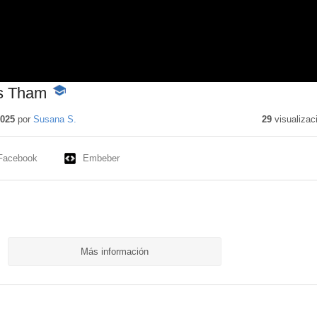
es Tham
-
Contenido
educativo
2025
por
Susana S.
29
visualizac
Facebook
Embeber
Más información