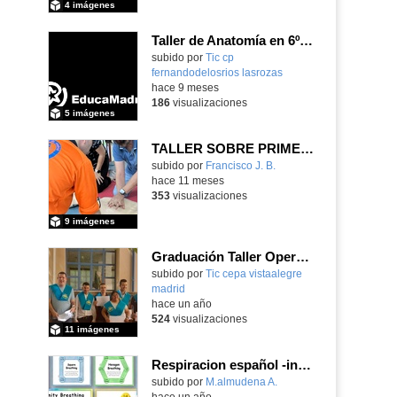
4 imágenes
Taller de Anatomía en 6º_CEIP FDLR_Las Rozas
Contenido educativo.
subido por
Tic cp
fernandodelosrios lasrozas
-
hace 9 meses
186
visualizaciones
5 imágenes
TALLER SOBRE PRIMEROS AUXILIOS PARA PROFES Y REPRESENTANTES DEL AMPA
subido por
Francisco J. B.
-
hace 11 meses
353
visualizaciones
9 imágenes
Graduación Taller Operativo de Jardinería 2025
subido por
Tic cepa vistaalegre
madrid
-
hace un año
524
visualizaciones
11 imágenes
Respiracion español -inglés taller triple A
subido por
M.almudena A.
-
hace un año