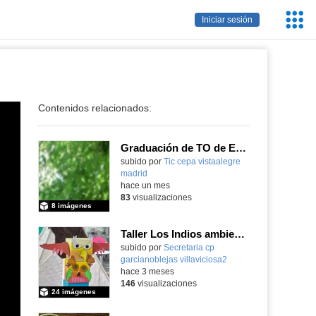
Servic
Iniciar sesión
Educa
Contenidos relacionados:
Graduación de TO de Empleo Doméstico
subido por
Tic cepa vistaalegre
madrid
-
hace un mes
83
visualizaciones
8 imágenes
Taller Los Indios ambientación y actividades 13 mayo 4 años
subido por
Secretaria cp
garcianoblejas villaviciosa2
-
hace 3 meses
146
visualizaciones
24 imágenes