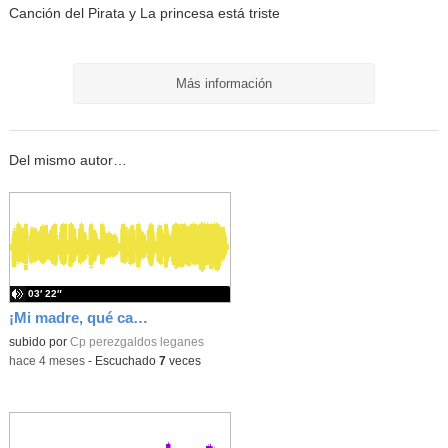
Canción del Pirata y La princesa está triste
Más información
Del mismo autor…
03′ 22″
¡Mi madre, qué cabezas!
subido por
Cp perezgaldos leganes
-
hace 4 meses
-
Escuchado
7
veces