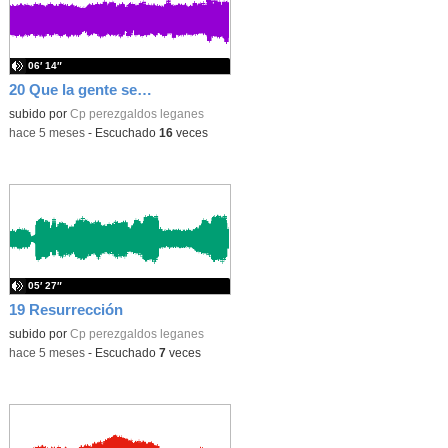
06′ 14″
20 Que la gente se quiera
subido por
Cp perezgaldos leganes
-
hace 5 meses
-
Escuchado
16
veces
05′ 27″
19 Resurrección
subido por
Cp perezgaldos leganes
-
hace 5 meses
-
Escuchado
7
veces