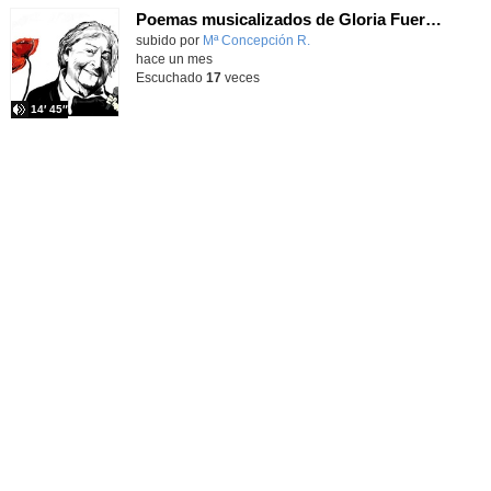
Poemas musicalizados de Gloria Fuertes - Apasionados por la literatura T3X03 - Onda Lorca
Contenido educativo.
subido por
Mª Concepción R.
-
hace un mes
Escuchado
17
veces
14′ 45″