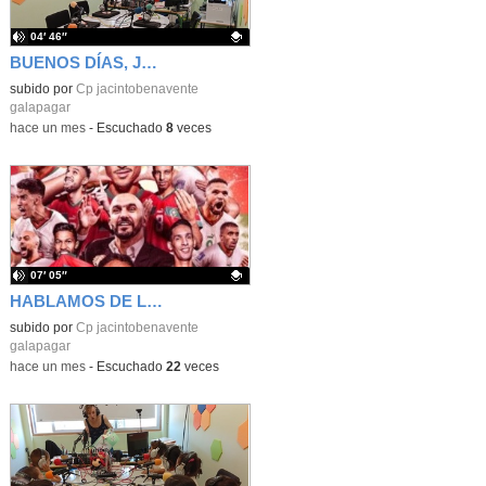
04′ 46″
BUENOS DÍAS, JACINTO BENAVENTE: viernes, 19 de junio de 2026
Contenido educativo.
subido por
Cp jacintobenavente
galapagar
-
hace un mes
-
Escuchado
8
veces
07′ 05″
HABLAMOS DE LA SELECCIÓN DE MARRUECOS
Contenido educativo.
subido por
Cp jacintobenavente
galapagar
-
hace un mes
-
Escuchado
22
veces