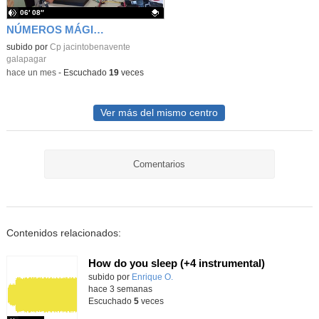
06′ 08″
NÚMEROS MÁGICOS
Contenido educativo.
subido por
Cp jacintobenavente
galapagar
-
hace un mes
-
Escuchado
19
veces
Ver más del mismo centro
Comentarios
Contenidos relacionados:
How do you sleep (+4 instrumental)
Contenido educativo.
subido por
Enrique O.
-
hace 3 semanas
Escuchado
5
veces