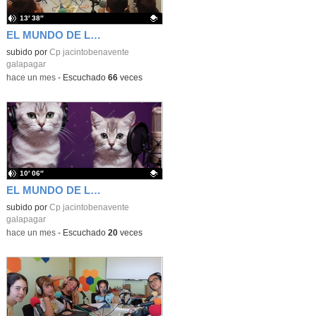
13′ 38″
EL MUNDO DE LAS MARIQUITAS, por Infantil 3 años
Contenido educativo.
subido por
Cp jacintobenavente
galapagar
-
hace un mes
-
Escuchado
66
veces
10′ 06″
EL MUNDO DE LOS GATOS 2ª PARTE
Contenido educativo.
subido por
Cp jacintobenavente
galapagar
-
hace un mes
-
Escuchado
20
veces