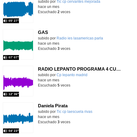
Contenido educativo.
subido por
Tic cp cervantes mejorada
-
hace un mes
Escuchado
2
veces
05′ 27″
GAS
Contenido educativo.
subido por
Radio ies lasamericas parla
-
hace un mes
Escuchado
3
veces
07′ 07″
RADIO LEPANTO PROGRAMA 4 CURSO 25-26
Contenido educativo.
subido por
Cp lepanto madrid
-
hace un mes
Escuchado
5
veces
12′ 36″
Daniela Pirata
Contenido educativo.
subido por
Tic cp laescuela rivas
-
hace un mes
Escuchado
3
veces
04′ 23″