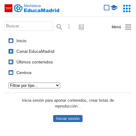
Mediateca de EducaMadrid
Saltar navegación
Servic
Educa
Palabra o frase:
Búsqueda avanzada
Ayuda
(en
ventana
Inicio
nueva)
Canal EducaMadrid
Últimos contenidos
Centros
Tipo de contenido:
Inicia sesión para aportar contenidos, crear listas de
reproducción...
Iniciar sesión