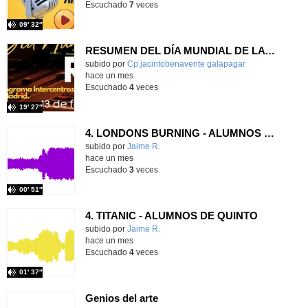
Escuchado
7
veces
09′ 32″
RESUMEN DEL DÍA MUNDIAL DE LA RADIO Y LA I.A. PROGRAMA COLABORATIVO
Contenido educativo.
subido por
Cp jacintobenavente galapagar
-
hace un mes
Escuchado
4
veces
19′ 27″
4. LONDONS BURNING - ALUMNOS DE SEXTO
Contenido educativo.
subido por
Jaime R.
-
hace un mes
Escuchado
3
veces
00′ 51″
4. TITANIC - ALUMNOS DE QUINTO
Contenido educativo.
subido por
Jaime R.
-
hace un mes
Escuchado
4
veces
01′ 37″
Genios del arte