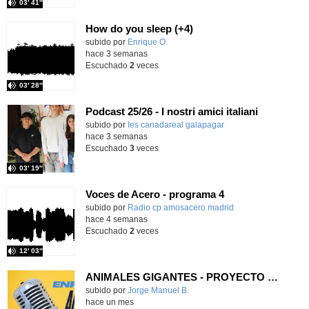
03′ 41″
How do you sleep (+4)
Contenido educativo.
subido por
Enrique O.
-
hace 3 semanas
Escuchado
2
veces
03′ 28″
Podcast 25/26 - I nostri amici italiani
subido por
Ies canadareal galapagar
-
hace 3 semanas
Escuchado
3
veces
03′ 19″
Voces de Acero - programa 4
Contenido educativo.
subido por
Radio cp amosacero madrid
-
hace 4 semanas
Escuchado
2
veces
12′ 03″
ANIMALES GIGANTES - PROYECTO DE ENRIQUECIMIENTO
Contenido educativo.
subido por
Jorge Manuel B.
-
hace un mes