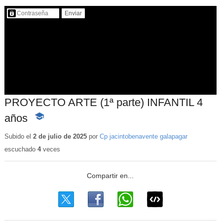
Contenido protegido…
PROYECTO ARTE (1ª parte) INFANTIL 4
años
-
Contenido
educativo
Subido el
2 de julio de 2025
por
Cp jacintobenavente galapagar
escuchado
4
veces