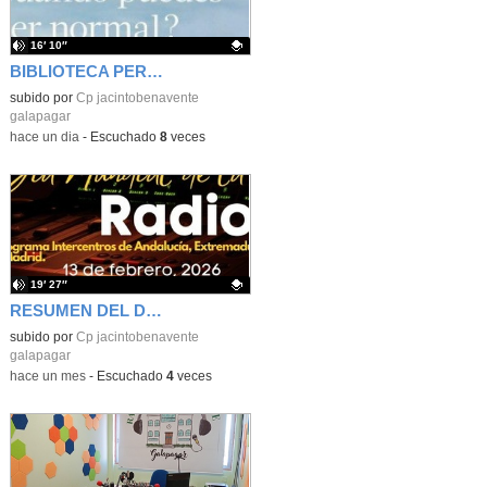
16′ 10″
BIBLIOTECA PERSONAL 9: ¿Por qué ser feliz cuando puedes ser normal?
Contenido educativo.
subido por
Cp jacintobenavente
galapagar
-
hace un dia
-
Escuchado
8
veces
19′ 27″
RESUMEN DEL DÍA MUNDIAL DE LA RADIO Y LA I.A. PROGRAMA COLABORATIVO
Contenido educativo.
subido por
Cp jacintobenavente
galapagar
-
hace un mes
-
Escuchado
4
veces