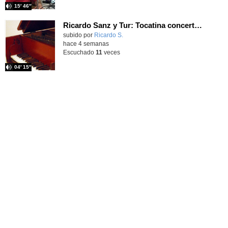
15′ 46″
Ricardo Sanz y Tur: Tocatina concertante al aire español
subido por
Ricardo S.
-
hace 4 semanas
Escuchado
11
veces
04′ 15″