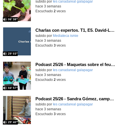
subido por
Ies canadareal galapagar
-
hace 3 semanas
Escuchado
2
veces
06′ 38″
Charlas con expertos. T1, E5. David-Li Ilundáin Reviriego
subido por
Mediateca ismie
-
hace 3 semanas
Escuchado
3
veces
29′ 03″
Podcast 25/26 - Maquetas sobre el feudalismo
subido por
Ies canadareal galapagar
-
hace 3 semanas
Escuchado
2
veces
04′ 57″
Podcast 25/26 - Sandra Gómez, campeona de Enduro
subido por
Ies canadareal galapagar
-
hace 3 semanas
Escuchado
3
veces
29′ 40″