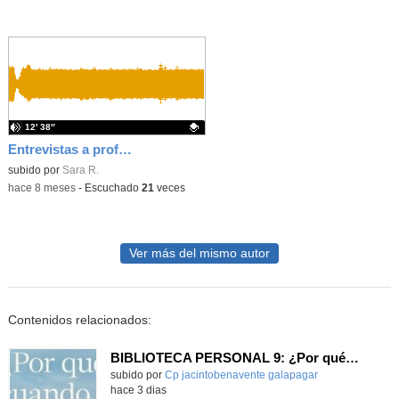
12′ 38″
Entrevistas a profesionales: Antonio, estudiante de Nutrición
Contenido educativo.
subido por
Sara R.
-
hace 8 meses
-
Escuchado
21
veces
Ver más del mismo autor
Contenidos relacionados:
BIBLIOTECA PERSONAL 9: ¿Por qué ser feliz cuando puedes ser normal?
Contenido educativo.
subido por
Cp jacintobenavente galapagar
-
hace 3 dias