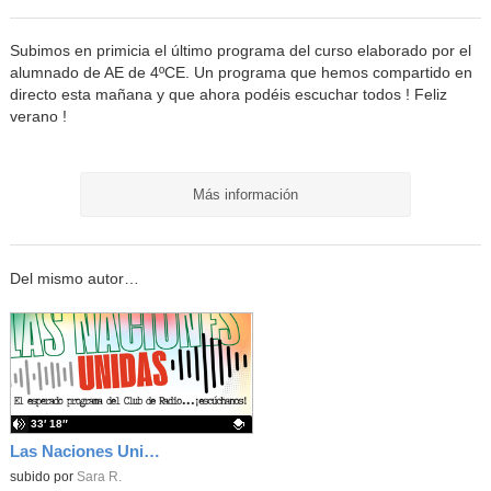
Subimos en primicia el último programa del curso elaborado por el
alumnado de AE de 4ºCE. Un programa que hemos compartido en
directo esta mañana y que ahora podéis escuchar todos ! Feliz
verano !
Más información
Del mismo autor…
33′ 18″
Las Naciones Unidas - Tercera evaluación
Contenido educativo.
subido por
Sara R.