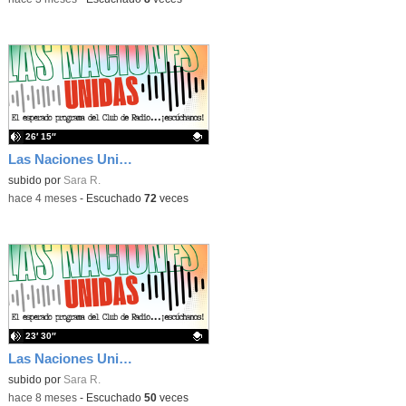
26′ 15″
Las Naciones Unidas - Segunda evaluación
Contenido educativo.
subido por
Sara R.
-
hace 4 meses
-
Escuchado
72
veces
23′ 30″
Las Naciones Unidas - Primera evaluación
Contenido educativo.
subido por
Sara R.
-
hace 8 meses
-
Escuchado
50
veces