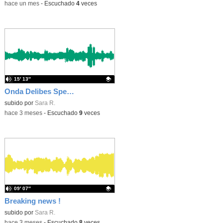
-
hace un mes
-
Escuchado
4
veces
15′ 13″
Onda Delibes Special Edition: Erasmus + !
Contenido educativo.
subido por
Sara R.
-
hace 3 meses
-
Escuchado
9
veces
09′ 07″
Breaking news !
Contenido educativo.
subido por
Sara R.
-
hace 3 meses
-
Escuchado
8
veces