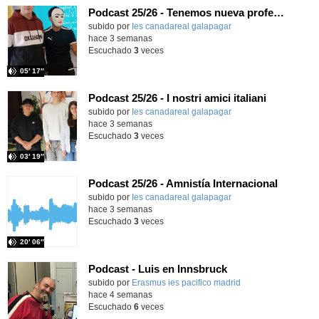
Podcast 25/26 - Tenemos nueva profesora de Griego ¿Conoces a María Eugenia?
subido por
Ies canadareal galapagar
-
hace 3 semanas
Escuchado
3
veces
05′ 17″
Podcast 25/26 - I nostri amici italiani
subido por
Ies canadareal galapagar
-
hace 3 semanas
Escuchado
3
veces
03′ 19″
Podcast 25/26 - Amnistía Internacional
subido por
Ies canadareal galapagar
-
hace 3 semanas
Escuchado
3
veces
20′ 06″
Podcast - Luis en Innsbruck
subido por
Erasmus ies pacifico madrid
-
hace 4 semanas
Escuchado
6
veces