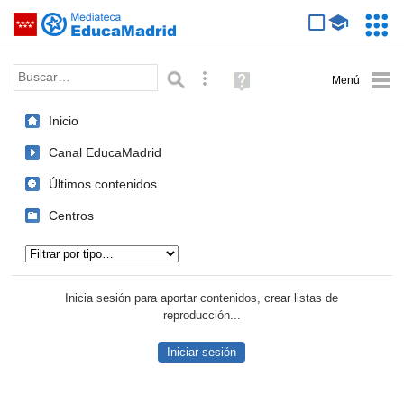
Mediateca de EducaMadrid
Saltar navegación
Servic
Educa
Palabra o frase:
Búsqueda avanzada
Ayuda
(en
ventana
Inicio
nueva)
Canal EducaMadrid
Últimos contenidos
Centros
Tipo de contenido:
Inicia sesión para aportar contenidos, crear listas de
reproducción...
Iniciar sesión