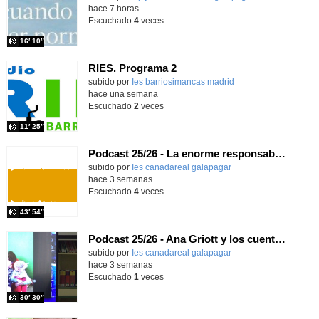
hace 7 horas
Escuchado
4
veces
16′ 10″
RIES. Programa 2
Contenido educativo.
subido por
Ies barriosimancas madrid
-
hace una semana
Escuchado
2
veces
11′ 25″
Podcast 25/26 - La enorme responsabilidad de ser juez
subido por
Ies canadareal galapagar
-
hace 3 semanas
Escuchado
4
veces
43′ 54″
Podcast 25/26 - Ana Griott y los cuentos de las voces olvidadas
subido por
Ies canadareal galapagar
-
hace 3 semanas
Escuchado
1
veces
30′ 30″