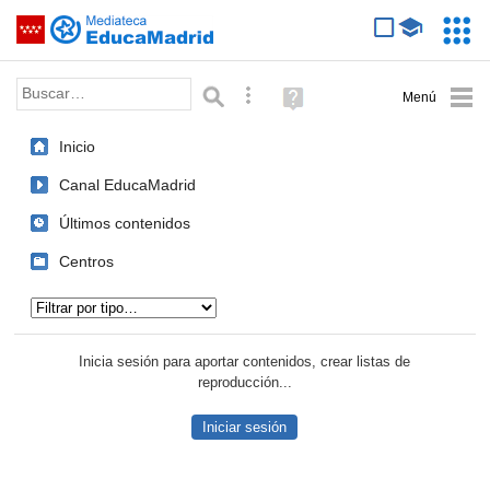
Mediateca de EducaMadrid
Saltar navegación
Servic
Educa
Palabra o frase:
Búsqueda avanzada
Ayuda
(en
ventana
Inicio
nueva)
Canal EducaMadrid
Últimos contenidos
Centros
Tipo de contenido:
Inicia sesión para aportar contenidos, crear listas de
reproducción...
Iniciar sesión