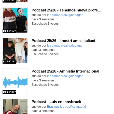
29′ 40″
Podcast 25/26 - Tenemos nueva profesora de Griego ¿Conoces a María Eugenia?
subido por
Ies canadareal galapagar
-
hace 3 semanas
Escuchado
3
veces
05′ 17″
Podcast 25/26 - I nostri amici italiani
subido por
Ies canadareal galapagar
-
hace 3 semanas
Escuchado
3
veces
03′ 19″
Podcast 25/26 - Amnistía Internacional
subido por
Ies canadareal galapagar
-
hace 3 semanas
Escuchado
3
veces
20′ 06″
Podcast - Luis en Innsbruck
subido por
Erasmus ies pacifico madrid
-
hace 3 semanas