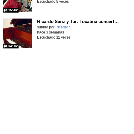
Escuchado
5
veces
15′ 46″
Ricardo Sanz y Tur: Tocatina concertante al aire español
subido por
Ricardo S.
-
hace 3 semanas
Escuchado
11
veces
04′ 15″