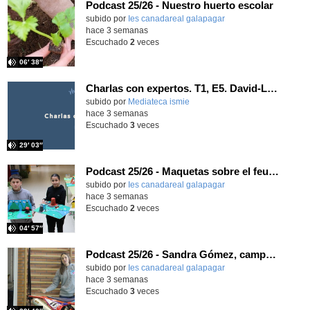
Podcast 25/26 - Nuestro huerto escolar
subido por
Ies canadareal galapagar
-
hace 3 semanas
Escuchado
2
veces
06′ 38″
Charlas con expertos. T1, E5. David-Li Ilundáin Reviriego
subido por
Mediateca ismie
-
hace 3 semanas
Escuchado
3
veces
29′ 03″
Podcast 25/26 - Maquetas sobre el feudalismo
subido por
Ies canadareal galapagar
-
hace 3 semanas
Escuchado
2
veces
04′ 57″
Podcast 25/26 - Sandra Gómez, campeona de Enduro
subido por
Ies canadareal galapagar
-
hace 3 semanas
Escuchado
3
veces