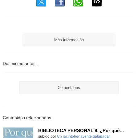
Más información
Del mismo autor…
Comentarios
Contenidos relacionados:
BIBLIOTECA PERSONAL 9: ¿Por qué ser feliz cuando puedes ser normal?
Contenido educativo.
subido por
Cp jacintobenavente galapagar
-