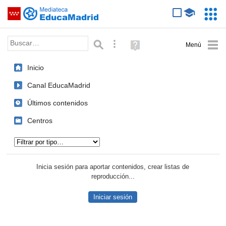
Mediateca de EducaMadrid
Saltar navegación
Servic
Educa
Palabra o frase:
Búsqueda avanzada
Ayuda
(en
ventana
Inicio
nueva)
Canal EducaMadrid
Últimos contenidos
Centros
Tipo de contenido:
Inicia sesión para aportar contenidos, crear listas de
reproducción...
Iniciar sesión