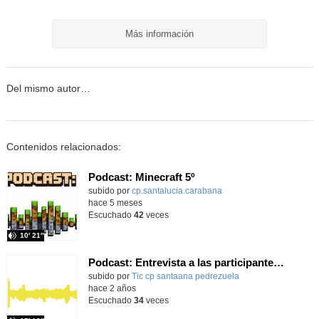
Más información
Del mismo autor…
Contenidos relacionados:
Podcast: Minecraft 5º
Contenido educativo.
subido por
cp.santalucia.carabana
-
hace 5 meses
Escuchado
42
veces
10′ 21″
Podcast: Entrevista a las participantes proyecto Minecraft Education 2030.
Contenido educativo.
subido por
Tic cp santaana pedrezuela
-
hace 2 años
Escuchado
34
veces