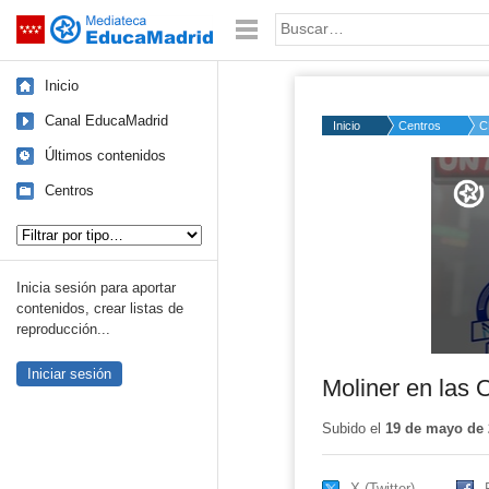
Mediateca de EducaMadrid
Saltar navegación
Palabra o frase:
Inicio
Canal EducaMadrid
Inicio
Centros
C
Últimos contenidos
Volume
50%
Centros
Tipo de contenido:
Inicia sesión para aportar
contenidos, crear listas de
reproducción...
Iniciar sesión
Moliner en las 
Subido el
19 de mayo de 
X (Twitter)