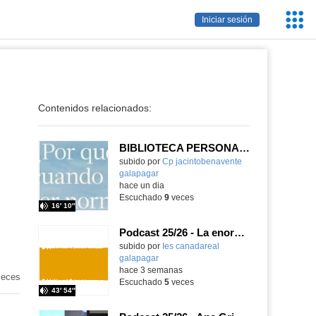
Servic
Iniciar sesión
Educa
Contenidos relacionados:
BIBLIOTECA PERSONAL 9: ¿Por qué ser feliz cuando puedes ser normal?
Contenido educativo.
subido por
Cp jacintobenavente
galapagar
-
hace un dia
Escuchado
9
veces
16′ 10″
Podcast 25/26 - La enorme responsabilidad de ser juez
subido por
Ies canadareal
galapagar
-
hace 3 semanas
eces
Escuchado
5
veces
43′ 54″