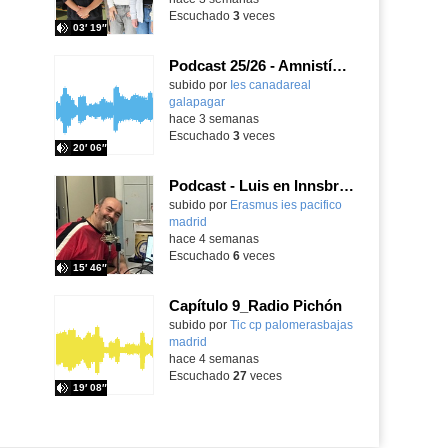
Escuchado
3
veces
03′ 19″
Podcast 25/26 - Amnistía Internacional
subido por
Ies canadareal
galapagar
-
hace 3 semanas
Escuchado
3
veces
20′ 06″
Podcast - Luis en Innsbruck
subido por
Erasmus ies pacifico
madrid
-
hace 4 semanas
Escuchado
6
veces
15′ 46″
Capítulo 9_Radio Pichón
Contenido educativo.
subido por
Tic cp palomerasbajas
madrid
-
hace 4 semanas
Escuchado
27
veces
19′ 08″