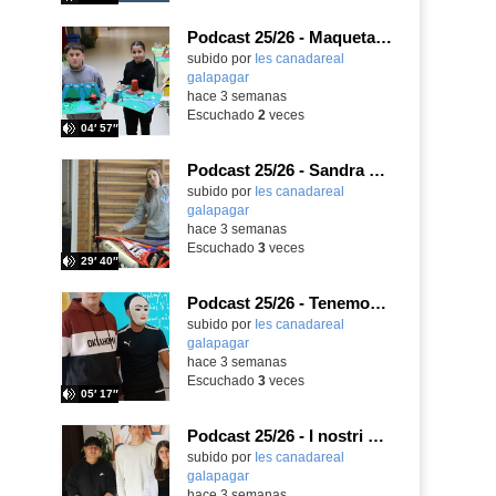
Podcast 25/26 - Maquetas sobre el feudalismo
subido por
Ies canadareal
galapagar
-
hace 3 semanas
Escuchado
2
veces
04′ 57″
Podcast 25/26 - Sandra Gómez, campeona de Enduro
subido por
Ies canadareal
galapagar
-
hace 3 semanas
Escuchado
3
veces
29′ 40″
Podcast 25/26 - Tenemos nueva profesora de Griego ¿Conoces a María Eugenia?
subido por
Ies canadareal
galapagar
-
hace 3 semanas
Escuchado
3
veces
05′ 17″
Podcast 25/26 - I nostri amici italiani
subido por
Ies canadareal
galapagar
-
hace 3 semanas