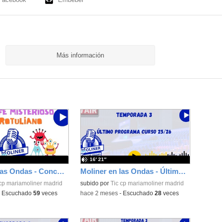
Más información
16′ 21″
Moliner en las Ondas - Concurso final de curso 25/26 Sr. Rotuliano
Moliner en las Ondas - Último programa curso 25/26
 cp mariamoliner madrid
subido por
Tic cp mariamoliner madrid
-
Escuchado
59
veces
-
hace 2 meses
-
Escuchado
28
veces