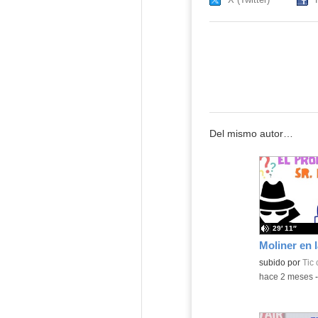
Del mismo autor…
29′ 11″
subido por
Tic
-
hace 2 meses