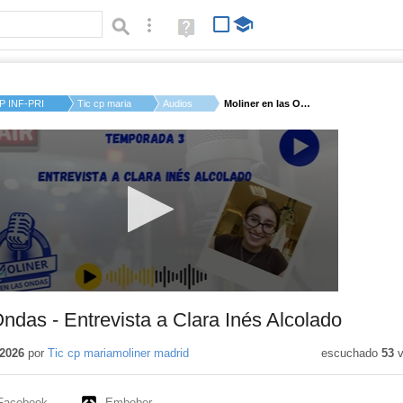
Búsqueda avanzada
Ayuda
(en
ventana
nueva)
P INF-PRI MARIA MOL...
Tic cp mariamoliner...
Audios
Moliner en las Ondas...
Ondas - Entrevista a Clara Inés Alcolado
2026
por
Tic cp mariamoliner madrid
escuchado
53
v
Facebook
Embeber