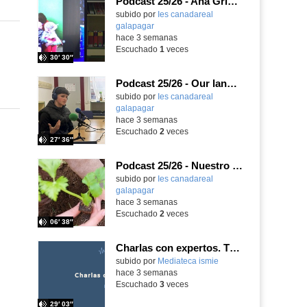
Podcast 25/26 - Ana Griott y los cuentos de las voces olvidadas
subido por
Ies canadareal
galapagar
-
hace 3 semanas
Escuchado
1
veces
30′ 30″
Podcast 25/26 - Our language assistant Ellie
subido por
Ies canadareal
galapagar
-
hace 3 semanas
Escuchado
2
veces
27′ 36″
Podcast 25/26 - Nuestro huerto escolar
subido por
Ies canadareal
galapagar
-
hace 3 semanas
Escuchado
2
veces
06′ 38″
Charlas con expertos. T1, E5. David-Li Ilundáin Reviriego
subido por
Mediateca ismie
-
hace 3 semanas
Escuchado
3
veces
29′ 03″