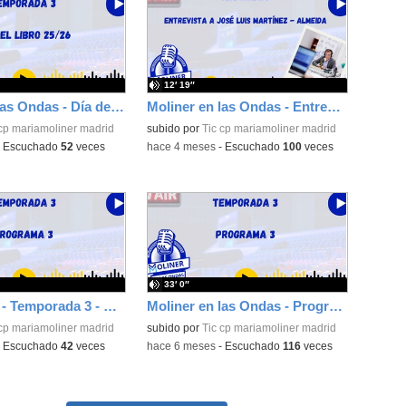
12′ 19″
Moliner en las Ondas - Día del Libro 25/26
Moliner en las Ondas - Entrevista a José Luis Martínez - Almeida
 cp mariamoliner madrid
subido por
Tic cp mariamoliner madrid
-
Escuchado
52
veces
-
hace 4 meses
-
Escuchado
100
veces
33′ 0″
Programa 3 - Temporada 3 - Moliner en las Ondas
Moliner en las Ondas - Programa 2 - Temporada 3
 cp mariamoliner madrid
subido por
Tic cp mariamoliner madrid
-
Escuchado
42
veces
-
hace 6 meses
-
Escuchado
116
veces