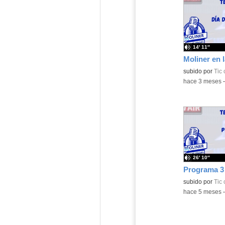
14′ 11″
subido por
Tic
-
hace 3 meses
26′ 10″
subido por
Tic
-
hace 5 meses