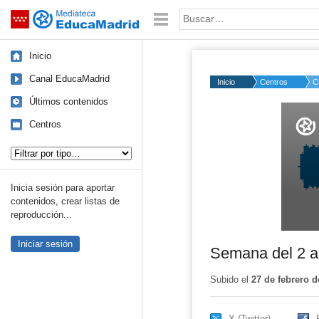
Mediateca de EducaMadrid
Saltar navegación
Palabra o frase:
Inicio
Canal EducaMadrid
Inicio
Centros
C
Últimos contenidos
Volume
50%
Centros
Tipo de contenido:
Inicia sesión para aportar
contenidos, crear listas de
reproducción...
Iniciar sesión
Semana del 2 a
Subido el
27 de febrero d
X (Twitter)