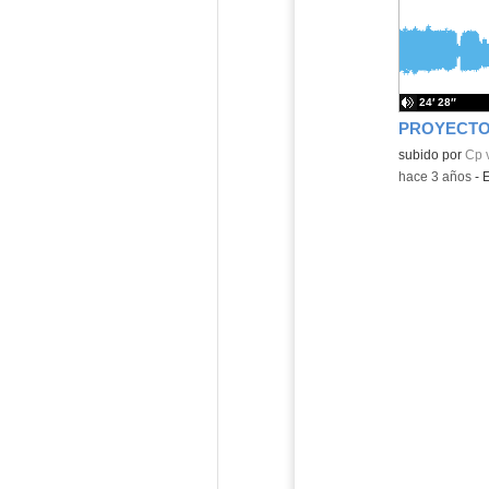
24′ 28″
PROYECTO
Contenido educ
subido por
Cp v
-
hace 3 años
-