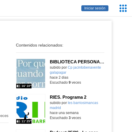
Servic
Iniciar sesión
Educa
Contenidos relacionados:
BIBLIOTECA PERSONAL 9: ¿Por qué ser feliz cuando puedes ser normal?
Contenido educativo.
subido por
Cp jacintobenavente
galapagar
-
hace 2 dias
Escuchado
9
veces
16′ 10″
RIES. Programa 2
Contenido educativo.
subido por
Ies barriosimancas
madrid
-
hace una semana
eces
Escuchado
3
veces
11′ 25″