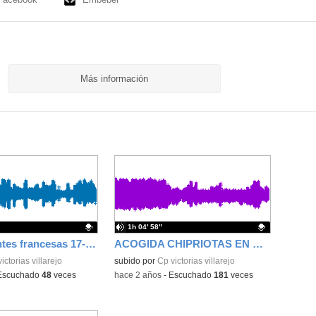
Más información
1h 04′ 58″
Visita docentes francesas 17-21 de febrero de 2025
ACOGIDA CHIPRIOTAS EN NUESTRO CENTRO
ativo.
ictorias villarejo
Contenido educativo.
subido por
Cp victorias villarejo
Escuchado
48
veces
-
hace 2 años
-
Escuchado
181
veces