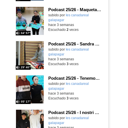
Podcast 25/26 - Maquetas sobre el feudalismo
subido por
Ies canadareal
galapagar
-
hace 3 semanas
Escuchado
2
veces
04′ 57″
Podcast 25/26 - Sandra Gómez, campeona de Enduro
subido por
Ies canadareal
galapagar
-
hace 3 semanas
Escuchado
3
veces
29′ 40″
Podcast 25/26 - Tenemos nueva profesora de Griego ¿Conoces a María Eugenia?
subido por
Ies canadareal
galapagar
-
hace 3 semanas
Escuchado
3
veces
05′ 17″
Podcast 25/26 - I nostri amici italiani
subido por
Ies canadareal
galapagar
-
hace 3 semanas