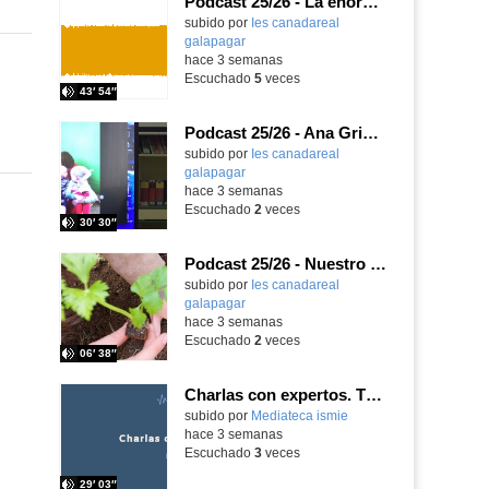
Podcast 25/26 - La enorme responsabilidad de ser juez
subido por
Ies canadareal
galapagar
-
hace 3 semanas
Escuchado
5
veces
43′ 54″
Podcast 25/26 - Ana Griott y los cuentos de las voces olvidadas
subido por
Ies canadareal
galapagar
-
hace 3 semanas
Escuchado
2
veces
30′ 30″
Podcast 25/26 - Nuestro huerto escolar
subido por
Ies canadareal
galapagar
-
hace 3 semanas
Escuchado
2
veces
06′ 38″
Charlas con expertos. T1, E5. David-Li Ilundáin Reviriego
subido por
Mediateca ismie
-
hace 3 semanas
Escuchado
3
veces
29′ 03″