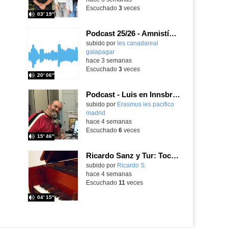
Escuchado
3
veces
03′ 19″
Podcast 25/26 - Amnistía Internacional
subido por
Ies canadareal
galapagar
-
hace 3 semanas
Escuchado
3
veces
20′ 06″
Podcast - Luis en Innsbruck
subido por
Erasmus ies pacifico
madrid
-
hace 4 semanas
Escuchado
6
veces
15′ 46″
Ricardo Sanz y Tur: Tocatina concertante al aire español
subido por
Ricardo S.
-
hace 4 semanas
Escuchado
11
veces
04′ 15″