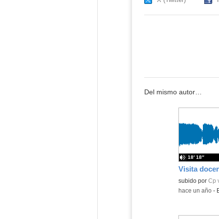
Del mismo autor…
18′ 18″
Contenido educ
subido por
Cp v
-
hace un año
-