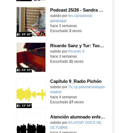
Podcast 25/26 - Sandra Gómez, campeona de Enduro
subido por
Ies canadareal
galapagar
-
hace 3 semanas
Escuchado
3
veces
29′ 40″
Ricardo Sanz y Tur: Tocatina concertante al aire español
subido por
Ricardo S.
-
hace 3 semanas
Escuchado
11
veces
04′ 15″
Capítulo 9_Radio Pichón
Contenido educativo.
subido por
Tic cp palomerasbajas
madrid
-
hace 4 semanas
Escuchado
27
veces
19′ 08″
Atención alumnado enfermo. SAED primaria. José Nesh-Nash García
Contenido educativo.
subido por
AA.HOSP. DOCE DE
OCTUBRE
-
hace 4 semanas