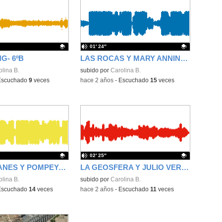
01′ 24″
G- 6ºB
LAS ROCAS Y MARY ANNING - 6ºA
ativo.
lina B.
Contenido educativo.
subido por
Carolina B.
Escuchado
9
veces
-
hace 2 años
-
Escuchado
15
veces
02′ 25″
LOS VOLCANES Y POMPEYA - 6ºA
LA GEOSFERA Y JULIO VERNE - 6ºA
ativo.
lina B.
Contenido educativo.
subido por
Carolina B.
Escuchado
14
veces
-
hace 2 años
-
Escuchado
11
veces