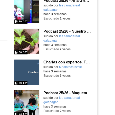
Podcast 25/26 - Ana Griott y los cuentos de las voces olvidadas
subido por
Ies canadareal
galapagar
-
hace 3 semanas
Escuchado
1
veces
30′ 30″
Podcast 25/26 - Nuestro huerto escolar
subido por
Ies canadareal
galapagar
-
hace 3 semanas
Escuchado
2
veces
06′ 38″
Charlas con expertos. T1, E5. David-Li Ilundáin Reviriego
subido por
Mediateca ismie
-
hace 3 semanas
Escuchado
3
veces
29′ 03″
Podcast 25/26 - Maquetas sobre el feudalismo
subido por
Ies canadareal
galapagar
-
hace 3 semanas
Escuchado
2
veces
04′ 57″