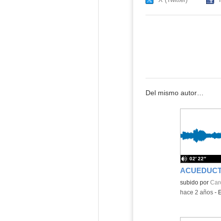
Del mismo autor…
02′ 22″
Contenido educ
subido por
Caro
-
hace 2 años
-