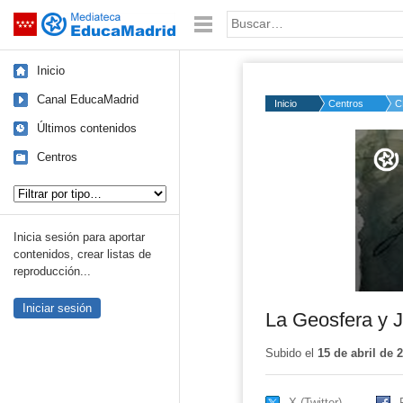
Mediateca de EducaMadrid
Saltar navegación
Palabra o frase:
Inicio
Canal EducaMadrid
Inicio
Centros
C
Últimos contenidos
Volume
50%
Centros
Tipo de contenido:
Inicia sesión para aportar
contenidos, crear listas de
reproducción...
Iniciar sesión
La Geosfera y J
Subido el
15 de abril de 
X (Twitter)