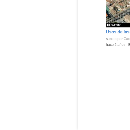
03′ 05″
Contenido educ
subido por
Caro
-
hace 2 años
-