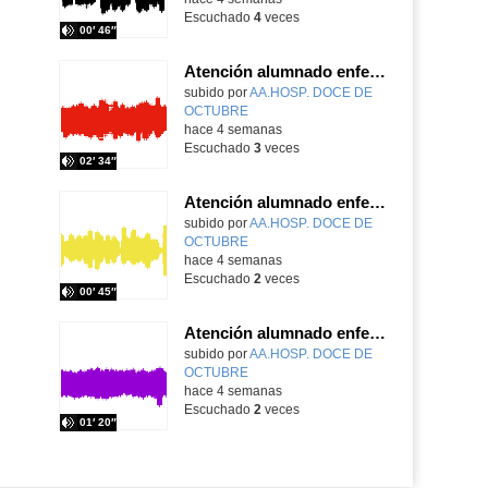
Escuchado
4
veces
00′ 46″
Atención alumnado enfermo. Aula dentro del hospital. Sara Martín Fernández.
Contenido educativo.
subido por
AA.HOSP. DOCE DE
OCTUBRE
-
hace 4 semanas
Escuchado
3
veces
02′ 34″
Atención alumnado enfermo. Aula dentro del hospital. Rosa María Poza Hervás
Contenido educativo.
subido por
AA.HOSP. DOCE DE
OCTUBRE
-
hace 4 semanas
Escuchado
2
veces
00′ 45″
Atención alumnado enfermo. SAED secundaria. Charo Villamariz Cid.
Contenido educativo.
subido por
AA.HOSP. DOCE DE
OCTUBRE
-
hace 4 semanas
Escuchado
2
veces
01′ 20″