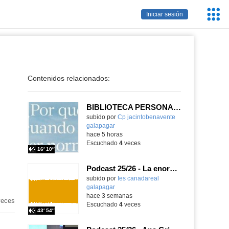
Servic
Iniciar sesión
Educa
Contenidos relacionados:
BIBLIOTECA PERSONAL 9: ¿Por qué ser feliz cuando puedes ser normal?
Contenido educativo.
subido por
Cp jacintobenavente
galapagar
-
hace 5 horas
Escuchado
4
veces
16′ 10″
Podcast 25/26 - La enorme responsabilidad de ser juez
subido por
Ies canadareal
galapagar
-
hace 3 semanas
eces
Escuchado
4
veces
43′ 54″