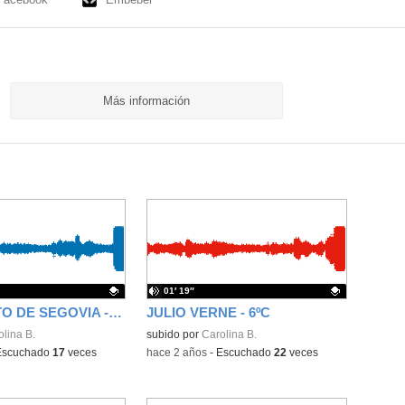
Más información
01′ 19″
ACUEDUCTO DE SEGOVIA - 6ºC
JULIO VERNE - 6ºC
ativo.
lina B.
Contenido educativo.
subido por
Carolina B.
Escuchado
17
veces
-
hace 2 años
-
Escuchado
22
veces