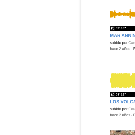
03′ 08″
MAR ANNIN
Contenido educ
subido por
Caro
-
hace 2 años
-
03′ 12″
Contenido educ
subido por
Caro
-
hace 2 años
-