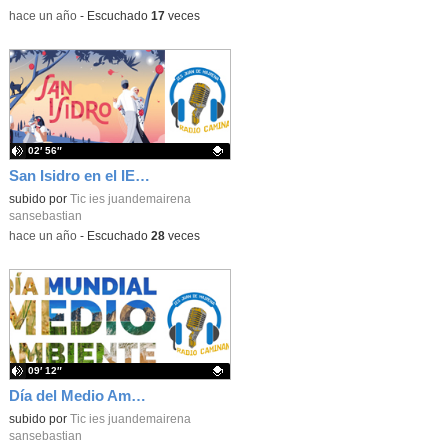
-
hace un año
-
Escuchado
17
veces
02′ 56″
San Isidro en el IES Juan de Mairena
Contenido educativo.
subido por
Tic ies juandemairena
sansebastian
-
hace un año
-
Escuchado
28
veces
09′ 12″
Día del Medio Ambiente
Contenido educativo.
subido por
Tic ies juandemairena
sansebastian