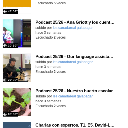
Escuchado
5
veces
43′ 54″
Podcast 25/26 - Ana Griott y los cuentos de las voces olvidadas
subido por
Ies canadareal galapagar
-
hace 3 semanas
Escuchado
2
veces
30′ 30″
Podcast 25/26 - Our language assistant Ellie
subido por
Ies canadareal galapagar
-
hace 3 semanas
Escuchado
2
veces
27′ 36″
Podcast 25/26 - Nuestro huerto escolar
subido por
Ies canadareal galapagar
-
hace 3 semanas
Escuchado
2
veces
06′ 38″
Charlas con expertos. T1, E5. David-Li Ilundáin Reviriego