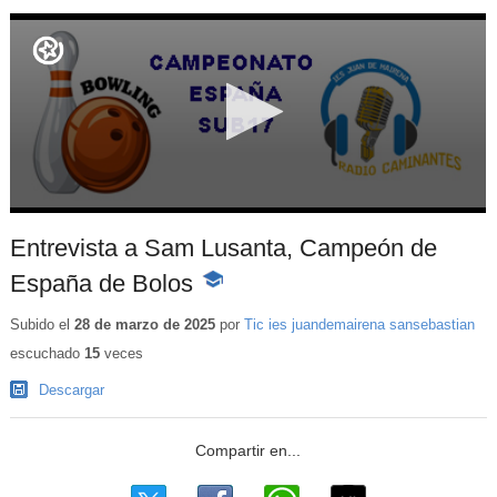
Entrevista a Sam Lusanta, Campeón de
España de Bolos
-
Contenido
educativo
Subido el
28 de marzo de 2025
por
Tic ies juandemairena sansebastian
escuchado
15
veces
Descargar