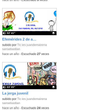
-
hace un año
-
Escuchado
9
veces
02′ 41″
Efemérides 2 de abril: Día mundial del Autismo y Día Internacional del libro infantil y juvenil
Contenido educativo.
subido por
Tic ies juandemairena
sansebastian
-
hace un año
-
Escuchado
27
veces
03′ 05″
La jerga juvenil
Contenido educativo.
subido por
Tic ies juandemairena
sansebastian
-
hace un año
-
Escuchado
24
veces