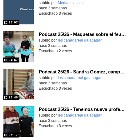
subido por
Mediateca ismie
-
hace 3 semanas
Escuchado
3
veces
29′ 03″
Podcast 25/26 - Maquetas sobre el feudalismo
subido por
Ies canadareal galapagar
-
hace 3 semanas
Escuchado
2
veces
04′ 57″
Podcast 25/26 - Sandra Gómez, campeona de Enduro
subido por
Ies canadareal galapagar
-
hace 3 semanas
Escuchado
3
veces
29′ 40″
Podcast 25/26 - Tenemos nueva profesora de Griego ¿Conoces a María Eugenia?
subido por
Ies canadareal galapagar
-
hace 3 semanas
Escuchado
3
veces
05′ 17″