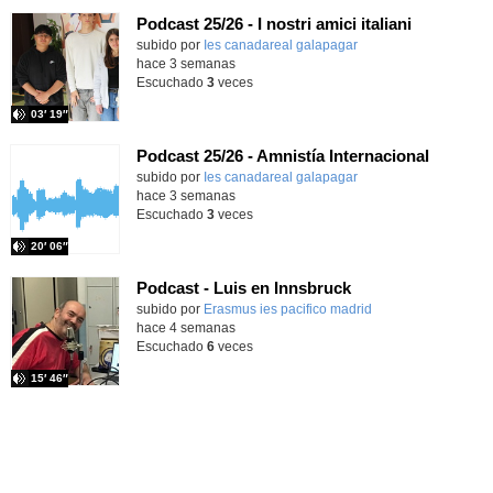
Podcast 25/26 - I nostri amici italiani
subido por
Ies canadareal galapagar
-
hace 3 semanas
Escuchado
3
veces
03′ 19″
Podcast 25/26 - Amnistía Internacional
subido por
Ies canadareal galapagar
-
hace 3 semanas
Escuchado
3
veces
20′ 06″
Podcast - Luis en Innsbruck
subido por
Erasmus ies pacifico madrid
-
hace 4 semanas
Escuchado
6
veces
15′ 46″