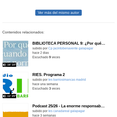
Ver más del mismo autor
Contenidos relacionados:
BIBLIOTECA PERSONAL 9: ¿Por qué ser feliz cuando puedes ser normal?
Contenido educativo.
subido por
Cp jacintobenavente galapagar
-
hace 2 dias
Escuchado
9
veces
16′ 10″
RIES. Programa 2
Contenido educativo.
subido por
Ies barriosimancas madrid
-
hace una semana
Escuchado
3
veces
11′ 25″
Podcast 25/26 - La enorme responsabilidad de ser juez
subido por
Ies canadareal galapagar
-
hace 3 semanas