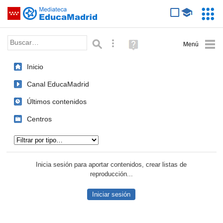
Mediateca de EducaMadrid
Saltar navegación
Servic
Educa
Palabra o frase:
Búsqueda avanzada
Ayuda
(en
ventana
Inicio
nueva)
Canal EducaMadrid
Últimos contenidos
Centros
Tipo de contenido:
Inicia sesión para aportar contenidos, crear listas de
reproducción...
Iniciar sesión