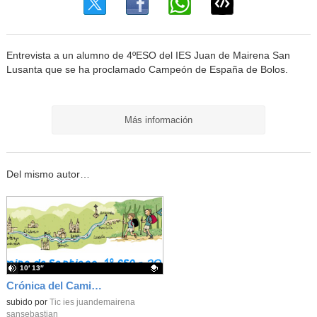
Entrevista a un alumno de 4ºESO del IES Juan de Mairena San
Lusanta que se ha proclamado Campeón de España de Bolos.
Más información
Del mismo autor…
10′ 13″
Crónica del Camino de Santiago 1º ESO
Contenido educativo.
subido por
Tic ies juandemairena
sansebastian