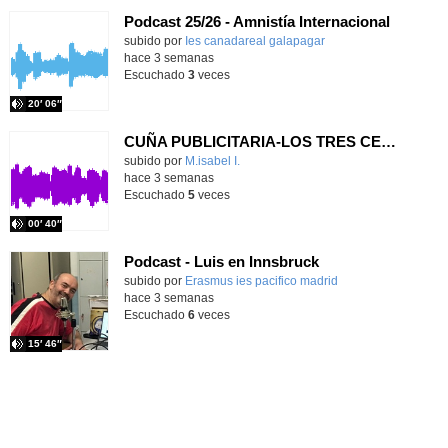
Podcast 25/26 - Amnistía Internacional
subido por
Ies canadareal galapagar
-
hace 3 semanas
Escuchado
3
veces
20′ 06″
CUÑA PUBLICITARIA-LOS TRES CERDITOS
Contenido educativo.
subido por
M.isabel I.
-
hace 3 semanas
Escuchado
5
veces
00′ 40″
Podcast - Luis en Innsbruck
subido por
Erasmus ies pacifico madrid
-
hace 3 semanas
Escuchado
6
veces
15′ 46″