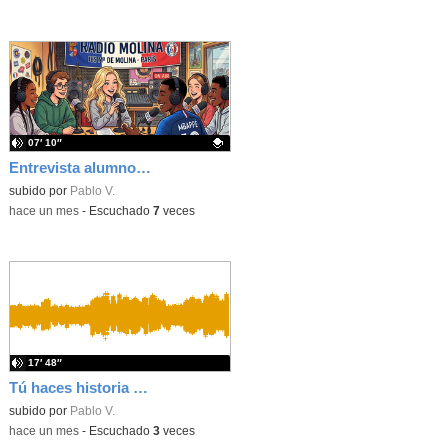
07′ 10″
Entrevista alumnos de intercambio de París
Contenido educativo.
subido por
Pablo V.
-
hace un mes
-
Escuchado
7
veces
17′ 48″
Tú haces historia 2x03 - Alberto González (concejal Latina)
subido por
Pablo V.
-
hace un mes
-
Escuchado
3
veces