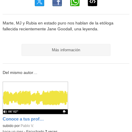
Marte, MJ y Rubia en estado puro nos hablan de la etóloga
fallecida recientemente Jane Goodall, una leyenda.
Más información
Del mismo autor…
06′ 02″
Conoce a tus professs - Ángela (Inglés)
Contenido educativo.
subido por
Pablo V.
-
hace un mes
-
Escuchado
7
veces