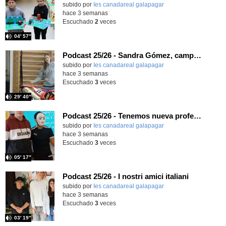
subido por
Ies canadareal galapagar
-
hace 3 semanas
Escuchado
2
veces
04′ 57″
Podcast 25/26 - Sandra Gómez, campeona de Enduro
subido por
Ies canadareal galapagar
-
hace 3 semanas
Escuchado
3
veces
29′ 40″
Podcast 25/26 - Tenemos nueva profesora de Griego ¿Conoces a María Eugenia?
subido por
Ies canadareal galapagar
-
hace 3 semanas
Escuchado
3
veces
05′ 17″
Podcast 25/26 - I nostri amici italiani
subido por
Ies canadareal galapagar
-
hace 3 semanas
Escuchado
3
veces
03′ 19″