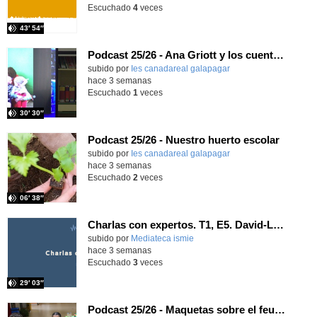
Escuchado
4
veces
43′ 54″
Podcast 25/26 - Ana Griott y los cuentos de las voces olvidadas
subido por
Ies canadareal galapagar
-
hace 3 semanas
Escuchado
1
veces
30′ 30″
Podcast 25/26 - Nuestro huerto escolar
subido por
Ies canadareal galapagar
-
hace 3 semanas
Escuchado
2
veces
06′ 38″
Charlas con expertos. T1, E5. David-Li Ilundáin Reviriego
subido por
Mediateca ismie
-
hace 3 semanas
Escuchado
3
veces
29′ 03″
Podcast 25/26 - Maquetas sobre el feudalismo