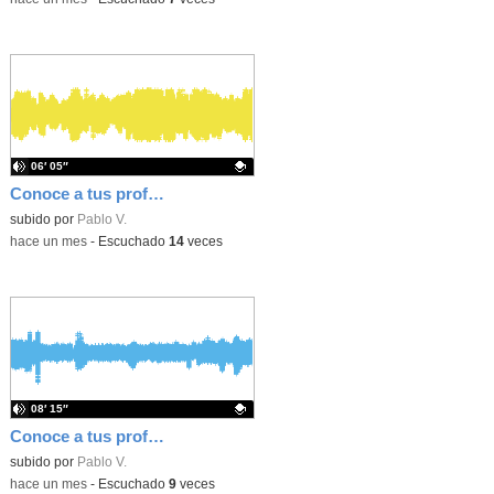
06′ 05″
Conoce a tus professs 16 - Paqui (Lengua)
Contenido educativo.
subido por
Pablo V.
-
hace un mes
-
Escuchado
14
veces
08′ 15″
Conoce a tus professs 15 - Alfonso (Música)
Contenido educativo.
subido por
Pablo V.
-
hace un mes
-
Escuchado
9
veces