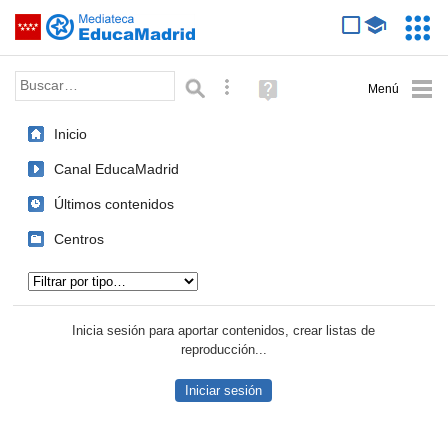
Mediateca de EducaMadrid
Saltar navegación
Servic
Educa
Palabra o frase:
Búsqueda avanzada
Ayuda
(en
ventana
Inicio
nueva)
Canal EducaMadrid
Últimos contenidos
Centros
Tipo de contenido:
Inicia sesión para aportar contenidos, crear listas de
reproducción...
Iniciar sesión