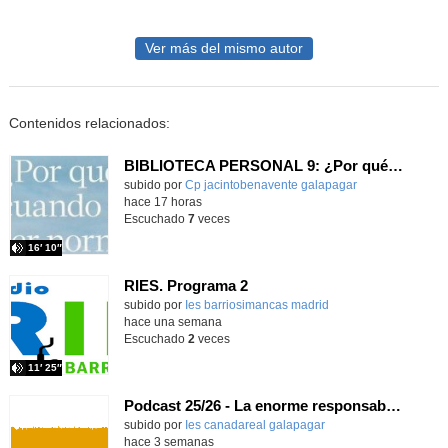
Ver más del mismo autor
Contenidos relacionados:
BIBLIOTECA PERSONAL 9: ¿Por qué ser feliz cuando puedes ser normal?
Contenido educativo.
subido por
Cp jacintobenavente galapagar
-
hace 17 horas
Escuchado
7
veces
16′ 10″
RIES. Programa 2
Contenido educativo.
subido por
Ies barriosimancas madrid
-
hace una semana
Escuchado
2
veces
11′ 25″
Podcast 25/26 - La enorme responsabilidad de ser juez
subido por
Ies canadareal galapagar
-
hace 3 semanas