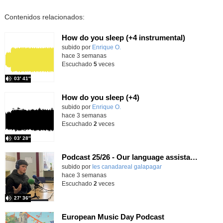
Contenidos relacionados:
How do you sleep (+4 instrumental)
Contenido educativo.
subido por
Enrique O.
-
hace 3 semanas
Escuchado
5
veces
03′ 41″
How do you sleep (+4)
Contenido educativo.
subido por
Enrique O.
-
hace 3 semanas
Escuchado
2
veces
03′ 28″
Podcast 25/26 - Our language assistant Ellie
subido por
Ies canadareal galapagar
-
hace 3 semanas
Escuchado
2
veces
27′ 36″
European Music Day Podcast