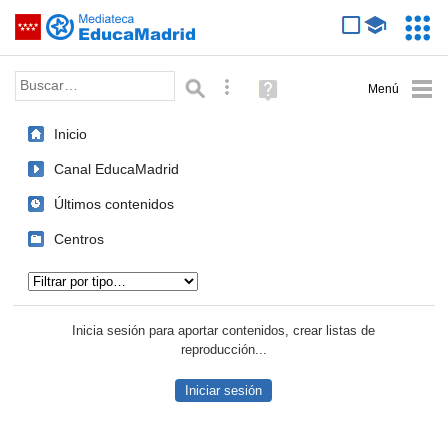
Mediateca de EducaMadrid
Saltar navegación
Servic
Educa
Palabra o frase:
Búsqueda avanzada
Ayuda
(en
ventana
Inicio
nueva)
Canal EducaMadrid
Últimos contenidos
Centros
Tipo de contenido:
Inicia sesión para aportar contenidos, crear listas de
reproducción...
Iniciar sesión