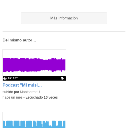
Más información
Del mismo autor…
07′ 10″
Podcast "Mi música favorita"
Contenido educativo.
subido por
Montserrat U.
-
hace un mes
-
Escuchado
10
veces