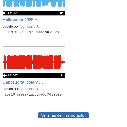
05′ 36″
Halloween 2025 en el Torrero
Contenido educativo.
subido por
Montserrat U.
-
hace 9 meses
-
Escuchado
58
veces
03′ 06″
Caperucita Roja y el Lobo por Roald Dahl
Contenido educativo.
subido por
Montserrat U.
-
hace 10 meses
-
Escuchado
74
veces
Ver más del mismo autor