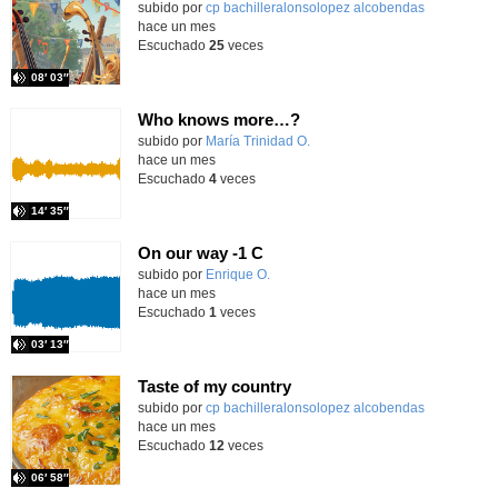
Contenido educativo.
subido por
cp bachilleralonsolopez alcobendas
-
hace un mes
Escuchado
25
veces
08′ 03″
Who knows more…?
Contenido educativo.
subido por
María Trinidad O.
-
hace un mes
Escuchado
4
veces
14′ 35″
On our way -1 C
Contenido educativo.
subido por
Enrique O.
-
hace un mes
Escuchado
1
veces
03′ 13″
Taste of my country
Contenido educativo.
subido por
cp bachilleralonsolopez alcobendas
-
hace un mes
Escuchado
12
veces
06′ 58″