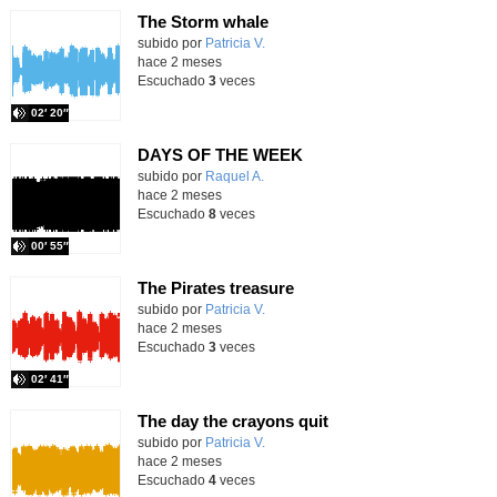
The Storm whale
Contenido educativo.
subido por
Patricia V.
-
hace 2 meses
Escuchado
3
veces
02′ 20″
DAYS OF THE WEEK
Contenido educativo.
subido por
Raquel A.
-
hace 2 meses
Escuchado
8
veces
00′ 55″
The Pirates treasure
Contenido educativo.
subido por
Patricia V.
-
hace 2 meses
Escuchado
3
veces
02′ 41″
The day the crayons quit
Contenido educativo.
subido por
Patricia V.
-
hace 2 meses
Escuchado
4
veces