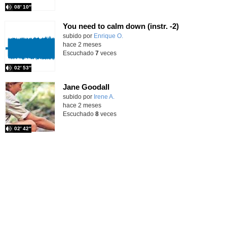
08′ 10″
You need to calm down (instr. -2)
Contenido educativo.
subido por
Enrique O.
-
hace 2 meses
Escuchado
7
veces
02′ 53″
Jane Goodall
Contenido educativo.
subido por
Irene A.
-
hace 2 meses
Escuchado
8
veces
02′ 42″