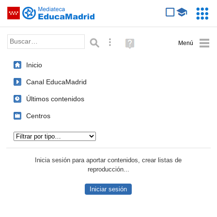
Mediateca de EducaMadrid
Saltar navegación
Servic
Educa
Palabra o frase:
Búsqueda avanzada
Ayuda
(en
ventana
Inicio
nueva)
Canal EducaMadrid
Últimos contenidos
Centros
Tipo de contenido:
Inicia sesión para aportar contenidos, crear listas de
reproducción...
Iniciar sesión