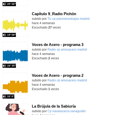
20′ 06″
Capítulo 9_Radio Pichón
Contenido educativo.
subido por
Tic cp palomerasbajas madrid
-
hace 4 semanas
Escuchado
27
veces
19′ 08″
Voces de Acero - programa 3
Contenido educativo.
subido por
Radio cp amosacero madrid
-
hace 4 semanas
Escuchado
2
veces
16′ 35″
Voces de Acero - programa 2
Contenido educativo.
subido por
Radio cp amosacero madrid
-
hace 4 semanas
Escuchado
1
veces
10′ 0″
La Brújula de la Sabiuría
Contenido educativo.
subido por
Cp navalazarza sanagustin
-