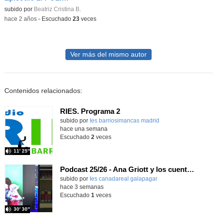
Contenido educativo.
subido por
Beatriz Cristina B.
-
hace 2 años
-
Escuchado
23
veces
Ver más del mismo autor
Contenidos relacionados:
RIES. Programa 2
Contenido educativo.
subido por
Ies barriosimancas madrid
-
hace una semana
Escuchado
2
veces
11′ 25″
Podcast 25/26 - Ana Griott y los cuentos de las voces olvidadas
subido por
Ies canadareal galapagar
-
hace 3 semanas
Escuchado
1
veces
30′ 30″