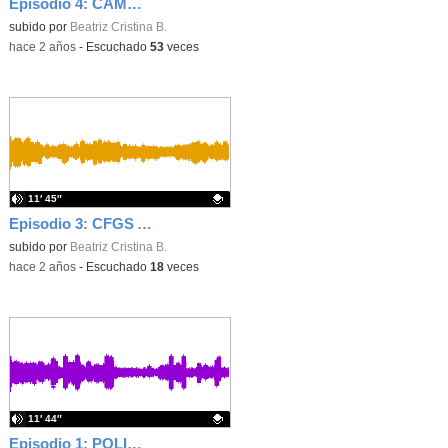
Episodio 4: CAMBIANDO EL RUMBO
Contenido educativo.
subido por
Beatriz Cristina B.
-
hace 2 años
-
Escuchado
53
veces
11′ 45″
Episodio 3: CFGS AF Dual Seguros
Contenido educativo.
subido por
Beatriz Cristina B.
-
hace 2 años
-
Escuchado
18
veces
11′ 44″
Episodio 1: POLIGLOTISMO
- Contenido educativo