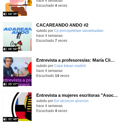
hace 4 semanas
Escuchado
4
veces
04′ 35″
CACAREANDO ANDO #2
subido por
Cp principefelipe sansebastian
-
hace 4 semanas
Escuchado
7
veces
06′ 50″
Entrevista a profesores/as: María Climent
subido por
Cepa tetuan madrid
-
hace 4 semanas
Escuchado
14
veces
25′ 27″
Entrevista a mujeres escritoras "Asociación Cien Miradas", de Alcorcón
subido por
Eoi alcorcon alcorcon
-
hace 4 semanas
Escuchado
4
veces
31′ 49″