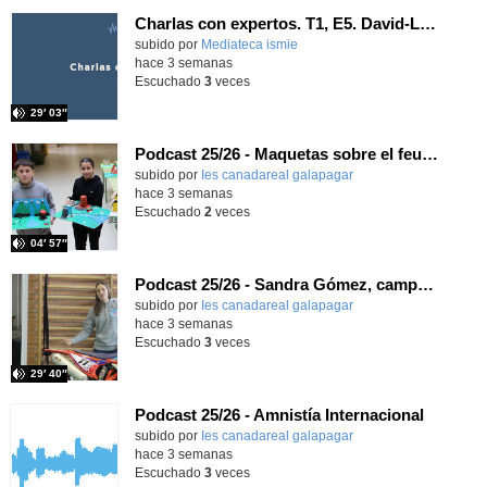
Charlas con expertos. T1, E5. David-Li Ilundáin Reviriego
subido por
Mediateca ismie
-
hace 3 semanas
Escuchado
3
veces
29′ 03″
Podcast 25/26 - Maquetas sobre el feudalismo
subido por
Ies canadareal galapagar
-
hace 3 semanas
Escuchado
2
veces
04′ 57″
Podcast 25/26 - Sandra Gómez, campeona de Enduro
subido por
Ies canadareal galapagar
-
hace 3 semanas
Escuchado
3
veces
29′ 40″
Podcast 25/26 - Amnistía Internacional
subido por
Ies canadareal galapagar
-
hace 3 semanas
Escuchado
3
veces