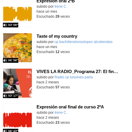
Expresión oral 2ºB
Contenido educativo.
subido por
Irene C.
-
hace un mes
Escuchado
29
veces
03′ 08″
Taste of my country
Contenido educativo.
subido por
cp bachilleralonsolopez alcobendas
-
hace un mes
Escuchado
12
veces
06′ 58″
VIVES LA RADIO_Programa 27: El final del principio
Contenido educativo.
subido por
Radio cp luisvives parla
-
hace 2 meses
Escuchado
57
veces
53′ 17″
Expresión oral final de curso 2ºA
Contenido educativo.
subido por
Irene C.
-
hace 2 meses
Escuchado
23
veces
06′ 43″