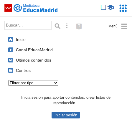
Mediateca de EducaMadrid
Saltar navegación
Servic
Educa
Palabra o frase:
Búsqueda avanzada
Ayuda
(en
ventana
Inicio
nueva)
Canal EducaMadrid
Últimos contenidos
Centros
Tipo de contenido:
Inicia sesión para aportar contenidos, crear listas de
reproducción...
Iniciar sesión