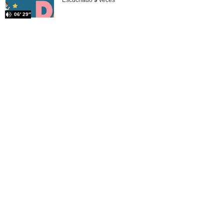
Escuchado
9
veces
06′ 29″