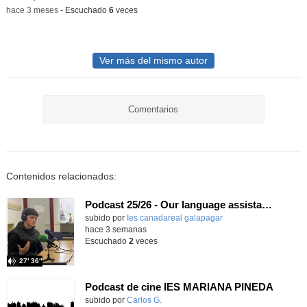
-
hace 3 meses
-
Escuchado
6
veces
Ver más del mismo autor
Comentarios
Contenidos relacionados:
Podcast 25/26 - Our language assistant Ellie
subido por
Ies canadareal galapagar
-
hace 3 semanas
Escuchado
2
veces
27′ 36″
Podcast de cine IES MARIANA PINEDA
Contenido educativo.
subido por
Carlos G.
-