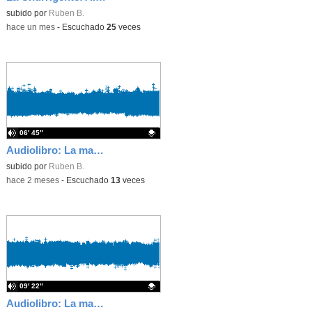
subido por
Ruben B.
-
hace un mes
-
Escuchado
25
veces
06′ 45″
Audiolibro: La marca, capítulo 4 y epílogo
Contenido educativo.
subido por
Ruben B.
-
hace 2 meses
-
Escuchado
13
veces
09′ 22″
Audiolibro: La marca, capítulo 3