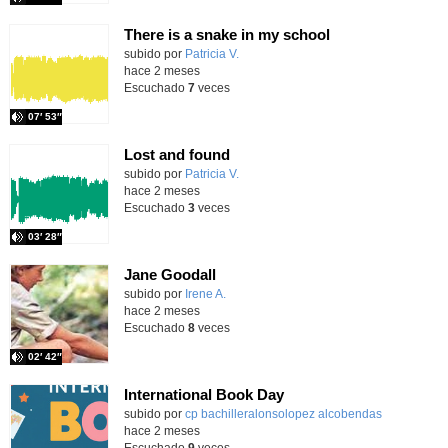
There is a snake in my school
Contenido educativo.
subido por
Patricia V.
-
hace 2 meses
Escuchado
7
veces
07′ 53″
Lost and found
Contenido educativo.
subido por
Patricia V.
-
hace 2 meses
Escuchado
3
veces
03′ 28″
Jane Goodall
Contenido educativo.
subido por
Irene A.
-
hace 2 meses
Escuchado
8
veces
02′ 42″
International Book Day
Contenido educativo.
subido por
cp bachilleralonsolopez alcobendas
-
hace 2 meses