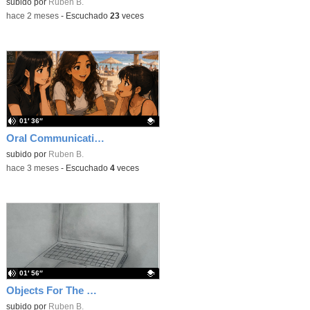
Contenido educativo.
subido por
Ruben B.
-
hace 2 meses
-
Escuchado
23
veces
01′ 36″
Oral Communication in English: Dialogue Strategies - Beachtime
Contenido educativo.
subido por
Ruben B.
-
hace 3 meses
-
Escuchado
4
veces
01′ 56″
Objects For The Museum: The Laptop
Contenido educativo.
subido por
Ruben B.