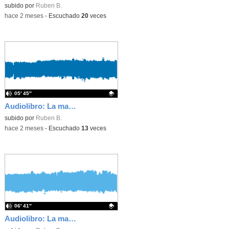
Contenido educativo.
subido por
Ruben B.
-
hace 2 meses
-
Escuchado
20
veces
05′ 45″
Audiolibro: La marca, capítulo 2
Contenido educativo.
subido por
Ruben B.
-
hace 2 meses
-
Escuchado
13
veces
06′ 41″
Audiolibro: La marca, capítulo 1