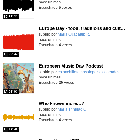
hace un mes
Escuchado
5
veces
38′ 31″
Europe Day - food, traditions and cultures
Contenido educativo.
subido por
Maria Guadalup R.
-
hace un mes
Escuchado
4
veces
06′ 33″
European Music Day Podcast
Contenido educativo.
subido por
cp bachilleralonsolopez alcobendas
-
hace un mes
Escuchado
25
veces
08′ 03″
Who knows more…?
Contenido educativo.
subido por
María Trinidad O.
-
hace un mes
Escuchado
4
veces
14′ 35″