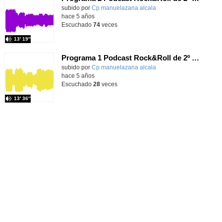
Contenido educativo.
subido por
Cp manuelazana alcala
-
hace 5 años
Escuchado
74
veces
13′ 19″
Programa 1 Podcast Rock&Roll de 2º EP Curso 2020/21
Contenido educativo.
subido por
Cp manuelazana alcala
-
hace 5 años
Escuchado
28
veces
13′ 36″