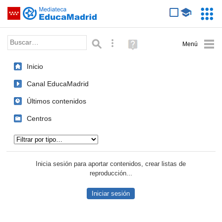
Mediateca de EducaMadrid
Saltar navegación
Servic
Educa
Palabra o frase:
Búsqueda avanzada
Ayuda
(en
ventana
Inicio
nueva)
Canal EducaMadrid
Últimos contenidos
Centros
Tipo de contenido:
Inicia sesión para aportar contenidos, crear listas de
reproducción...
Iniciar sesión