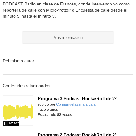
PODCAST Radio en clase de Francés, donde intervengo yo como
reportera de calle con Micro-trottoir o Encuesta de calle desde el
minuto 5' hasta el minuto 9.
Más información
Del mismo autor…
Contenidos relacionados:
Programa 3 Podcast Rock&Roll de 2º EP Curso 2020/21
Contenido educativo.
subido por
Cp manuelazana alcala
-
hace 5 años
Escuchado
82
veces
10′ 10″
Programa 2 Podcast Rock&Roll de 2º EP Curso 2020/21