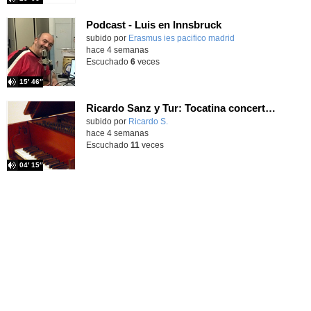
Podcast - Luis en Innsbruck
subido por
Erasmus ies pacifico madrid
-
hace 4 semanas
Escuchado
6
veces
15′ 46″
Ricardo Sanz y Tur: Tocatina concertante al aire español
subido por
Ricardo S.
-
hace 4 semanas
Escuchado
11
veces
04′ 15″