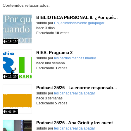
Contenidos relacionados:
BIBLIOTECA PERSONAL 9: ¿Por qué ser feliz cuando puedes ser normal?
Contenido educativo.
subido por
Cp jacintobenavente galapagar
-
hace 3 dias
Escuchado
10
veces
16′ 10″
RIES. Programa 2
Contenido educativo.
subido por
Ies barriosimancas madrid
-
hace una semana
Escuchado
3
veces
11′ 25″
Podcast 25/26 - La enorme responsabilidad de ser juez
subido por
Ies canadareal galapagar
-
hace 3 semanas
Escuchado
5
veces
43′ 54″
Podcast 25/26 - Ana Griott y los cuentos de las voces olvidadas
subido por
Ies canadareal galapagar
-