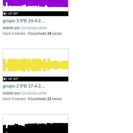
23′ 55″
grupo 3 5ºB 24-4-26 PROGRAMA
subido por
Cp europa pinto
-
hace 3 meses
-
Escuchado
19
veces
20′ 43″
grupo 2 5ºB 17-4-26 PROGRAMA
subido por
Cp europa pinto
-
hace 4 meses
-
Escuchado
13
veces