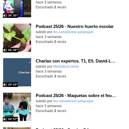
hace 3 semanas
Escuchado
2
veces
30′ 30″
Podcast 25/26 - Nuestro huerto escolar
subido por
Ies canadareal galapagar
-
hace 3 semanas
Escuchado
2
veces
06′ 38″
Charlas con expertos. T1, E5. David-Li Ilundáin Reviriego
subido por
Mediateca ismie
-
hace 3 semanas
Escuchado
3
veces
29′ 03″
Podcast 25/26 - Maquetas sobre el feudalismo
subido por
Ies canadareal galapagar
-
hace 3 semanas
Escuchado
2
veces
04′ 57″