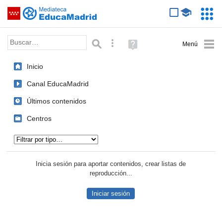
Mediateca de EducaMadrid
Saltar navegación
Servic
Educa
Palabra o frase:
Búsqueda avanzada
Ayuda
(en
ventana
Inicio
nueva)
Canal EducaMadrid
Últimos contenidos
Centros
Tipo de contenido:
Inicia sesión para aportar contenidos, crear listas de
reproducción...
Iniciar sesión