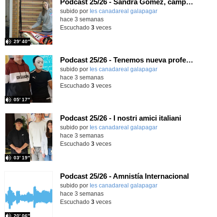
Podcast 25/26 - Sandra Gómez, campeona de Enduro
subido por
Ies canadareal galapagar
-
hace 3 semanas
Escuchado
3
veces
29′ 40″
Podcast 25/26 - Tenemos nueva profesora de Griego ¿Conoces a María Eugenia?
subido por
Ies canadareal galapagar
-
hace 3 semanas
Escuchado
3
veces
05′ 17″
Podcast 25/26 - I nostri amici italiani
subido por
Ies canadareal galapagar
-
hace 3 semanas
Escuchado
3
veces
03′ 19″
Podcast 25/26 - Amnistía Internacional
subido por
Ies canadareal galapagar
-
hace 3 semanas
Escuchado
3
veces
20′ 06″