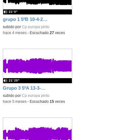
21′ 0″
grupo 1 5ºB 10-4-26 PROGRAMA
subido por
Cp europa pinto
-
hace 4 meses
-
Escuchado
27
veces
21′ 29″
Grupo 3 5ºA 13-3-2026 PROGRAMA
subido por
Cp europa pinto
-
hace 5 meses
-
Escuchado
15
veces