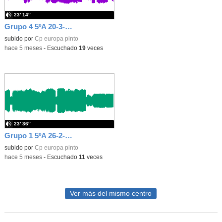
23′ 14″
Grupo 4 5ºA 20-3-2026 PROGRAMA
subido por
Cp europa pinto
-
hace 5 meses
-
Escuchado
19
veces
23′ 36″
Grupo 1 5ºA 26-2-2026 PROGRAMA
subido por
Cp europa pinto
-
hace 5 meses
-
Escuchado
11
veces
Ver más del mismo centro