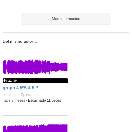
Más información
Del mismo autor…
21′ 30″
grupo 4 5ºB 4-5 PROGRAMA
subido por
Cp europa pinto
-
hace 3 meses
-
Escuchado
11
veces