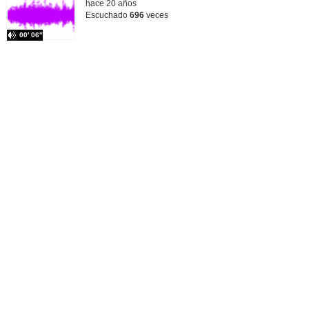
hace 20 años
Escuchado
696
veces
00′ 06″