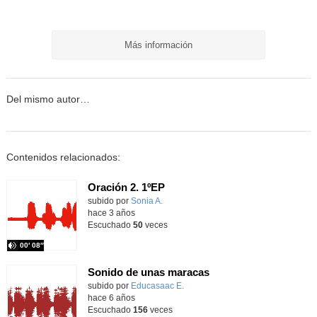
Más información
Del mismo autor…
Contenidos relacionados:
Oración 2. 1ºEP
Contenido educativo.
subido por
Sonia A.
-
hace 3 años
Escuchado
50
veces
00′ 08″
Sonido de unas maracas
Contenido educativo.
subido por
Educasaac E.
-
hace 6 años
Escuchado
156
veces