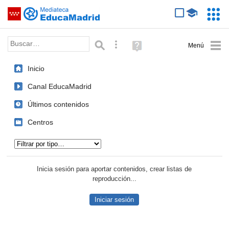
Mediateca de EducaMadrid
Saltar navegación
Servic
Educa
Palabra o frase:
Búsqueda avanzada
Ayuda
(en
ventana
Inicio
nueva)
Canal EducaMadrid
Últimos contenidos
Centros
Tipo de contenido:
Inicia sesión para aportar contenidos, crear listas de
reproducción...
Iniciar sesión