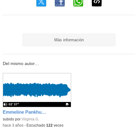
Más información
Del mismo autor…
02′ 37″
Emmeline Pankhurst
Contenido educativo.
subido por
Virginia G.
-
hace 3 años
-
Escuchado
122
veces