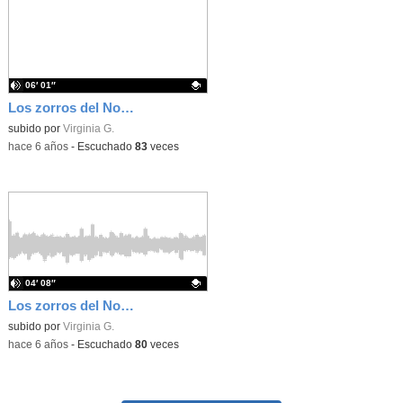
06′ 01″
Los zorros del Norte final (Ricardo Gómez) Edelvives
Contenido educativo.
subido por
Virginia G.
-
hace 6 años
-
Escuchado
83
veces
04′ 08″
Los zorros del Norte 31,32 (Ricardo Gómez) Edelvives
Contenido educativo.
subido por
Virginia G.
-
hace 6 años
-
Escuchado
80
veces