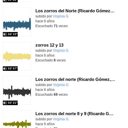
Los zorros del Norte (Ricardo Gómez) Edelvives
Contenido educativo.
subido por
Virginia G.
-
hace 6 años
Escuchado
71
veces
04′ 15″
zorros 12 y 13
Contenido educativo.
subido por
Virginia G.
-
hace 6 años
Escuchado
8
veces
03′ 07″
Los zorros del norte (Ricardo Gómez, Edelvives)10 y 11
Contenido educativo.
subido por
Virginia G.
-
hace 6 años
Escuchado
69
veces
03′ 21″
Los zorros del norte 8 y 9 (Ricardo Gómez, Edelvives)
Contenido educativo.
subido por
Virginia G.
-
hace 6 años