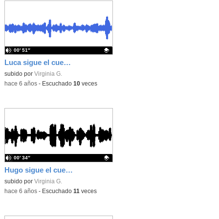
00′ 51″
Luca sigue el cuento
Contenido educativo.
subido por
Virginia G.
-
hace 6 años
-
Escuchado
10
veces
00′ 34″
Hugo sigue el cuento
Contenido educativo.
subido por
Virginia G.
-
hace 6 años
-
Escuchado
11
veces