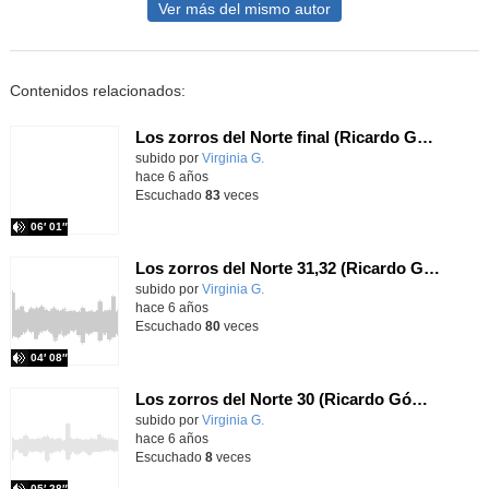
Ver más del mismo autor
Contenidos relacionados:
Los zorros del Norte final (Ricardo Gómez) Edelvives
Contenido educativo.
subido por
Virginia G.
-
hace 6 años
Escuchado
83
veces
06′ 01″
Los zorros del Norte 31,32 (Ricardo Gómez) Edelvives
Contenido educativo.
subido por
Virginia G.
-
hace 6 años
Escuchado
80
veces
04′ 08″
Los zorros del Norte 30 (Ricardo Gómez) Edelvives
Contenido educativo.
subido por
Virginia G.
-
hace 6 años
Escuchado
8
veces
05′ 28″