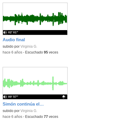
02′ 01″
Audio final
subido por
Virginia G.
-
hace 6 años
-
Escuchado
95
veces
00′ 57″
Simón continúa el cuento
Contenido educativo.
subido por
Virginia G.
-
hace 6 años
-
Escuchado
77
veces