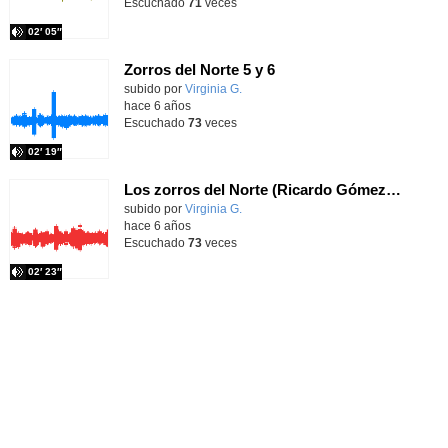
Escuchado
71
veces
02′ 05″
Zorros del Norte 5 y 6
Contenido educativo.
subido por
Virginia G.
-
hace 6 años
Escuchado
73
veces
02′ 19″
Los zorros del Norte (Ricardo Gómez) Edelvives. Cap 1 y 2
Contenido educativo.
subido por
Virginia G.
-
hace 6 años
Escuchado
73
veces
02′ 23″