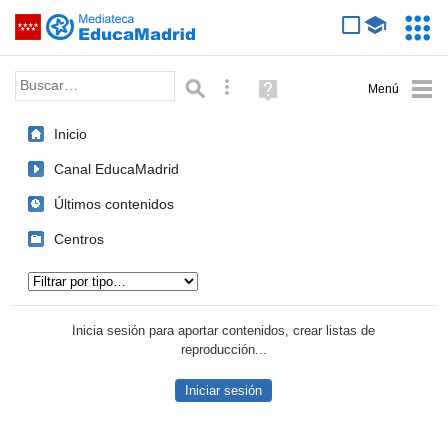
Mediateca de EducaMadrid
Saltar navegación
Servic
Educa
Palabra o frase:
Búsqueda avanzada
Ayuda
(en
ventana
Inicio
nueva)
Canal EducaMadrid
Últimos contenidos
Centros
Tipo de contenido:
Inicia sesión para aportar contenidos, crear listas de
reproducción...
Iniciar sesión