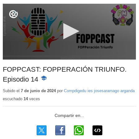
FOPPCAST: FOPPERACIÓN TRIUNFO.
Episodio 14
-
Contenido
educativo
Subido el
7 de junio de 2024
por
Compdigedu ies josesaramago arganda
escuchado
14
veces