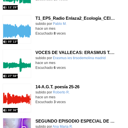
11′ 29″
T1_EP5_Radio Enlaza2_Ecología_CEIP San Cristóbal_Aula hospitalaria Clínico
Contenido educativo.
subido por
Pablo M.
-
hace un mes
Escuchado
8
veces
05′ 13″
VOCES DE VALLECAS: ERASMUS T.2 E.4
- C
Contenido educativo.
subido por
Erasmus ies tirsodemolina madrid
-
hace un mes
Escuchado
6
veces
27′ 58″
14-A.G.T. poesía 25-26
Contenido educativo.
subido por
Roberto R.
-
hace un mes
Escuchado
3
veces
00′ 36″
SEGUNDO EPISODIO ESPECIAL DE LA TERCERA TEMPORADA PODCAST FAMILIA CHURCHILL
Contenido educativo.
subido por
Ana Maria R.
-