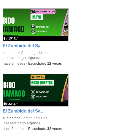
15′ 41″
El Zumbido del Saramago 3x27: Cine Mayo
subido por
Compdigedu ies
josesaramago arganda
-
hace 2 meses
-
Escuchado
12
veces
22′ 37″
El Zumbido del Saramago 3X26: Rosa Huertas
subido por
Compdigedu ies
josesaramago arganda
-
hace 3 meses
-
Escuchado
32
veces