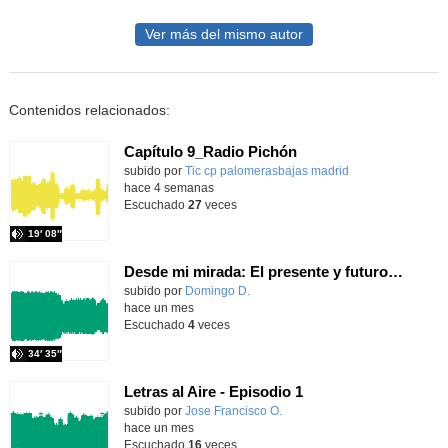
Ver más del mismo autor
Contenidos relacionados:
Capítulo 9_Radio Pichón
Contenido educativo.
subido por
Tic cp palomerasbajas madrid
-
hace 4 semanas
Escuchado
27
veces
19′ 08″
Desde mi mirada: El presente y futuro del Aula TEA
Contenido educativo.
subido por
Domingo D.
-
hace un mes
Escuchado
4
veces
34′ 35″
Letras al Aire - Episodio 1
subido por
Jose Francisco O.
-
hace un mes
Escuchado
16
veces