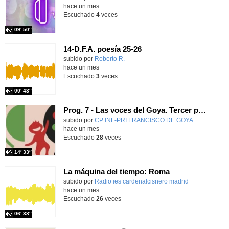
hace un mes
Escuchado
4
veces
09′ 50″
14-D.F.A. poesía 25-26
Contenido educativo.
subido por
Roberto R.
-
hace un mes
Escuchado
3
veces
00′ 43″
Prog. 7 - Las voces del Goya. Tercer programa del curso 2025-26
subido por
CP INF-PRI FRANCISCO DE GOYA
-
hace un mes
Escuchado
28
veces
14′ 33″
La máquina del tiempo: Roma
Contenido educativo.
subido por
Radio ies cardenalcisnero madrid
-
hace un mes
Escuchado
26
veces
06′ 38″