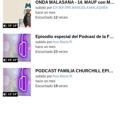
ONDA MALASAÑA - 14. MAUF con Morse y Fressa Art
Contenido educativo.
subido por
CP INF-PRI MANUELA MALASAÑA
-
hace un mes
Escuchado
12
veces
35′ 18″
Episodio especial del Podcast de la Familia Churchill
Contenido educativo.
subido por
Ana Maria R.
-
hace un mes
Escuchado
23
veces
09′ 42″
PODCAST FAMILIA CHURCHILL EPISODIO 4 TEMPORADA 3
Contenido educativo.
subido por
Ana Maria R.
-
hace un mes
Escuchado
19
veces
12′ 24″