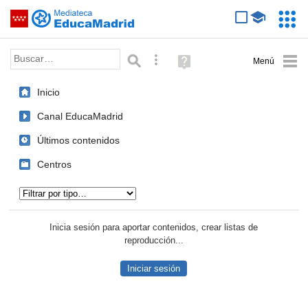
Mediateca de EducaMadrid
Saltar navegación
Servic
Educa
Palabra o frase:
Búsqueda avanzada
Ayuda
(en
ventana
Inicio
nueva)
Canal EducaMadrid
Últimos contenidos
Centros
Tipo de contenido:
Inicia sesión para aportar contenidos, crear listas de
reproducción...
Iniciar sesión