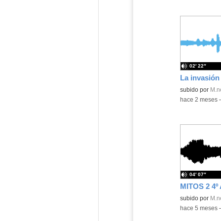
02′ 22″
La invasión
Contenido educ
subido por
M.n
-
hace 2 meses
04′ 07″
Contenido educ
subido por
M.n
-
hace 5 meses