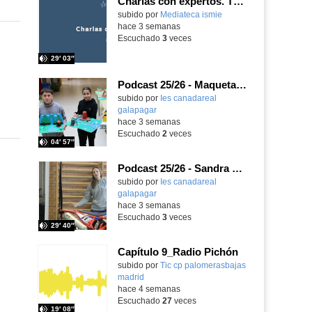
Charlas con expertos. T1, E5. David-Li Ilundáin Reviriego
subido por
Mediateca ismie
-
hace 3 semanas
Escuchado
3
veces
29′ 03″
Podcast 25/26 - Maquetas sobre el feudalismo
subido por
Ies canadareal
galapagar
-
hace 3 semanas
Escuchado
2
veces
04′ 57″
Podcast 25/26 - Sandra Gómez, campeona de Enduro
subido por
Ies canadareal
galapagar
-
hace 3 semanas
Escuchado
3
veces
29′ 40″
Capítulo 9_Radio Pichón
Contenido educativo.
subido por
Tic cp palomerasbajas
madrid
-
hace 4 semanas
Escuchado
27
veces
19′ 08″