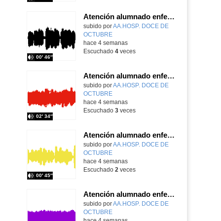
Atención alumnado enfermo. SAED primaria. José Nesh-Nash García
Contenido educativo.
subido por
AA.HOSP. DOCE DE
OCTUBRE
-
hace 4 semanas
Escuchado
4
veces
00′ 46″
Atención alumnado enfermo. Aula dentro del hospital. Sara Martín Fernández.
Contenido educativo.
subido por
AA.HOSP. DOCE DE
OCTUBRE
-
hace 4 semanas
Escuchado
3
veces
02′ 34″
Atención alumnado enfermo. Aula dentro del hospital. Rosa María Poza Hervás
Contenido educativo.
subido por
AA.HOSP. DOCE DE
OCTUBRE
-
hace 4 semanas
Escuchado
2
veces
00′ 45″
Atención alumnado enfermo. SAED secundaria. Charo Villamariz Cid.
Contenido educativo.
subido por
AA.HOSP. DOCE DE
OCTUBRE
-
hace 4 semanas