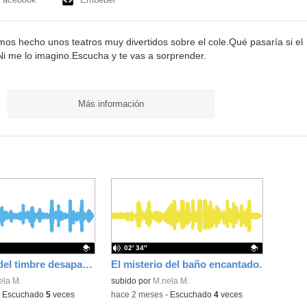
os hecho unos teatros muy divertidos sobre el cole.Qué pasaría si el
i me lo imagino.Escucha y te vas a sorprender.
Más información
02′ 34″
El misterio del timbre desaparecido.
El misterio del baño encantado.
ativo.
ela M.
Contenido educativo.
subido por
M.nela M.
-
Escuchado
5
veces
-
hace 2 meses
-
Escuchado
4
veces