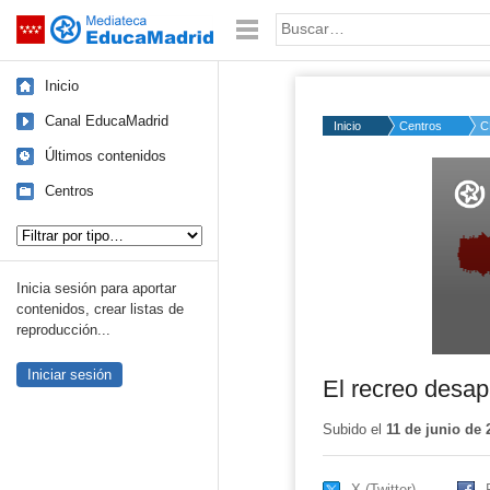
Mediateca de EducaMadrid
Saltar navegación
Palabra o frase:
Inicio
Canal EducaMadrid
Inicio
Centros
C
Últimos contenidos
Volume
50%
Centros
Tipo de contenido:
Inicia sesión para aportar
contenidos, crear listas de
reproducción...
Iniciar sesión
El recreo desap
Subido el
11 de junio de 
X (Twitter)