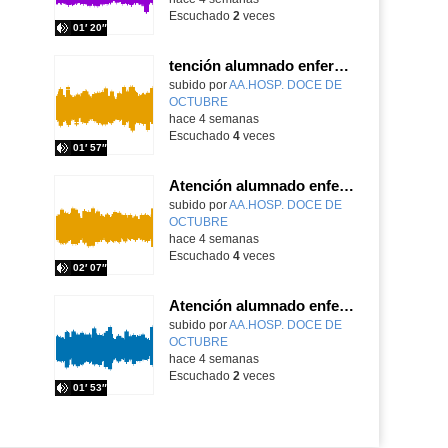
Escuchado
2
veces
01′ 20″
tención alumnado enfermo. Hospitalización Psiquiátrica. María del Carmen Sanz Segura
Contenido educativo.
subido por
AA.HOSP. DOCE DE
OCTUBRE
-
hace 4 semanas
Escuchado
4
veces
01′ 57″
Atención alumnado enfermo. Hospitalización Psiquiátrica. Miguel Ángel Baena Recio
Contenido educativo.
subido por
AA.HOSP. DOCE DE
OCTUBRE
-
hace 4 semanas
Escuchado
4
veces
02′ 07″
Atención alumnado enfermo. Aula dentro del hospital. Laura Gómez-Pardo Gayete
Contenido educativo.
subido por
AA.HOSP. DOCE DE
OCTUBRE
-
hace 4 semanas
Escuchado
2
veces
01′ 53″