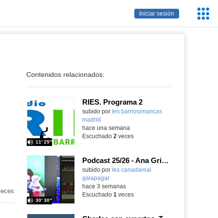
Servic
Iniciar sesión
Educa
Contenidos relacionados:
RIES. Programa 2
Contenido educativo.
subido por
Ies barriosimancas
madrid
-
hace una semana
Escuchado
2
veces
11′ 25″
Podcast 25/26 - Ana Griott y los cuentos de las voces olvidadas
subido por
Ies canadareal
galapagar
-
hace 3 semanas
eces
Escuchado
1
veces
30′ 30″