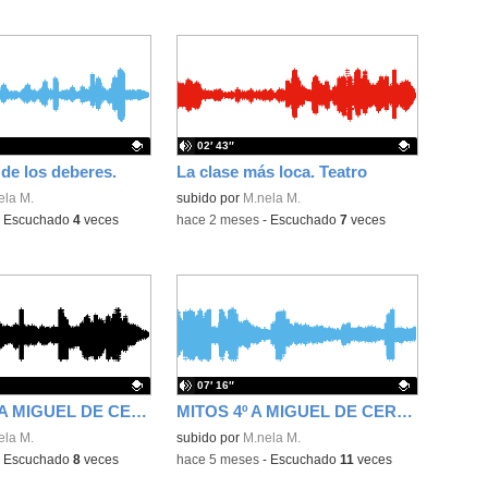
02′ 43″
 de los deberes.
La clase más loca. Teatro
ativo.
ela M.
Contenido educativo.
subido por
M.nela M.
-
Escuchado
4
veces
-
hace 2 meses
-
Escuchado
7
veces
07′ 16″
MITOS 2 4º A MIGUEL DE CERVANTES MEJORADA DEL CAMPO
MITOS 4º A MIGUEL DE CERVANTES MEJORADA DEL CAMPO.
ativo.
ela M.
Contenido educativo.
subido por
M.nela M.
-
Escuchado
8
veces
-
hace 5 meses
-
Escuchado
11
veces