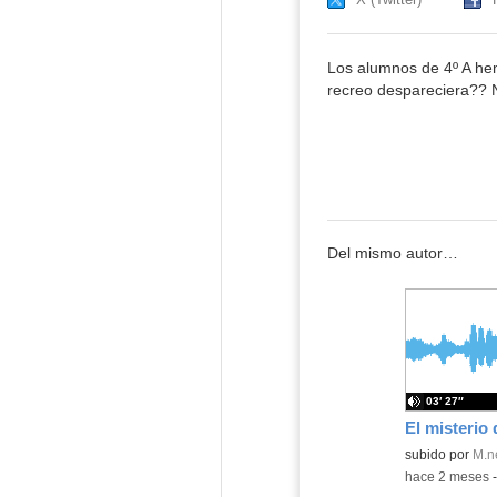
Los alumnos de 4º A hem
recreo despareciera?? N
Del mismo autor…
03′ 27″
Contenido educ
subido por
M.n
-
hace 2 meses