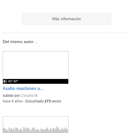
Más información
Del mismo autor…
01′ 32″
Audio machines unidad 6
subido por
Claudia M.
-
hace 6 años
-
Escuchado
273
veces