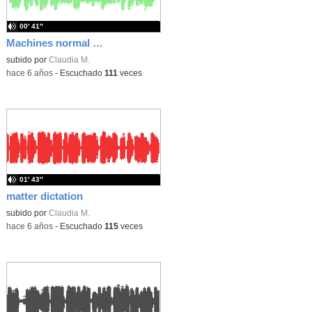
00′ 41″
Machines normal dictation
subido por
Claudia M.
-
hace 6 años
-
Escuchado
111
veces
01′ 43″
matter dictation
subido por
Claudia M.
-
hace 6 años
-
Escuchado
115
veces