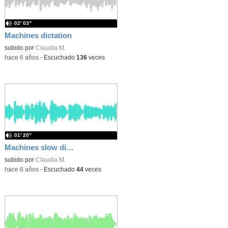
02′ 03″
Machines dictation
subido por
Claudia M.
-
hace 6 años
-
Escuchado
136
veces
01′ 20″
Machines slow dictation
subido por
Claudia M.
-
hace 6 años
-
Escuchado
44
veces