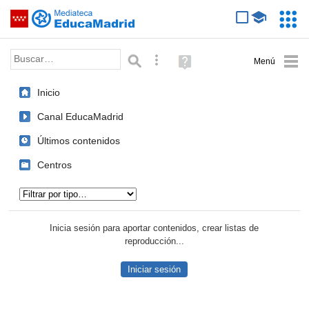
Mediateca de EducaMadrid
Saltar navegación
Servic
Educa
Palabra o frase:
Búsqueda avanzada
Ayuda
(en
ventana
Inicio
nueva)
Canal EducaMadrid
Últimos contenidos
Centros
Tipo de contenido:
Inicia sesión para aportar contenidos, crear listas de
reproducción...
Iniciar sesión