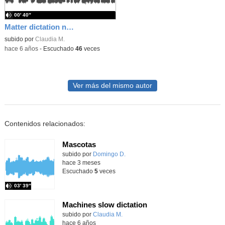
00′ 40″
Matter dictation normal speed
subido por
Claudia M.
-
hace 6 años
-
Escuchado
46
veces
Ver más del mismo autor
Contenidos relacionados:
Mascotas
Contenido educativo.
subido por
Domingo D.
-
hace 3 meses
Escuchado
5
veces
03′ 39″
Machines slow dictation
subido por
Claudia M.
-
hace 6 años