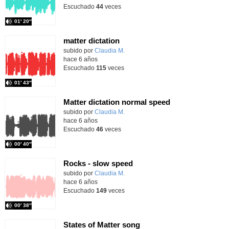
Escuchado
44
veces
01′ 20″
matter dictation
subido por
Claudia M.
-
hace 6 años
Escuchado
115
veces
01′ 43″
Matter dictation normal speed
subido por
Claudia M.
-
hace 6 años
Escuchado
46
veces
00′ 40″
Rocks - slow speed
subido por
Claudia M.
-
hace 6 años
Escuchado
149
veces
00′ 38″
States of Matter song