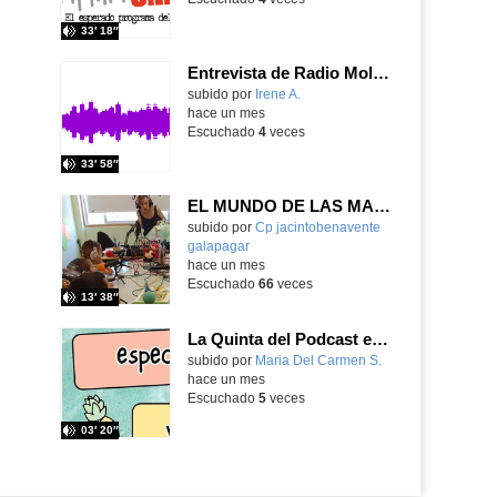
33′ 18″
Entrevista de Radio Mola a Loli, Diversión Solidaria
Contenido educativo.
subido por
Irene A.
-
hace un mes
Escuchado
4
veces
33′ 58″
EL MUNDO DE LAS MARIQUITAS, por Infantil 3 años
Contenido educativo.
subido por
Cp jacintobenavente
galapagar
-
hace un mes
Escuchado
66
veces
13′ 38″
La Quinta del Podcast especial Verano
Contenido educativo.
subido por
Maria Del Carmen S.
-
hace un mes
Escuchado
5
veces
03′ 20″