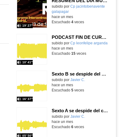
RESUMEN DEL DÍA MUNDIAL DE LA RADIO Y LA I.A. PROGRAMA COLABORATIVO
Contenido educativo.
subido por
Cp jacintobenavente
galapagar
-
hace un mes
Escuchado
4
veces
19′ 27″
PODCAST FIN DE CURSO 2026 - LA LEONERA
subido por
Cp leonfelipe arganda
-
hace un mes
Escuchado
15
veces
10′ 41″
Sexto B se despide del cole
Contenido educativo.
subido por
Javier C.
-
hace un mes
Escuchado
5
veces
16′ 37″
Sexto A se despide del cole
Contenido educativo.
subido por
Javier C.
-
hace un mes
Escuchado
6
veces
05′ 50″