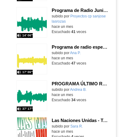
Programa de Radio Junio 26
Contenido educativo.
subido por
Proyectos cp sanjose
lasrozas
-
hace un mes
Escuchado
41
veces
14′ 06″
Programa de radio especial " Despedida de nuestra Directora Esther"
subido por
Ana P.
-
hace un mes
Escuchado
47
veces
17′ 06″
PROGRAMA ÚLTIMO RADIO 15-6-2026
Contenido educativo.
subido por
Andrea B.
-
hace un mes
Escuchado
34
veces
37′ 17″
Las Naciones Unidas - Tercera evaluación
Contenido educativo.
subido por
Sara R.
-
hace un mes
Escuchado
4
veces