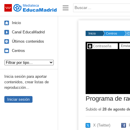
Mediateca de EducaMadrid
Saltar navegación
Palabra o frase:
Inicio
Canal EducaMadrid
Inicio
Centros
C
Últimos contenidos
Contenido protegido…
Centros
Tipo de contenido:
Inicia sesión para aportar
contenidos, crear listas de
reproducción...
Programa de ra
Iniciar sesión
Subido el
28 de agosto d
X (Twitter)