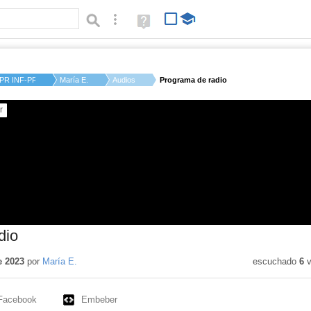
Búsqueda avanzada
Ayuda
(en
ventana
nueva)
PR INF-PRI-SEC LUZ ...
María E.
Audios
Programa de radio
dio
e 2023
por
María E.
escuchado
6
v
Facebook
Embeber