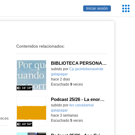
Servic
Iniciar sesión
Educa
Contenidos relacionados:
BIBLIOTECA PERSONAL 9: ¿Por qué ser feliz cuando puedes ser normal?
Contenido educativo.
subido por
Cp jacintobenavente
galapagar
-
hace 2 dias
Escuchado
9
veces
16′ 10″
Podcast 25/26 - La enorme responsabilidad de ser juez
subido por
Ies canadareal
galapagar
-
hace 3 semanas
eces
Escuchado
5
veces
43′ 54″