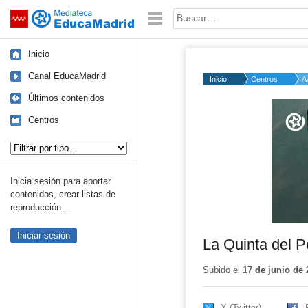
Mediateca de EducaMadrid
Saltar navegación
Palabra o frase:
Inicio
Canal EducaMadrid
Inicio
Centros
A
Últimos contenidos
Volume
50%
Centros
Tipo de contenido:
Inicia sesión para aportar
contenidos, crear listas de
reproducción...
Iniciar sesión
La Quinta del P
Subido el
17 de junio de 
X (Twitter)