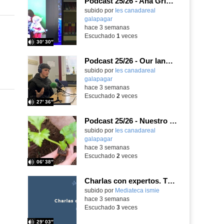
Podcast 25/26 - Ana Griott y los cuentos de las voces olvidadas
subido por
Ies canadareal
galapagar
-
hace 3 semanas
Escuchado
1
veces
30′ 30″
Podcast 25/26 - Our language assistant Ellie
subido por
Ies canadareal
galapagar
-
hace 3 semanas
Escuchado
2
veces
27′ 36″
Podcast 25/26 - Nuestro huerto escolar
subido por
Ies canadareal
galapagar
-
hace 3 semanas
Escuchado
2
veces
06′ 38″
Charlas con expertos. T1, E5. David-Li Ilundáin Reviriego
subido por
Mediateca ismie
-
hace 3 semanas
Escuchado
3
veces
29′ 03″