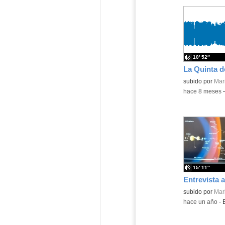
10′ 52″
Contenido educ
subido por
Mar
-
hace 8 meses
15′ 11″
Contenido educ
subido por
Mar
-
hace un año
-