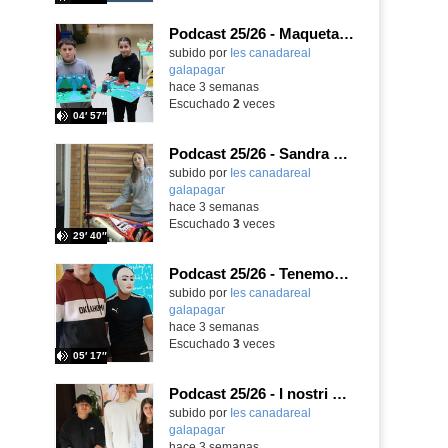
Podcast 25/26 - Maquetas sobre el feudalismo
subido por
Ies canadareal
galapagar
-
hace 3 semanas
Escuchado
2
veces
04′ 57″
Podcast 25/26 - Sandra Gómez, campeona de Enduro
subido por
Ies canadareal
galapagar
-
hace 3 semanas
Escuchado
3
veces
29′ 40″
Podcast 25/26 - Tenemos nueva profesora de Griego ¿Conoces a María Eugenia?
subido por
Ies canadareal
galapagar
-
hace 3 semanas
Escuchado
3
veces
05′ 17″
Podcast 25/26 - I nostri amici italiani
subido por
Ies canadareal
galapagar
-
hace 3 semanas