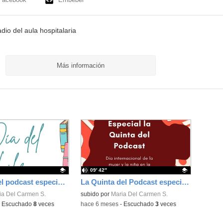
io del aula hospitalaria
Más información
09′ 42″
La quinta del podcast especial Día del Libro
La Quinta del Podcast especial 11 de Febrero
ativo.
ia Del Carmen S.
Contenido educativo.
subido por
Maria Del Carmen S.
-
Escuchado
8
veces
-
hace 6 meses
-
Escuchado
3
veces