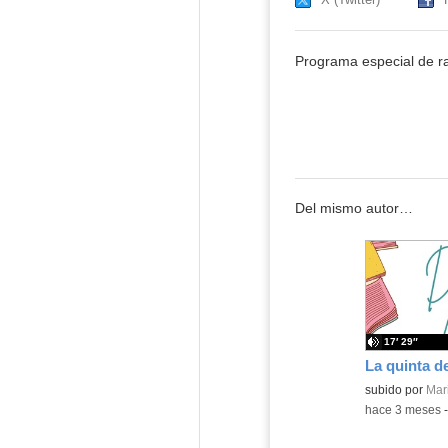
Programa especial de rad
Del mismo autor…
17′ 29″
Contenido educ
subido por
Mar
-
hace 3 meses