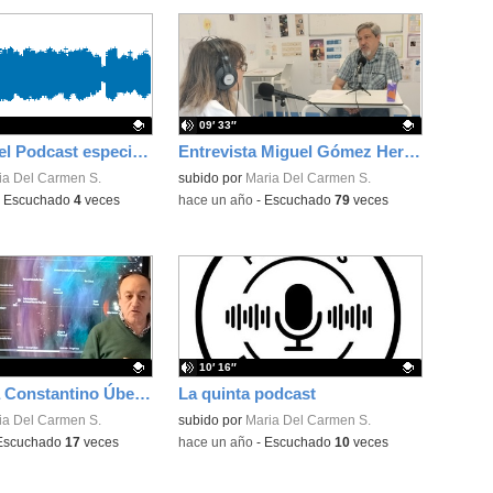
09′ 33″
La Quinta del Podcast especial Navidad
Entrevista Miguel Gómez Heras
ativo.
ia Del Carmen S.
Contenido educativo.
subido por
Maria Del Carmen S.
-
Escuchado
4
veces
-
hace un año
-
Escuchado
79
veces
10′ 16″
Entrevista a Constantino Úbeda-Portugués, profesor de Geografía e Historia
La quinta podcast
ativo.
ia Del Carmen S.
Contenido educativo.
subido por
Maria Del Carmen S.
Escuchado
17
veces
-
hace un año
-
Escuchado
10
veces