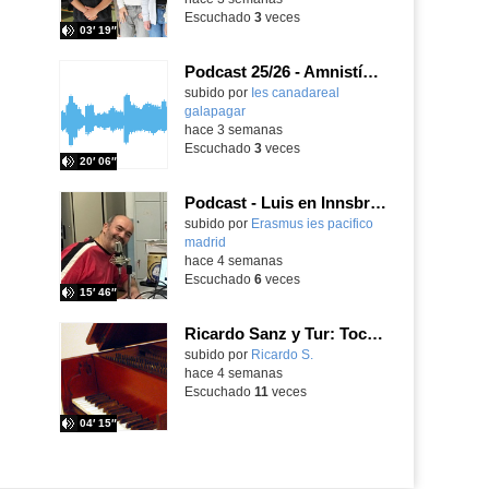
Escuchado
3
veces
03′ 19″
Podcast 25/26 - Amnistía Internacional
subido por
Ies canadareal
galapagar
-
hace 3 semanas
Escuchado
3
veces
20′ 06″
Podcast - Luis en Innsbruck
subido por
Erasmus ies pacifico
madrid
-
hace 4 semanas
Escuchado
6
veces
15′ 46″
Ricardo Sanz y Tur: Tocatina concertante al aire español
subido por
Ricardo S.
-
hace 4 semanas
Escuchado
11
veces
04′ 15″