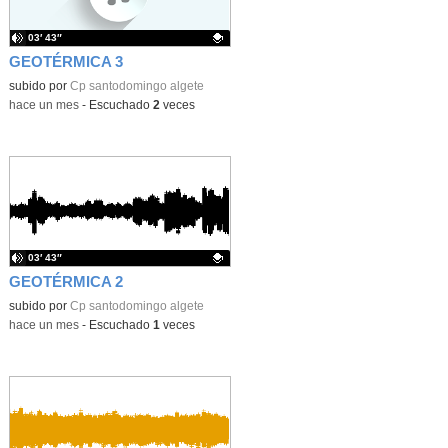
03′ 43″
GEOTÉRMICA 3
Contenido educativo.
subido por
Cp santodomingo algete
-
hace un mes
-
Escuchado
2
veces
03′ 43″
GEOTÉRMICA 2
Contenido educativo.
subido por
Cp santodomingo algete
-
hace un mes
-
Escuchado
1
veces