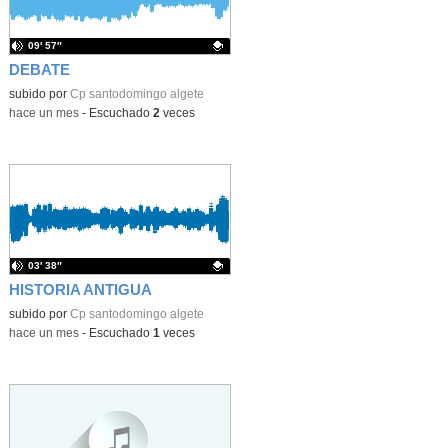
09′ 57″
DEBATE
Contenido educativo.
subido por
Cp santodomingo algete
-
hace un mes
-
Escuchado
2
veces
03′ 38″
HISTORIA ANTIGUA
Contenido educativo.
subido por
Cp santodomingo algete
-
hace un mes
-
Escuchado
1
veces