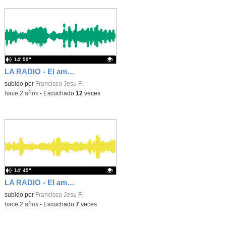
14′ 59″
LA RADIO - El amor en el día de San Valentín (parte 4)
Contenido educativo.
subido por
Francisco Jesu F.
-
hace 2 años
-
Escuchado
12
veces
14′ 45″
LA RADIO - El amor en el día de San Valentín (parte 3)
Contenido educativo.
subido por
Francisco Jesu F.
-
hace 2 años
-
Escuchado
7
veces