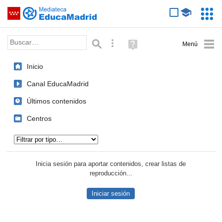
Mediateca de EducaMadrid
Saltar navegación
Servic
Educa
Palabra o frase:
Búsqueda avanzada
Ayuda
(en
ventana
Inicio
nueva)
Canal EducaMadrid
Últimos contenidos
Centros
Tipo de contenido:
Inicia sesión para aportar contenidos, crear listas de
reproducción...
Iniciar sesión