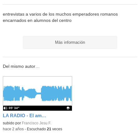
entrevistas a varios de los muchos emperadores romanos
encarnados en alumnos del centro
Más información
Del mismo autor…
05′ 34″
LA RADIO - El amor en el día de San Valentín (parte 5)
Contenido educativo.
subido por
Francisco Jesu F.
-
hace 2 años
-
Escuchado
21
veces