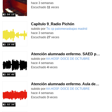
hace 3 semanas
Escuchado
11
veces
04′ 15″
Capítulo 9_Radio Pichón
Contenido educativo.
subido por
Tic cp palomerasbajas madrid
-
hace 3 semanas
Escuchado
27
veces
19′ 08″
Atención alumnado enfermo. SAED primaria. José Nesh-Nash García
Contenido educativo.
subido por
AA.HOSP. DOCE DE OCTUBRE
-
hace 4 semanas
Escuchado
4
veces
00′ 46″
Atención alumnado enfermo. Aula dentro del hospital. Sara Martín Fernández.
Contenido educativo.
subido por
AA.HOSP. DOCE DE OCTUBRE
-
hace 4 semanas
Escuchado
3
veces
02′ 34″