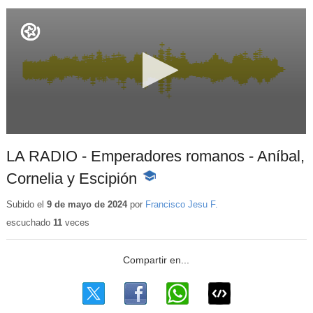
LA RADIO - Emperadores romanos - Aníbal,
Cornelia y Escipión
-
Contenido
educativo
Subido el
9 de mayo de 2024
por
Francisco Jesu F.
escuchado
11
veces