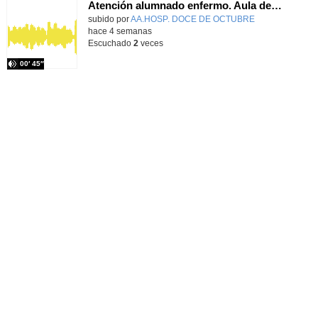
Atención alumnado enfermo. Aula dentro del hospital. Rosa María Poza Hervás
Contenido educativo.
subido por
AA.HOSP. DOCE DE OCTUBRE
-
hace 4 semanas
Escuchado
2
veces
00′ 45″