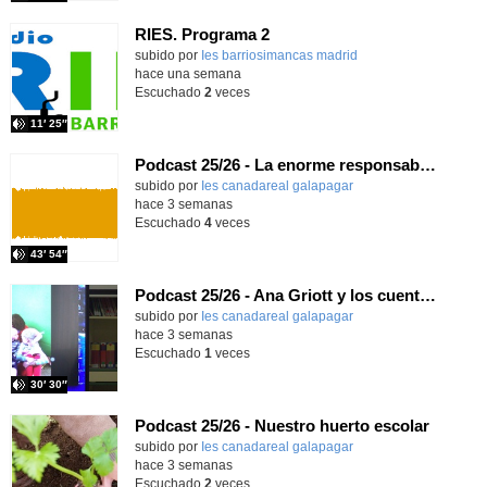
RIES. Programa 2
Contenido educativo.
subido por
Ies barriosimancas madrid
-
hace una semana
Escuchado
2
veces
11′ 25″
Podcast 25/26 - La enorme responsabilidad de ser juez
subido por
Ies canadareal galapagar
-
hace 3 semanas
Escuchado
4
veces
43′ 54″
Podcast 25/26 - Ana Griott y los cuentos de las voces olvidadas
subido por
Ies canadareal galapagar
-
hace 3 semanas
Escuchado
1
veces
30′ 30″
Podcast 25/26 - Nuestro huerto escolar
subido por
Ies canadareal galapagar
-
hace 3 semanas
Escuchado
2
veces