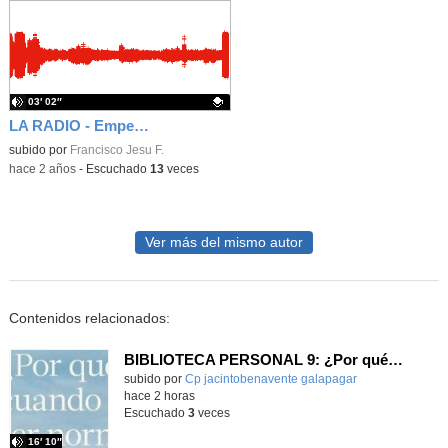
03′ 02″
LA RADIO - Emperadores romanos - Calígula
Contenido educativo.
subido por
Francisco Jesu F.
-
hace 2 años
-
Escuchado
13
veces
Ver más del mismo autor
Contenidos relacionados:
BIBLIOTECA PERSONAL 9: ¿Por qué ser feliz cuando puedes ser normal?
Contenido educativo.
subido por
Cp jacintobenavente galapagar
-
hace 2 horas
Escuchado
3
veces
16′ 10″