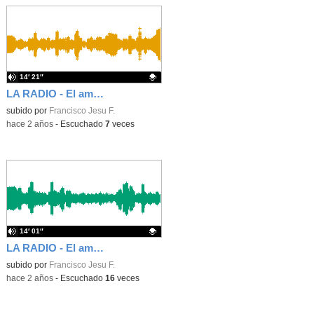
14′ 21″
LA RADIO - El amor en el día de San Valentín (parte 2)
Contenido educativo.
subido por
Francisco Jesu F.
-
hace 2 años
-
Escuchado
7
veces
14′ 01″
LA RADIO - El amor en el día de San Valentín (parte 1)
Contenido educativo.
subido por
Francisco Jesu F.
-
hace 2 años
-
Escuchado
16
veces