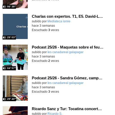
06′ 38″
Charlas con expertos. T1, E5. David-Li Ilundáin Reviriego
subido por
Mediateca ismie
-
hace 3 semanas
Escuchado
3
veces
29′ 03″
Podcast 25/26 - Maquetas sobre el feudalismo
subido por
Ies canadareal galapagar
-
hace 3 semanas
Escuchado
2
veces
04′ 57″
Podcast 25/26 - Sandra Gómez, campeona de Enduro
subido por
Ies canadareal galapagar
-
hace 3 semanas
Escuchado
3
veces
29′ 40″
Ricardo Sanz y Tur: Tocatina concertante al aire español
subido por
Ricardo S.
-