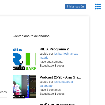
Servic
Iniciar sesión
Educa
Contenidos relacionados:
RIES. Programa 2
Contenido educativo.
subido por
Ies barriosimancas
madrid
-
hace una semana
Escuchado
3
veces
11′ 25″
Podcast 25/26 - Ana Griott y los cuentos de las voces olvidadas
subido por
Ies canadareal
galapagar
-
hace 3 semanas
eces
Escuchado
1
veces
30′ 30″