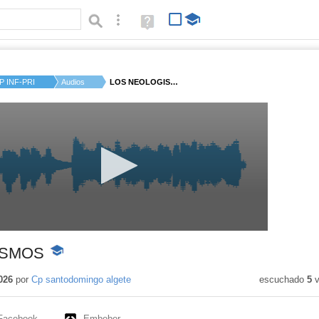
Búsqueda avanzada
Ayuda
(en
ventana
nueva)
P INF-PRI SANTO DOM...
Audios
LOS NEOLOGISMOS
ISMOS
-
Contenido
educativo
026
por
Cp santodomingo algete
escuchado
5
v
Facebook
Embeber