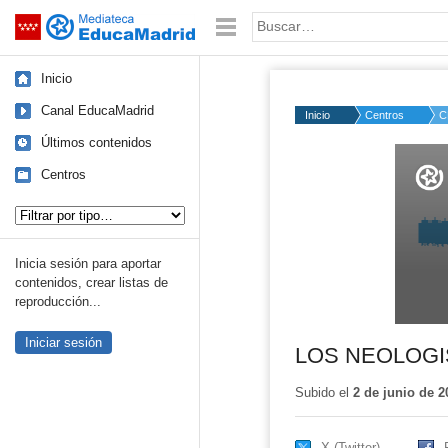
Mediateca de EducaMadrid
Saltar navegación
Palabra o frase:
Inicio
Canal EducaMadrid
Inicio
Centros
C
Últimos contenidos
Volume
50%
Centros
Tipo de contenido:
Inicia sesión para aportar
contenidos, crear listas de
reproducción...
Iniciar sesión
LOS NEOLOG
Subido el
2 de junio de 2
X (Twitter)