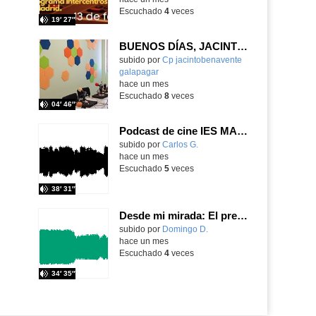
Escuchado
4
veces
19′ 27″
BUENOS DÍAS, JACINTO BENAVENTE: viernes, 19 de junio de 2026
Contenido educativo.
subido por
Cp jacintobenavente
galapagar
-
hace un mes
Escuchado
8
veces
04′ 46″
Podcast de cine IES MARIANA PINEDA
Contenido educativo.
subido por
Carlos G.
-
hace un mes
Escuchado
5
veces
38′ 31″
Desde mi mirada: El presente y futuro del Aula TEA
Contenido educativo.
subido por
Domingo D.
-
hace un mes
Escuchado
4
veces
34′ 35″