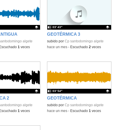
03′ 43″
ANTIGUA
GEOTÉRMICA 3
ativo.
santodomingo algete
Contenido educativo.
subido por
Cp santodomingo algete
Escuchado
1
veces
-
hace un mes
-
Escuchado
2
veces
03′ 54″
CA 2
GEOTÉRMICA
ativo.
santodomingo algete
Contenido educativo.
subido por
Cp santodomingo algete
Escuchado
1
veces
-
hace un mes
-
Escuchado
1
veces