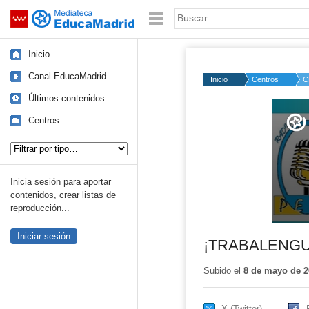
Mediateca de EducaMadrid
Saltar navegación
Palabra o frase:
Inicio
Canal EducaMadrid
Inicio
Centros
C
Últimos contenidos
Volume
50%
Centros
Tipo de contenido:
Inicia sesión para aportar
contenidos, crear listas de
reproducción...
Iniciar sesión
¡TRABALENGU
Subido el
8 de mayo de 2
X (Twitter)