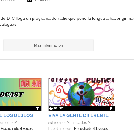
sde 1º C llega un programa de radio que pone la lengua a hacer gimnas
abaleguas!
Más información
02′ 32″
E LOS DESEOS
VIVA LA GENTE DIFERENTE
ativo.
ercedes M.
Contenido educativo.
subido por
M.mercedes M.
-
Escuchado
4
veces
-
hace 5 meses
-
Escuchado
61
veces