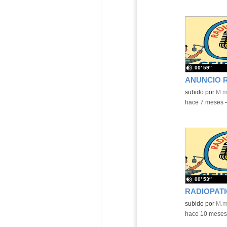
00′ 59″
ANUNCIO 
Contenido educ
subido por
M.m
-
hace 7 meses
00′ 53″
Contenido educ
subido por
M.m
-
hace 10 meses