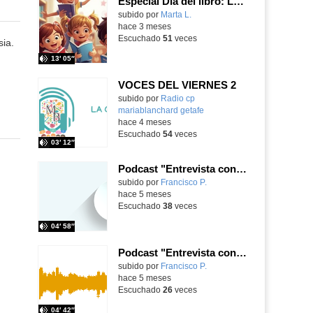
Especial Día del libro: Letras, locuras y... ¡Un Quijote desatado!
subido por
Marta L.
-
hace 3 meses
Escuchado
51
veces
ia.
13′ 05″
VOCES DEL VIERNES 2
subido por
Radio cp
mariablanchard getafe
-
hace 4 meses
Escuchado
54
veces
03′ 12″
Podcast "Entrevista con ... Jane Goodall" - Grupo 4
Contenido educativo.
subido por
Francisco P.
-
hace 5 meses
Escuchado
38
veces
04′ 58″
Podcast "Entrevista con... Gloria Fuertes" - Grupo 3
Contenido educativo.
subido por
Francisco P.
-
hace 5 meses
Escuchado
26
veces
04′ 42″