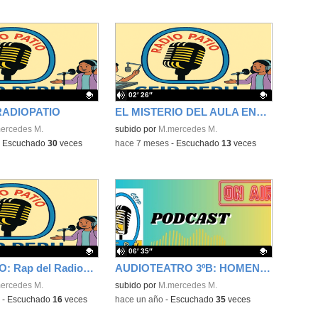
02′ 26″
RADIOPATIO
EL MISTERIO DEL AULA ENCANTADA (RadiOpatio 5º)
ativo.
ercedes M.
Contenido educativo.
subido por
M.mercedes M.
-
Escuchado
30
veces
-
hace 7 meses
-
Escuchado
13
veces
06′ 35″
RADIOPATIO: Rap del Radiopatio
AUDIOTEATRO 3ºB: HOMENAJE A MI MAESTRA
ativo.
ercedes M.
Contenido educativo.
subido por
M.mercedes M.
-
Escuchado
16
veces
-
hace un año
-
Escuchado
35
veces