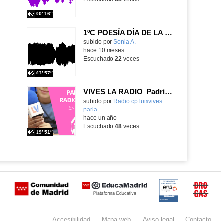
00′ 16″
1ºC POESÍA DÍA DE LA BIBLIOTECA
Contenido educativo.
subido por
Sonia A.
-
hace 10 meses
Escuchado
22
veces
03′ 57″
VIVES LA RADIO_Padrinos radiofónicos_5.º A y 1.º A
Contenido educativo.
subido por
Radio cp luisvives
parla
-
hace un año
Escuchado
48
veces
19′ 51″
Certificación
Buzón
de
anónimo
Accesibilidad
Mapa
web
Aviso
legal
Contacto