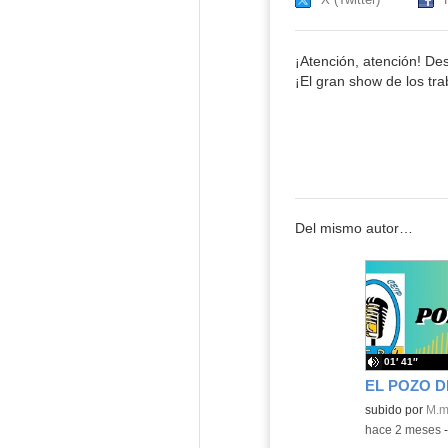
¡Atención, atención! De
¡El gran show de los tr
Del mismo autor…
01′ 41″
EL POZO D
Contenido educ
subido por
M.m
-
hace 2 meses