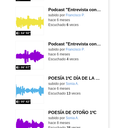
Podcast "Entrevista con... Félix Rodríguez de la Fuente" - Grupo 2
Contenido educativo.
subido por
Francisco P.
-
hace 6 meses
Escuchado
6
veces
04′ 50″
Podcast "Entrevista con ... Nicola Tesla" - Grupo 6
Contenido educativo.
subido por
Francisco P.
-
hace 6 meses
Escuchado
4
veces
06′ 07″
POESÍA 1ºC DÍA DE LA PAZ
Contenido educativo.
subido por
Sonia A.
-
hace 6 meses
Escuchado
13
veces
00′ 42″
POESÍA DE OTOÑO 1ºC
Contenido educativo.
subido por
Sonia A.
-
hace 8 meses
Escuchado
38
veces