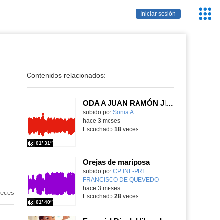
Servic
Iniciar sesión
Educa
Contenidos relacionados:
ODA A JUAN RAMÓN JIMÉNEZ
Contenido educativo.
subido por
Sonia A.
-
hace 3 meses
Escuchado
18
veces
01′ 31″
Orejas de mariposa
Contenido educativo.
subido por
CP INF-PRI
FRANCISCO DE QUEVEDO
-
hace 3 meses
eces
Escuchado
28
veces
01′ 40″