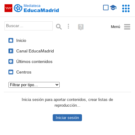
Mediateca de EducaMadrid
Saltar navegación
Servic
Educa
Palabra o frase:
Búsqueda avanzada
Ayuda
(en
ventana
Inicio
nueva)
Canal EducaMadrid
Últimos contenidos
Centros
Tipo de contenido:
Inicia sesión para aportar contenidos, crear listas de
reproducción...
Iniciar sesión