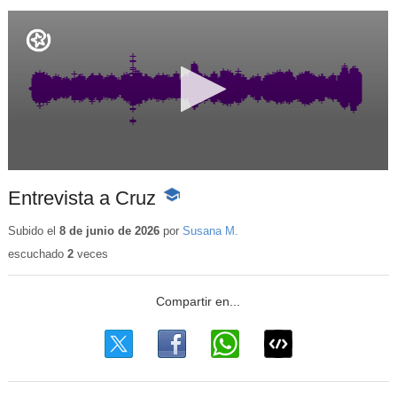
Entrevista a Cruz
-
Contenido
educativo
Subido el
8 de junio de 2026
por
Susana M.
escuchado
2
veces