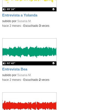
09′ 16″
Entrevista a Yolanda
Contenido educativo.
subido por
Susana M.
-
hace 2 meses
-
Escuchado
3
veces
02′ 42″
Entrevista Bea
Contenido educativo.
subido por
Susana M.
-
hace 2 meses
-
Escuchado
2
veces