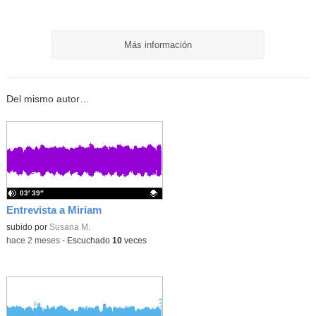
Más información
Del mismo autor…
03′ 39″
Entrevista a Miriam
Contenido educativo.
subido por
Susana M.
-
hace 2 meses
-
Escuchado
10
veces