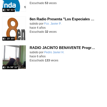
Escuchado
53
veces
56′ 01″
8en Radio Presenta "Los Especiales de 8en Radio"
Contenido educativo.
subido por
Fco. Javier P.
-
hace 4 años
Escuchado
32
veces
15′ 35″
RADIO JACINTO BENAVENTE Programa 1
Contenido educativo.
subido por
Pedro Javier H.
-
hace 6 años
Escuchado
133
veces
1h 30′ 11″