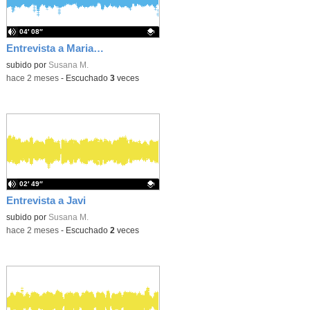
04′ 08″
Entrevista a Maria ESO
Contenido educativo.
subido por
Susana M.
-
hace 2 meses
-
Escuchado
3
veces
02′ 49″
Entrevista a Javi
Contenido educativo.
subido por
Susana M.
-
hace 2 meses
-
Escuchado
2
veces