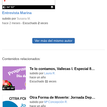
04′ 53″
Entrevista Marina
Contenido educativo.
subido por
Susana M.
-
hace 2 meses
-
Escuchado
2
veces
Ver más del mismo autor
Contenidos relacionados:
Te lo contamos, Vallecas I. Especial 8M. Programa 3.
Contenido educativo.
subido por
Laura R.
-
hace un año
Escuchado
11
veces
08′ 08″
Otra Forma de Moverte: Jornada Deportiva Alternativa. Onda Lorca
Contenido educativo.
subido por
Mª Concepción R.
-
hace un año