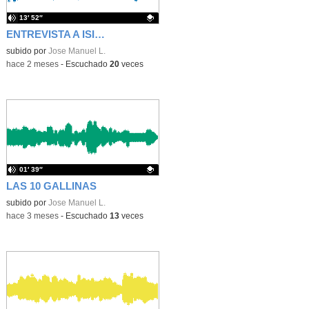
13′ 52″
ENTREVISTA A ISIDRO Y SALOMÉ
Contenido educativo.
subido por
Jose Manuel L.
-
hace 2 meses
-
Escuchado
20
veces
01′ 39″
LAS 10 GALLINAS
Contenido educativo.
subido por
Jose Manuel L.
-
hace 3 meses
-
Escuchado
13
veces