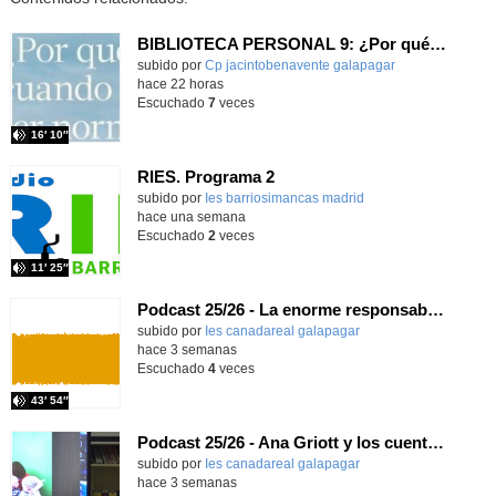
BIBLIOTECA PERSONAL 9: ¿Por qué ser feliz cuando puedes ser normal?
Contenido educativo.
subido por
Cp jacintobenavente galapagar
-
hace 22 horas
Escuchado
7
veces
16′ 10″
RIES. Programa 2
Contenido educativo.
subido por
Ies barriosimancas madrid
-
hace una semana
Escuchado
2
veces
11′ 25″
Podcast 25/26 - La enorme responsabilidad de ser juez
subido por
Ies canadareal galapagar
-
hace 3 semanas
Escuchado
4
veces
43′ 54″
Podcast 25/26 - Ana Griott y los cuentos de las voces olvidadas
subido por
Ies canadareal galapagar
-
hace 3 semanas