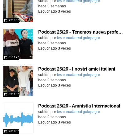
subido por
Ies canadareal galapagar
-
hace 3 semanas
Escuchado
3
veces
29′ 40″
Podcast 25/26 - Tenemos nueva profesora de Griego ¿Conoces a María Eugenia?
subido por
Ies canadareal galapagar
-
hace 3 semanas
Escuchado
3
veces
05′ 17″
Podcast 25/26 - I nostri amici italiani
subido por
Ies canadareal galapagar
-
hace 3 semanas
Escuchado
3
veces
03′ 19″
Podcast 25/26 - Amnistía Internacional
subido por
Ies canadareal galapagar
-
hace 3 semanas
Escuchado
3
veces
20′ 06″