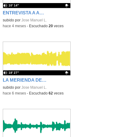
10′ 14″
ENTREVISTA A ALUMNOS DE 4 ESO + EMPRESA
Contenido educativo.
subido por
Jose Manuel L.
-
hace 4 meses
-
Escuchado
20
veces
18′ 27″
LA MERIENDA DEL CERVANTÉS 1
Contenido educativo.
subido por
Jose Manuel L.
-
hace 6 meses
-
Escuchado
62
veces