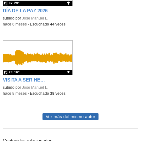
07′ 29″
DÍA DE LA PAZ 2026
Contenido educativo.
subido por
Jose Manuel L.
-
hace 6 meses
-
Escuchado
44
veces
23′ 16″
VISITA A SER HENARES
Contenido educativo.
subido por
Jose Manuel L.
-
hace 8 meses
-
Escuchado
38
veces
Ver más del mismo autor
Contenidos relacionados: