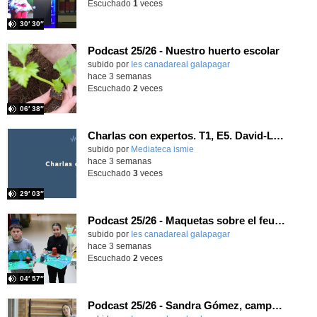
Escuchado
1
veces
30′ 30″
Podcast 25/26 - Nuestro huerto escolar
subido por
Ies canadareal galapagar
-
hace 3 semanas
Escuchado
2
veces
06′ 38″
Charlas con expertos. T1, E5. David-Li Ilundáin Reviriego
subido por
Mediateca ismie
-
hace 3 semanas
Escuchado
3
veces
29′ 03″
Podcast 25/26 - Maquetas sobre el feudalismo
subido por
Ies canadareal galapagar
-
hace 3 semanas
Escuchado
2
veces
04′ 57″
Podcast 25/26 - Sandra Gómez, campeona de Enduro