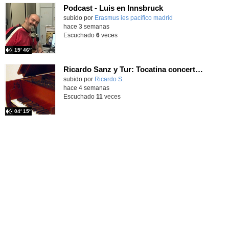
Podcast - Luis en Innsbruck
subido por
Erasmus ies pacifico madrid
-
hace 3 semanas
Escuchado
6
veces
15′ 46″
Ricardo Sanz y Tur: Tocatina concertante al aire español
subido por
Ricardo S.
-
hace 4 semanas
Escuchado
11
veces
04′ 15″