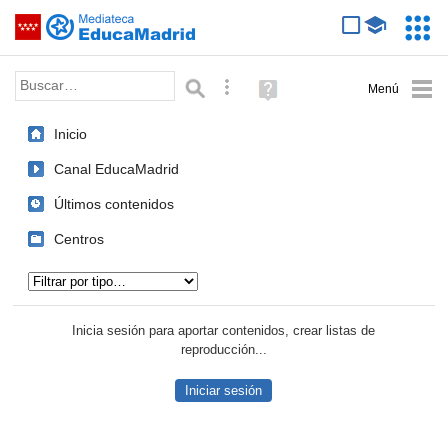
Mediateca de EducaMadrid
Saltar navegación
Servic
Educa
Palabra o frase:
Búsqueda avanzada
Ayuda
(en
ventana
Inicio
nueva)
Canal EducaMadrid
Últimos contenidos
Centros
Tipo de contenido:
Inicia sesión para aportar contenidos, crear listas de
reproducción...
Iniciar sesión