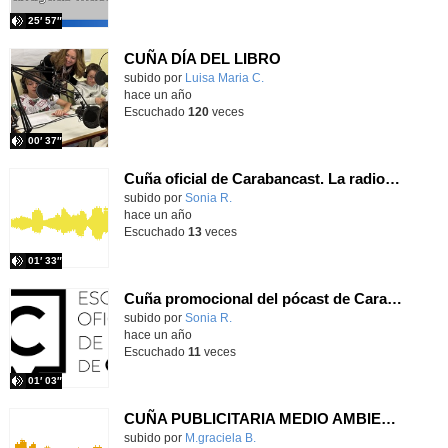
25′ 57″
CUÑA DÍA DEL LIBRO
Contenido educativo.
subido por
Luisa Maria C.
-
hace un año
Escuchado
120
veces
00′ 37″
Cuña oficial de Carabancast. La radio de EOI Carabanchel
Contenido educativo.
subido por
Sonia R.
-
hace un año
Escuchado
13
veces
01′ 33″
Cuña promocional del pócast de Carabancast para alumnos
Contenido educativo.
subido por
Sonia R.
-
hace un año
Escuchado
11
veces
01′ 03″
CUÑA PUBLICITARIA MEDIO AMBIENTE 6
Contenido educativo.
subido por
M.graciela B.
-