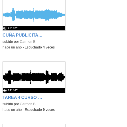
02′ 52″
CUÑA PUBLICITARIA
subido por
Carmen B.
-
hace un año
-
Escuchado
4
veces
02′ 46″
TAREA 4 CURSO RADIO
subido por
Carmen B.
-
hace un año
-
Escuchado
9
veces