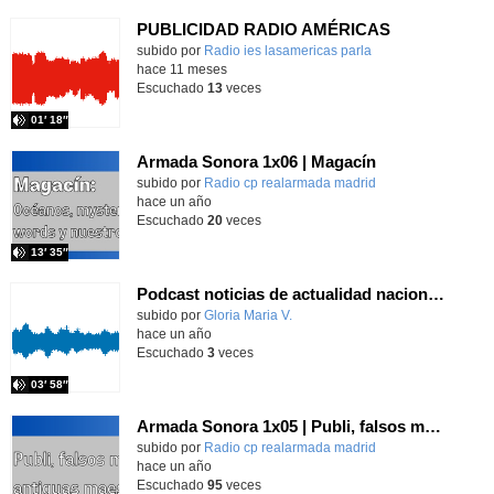
PUBLICIDAD RADIO AMÉRICAS
Contenido educativo.
subido por
Radio ies lasamericas parla
-
hace 11 meses
Escuchado
13
veces
01′ 18″
Armada Sonora 1x06 | Magacín
subido por
Radio cp realarmada madrid
-
hace un año
Escuchado
20
veces
13′ 35″
Podcast noticias de actualidad nacional e internacional
Contenido educativo.
subido por
Gloria Maria V.
-
hace un año
Escuchado
3
veces
03′ 58″
Armada Sonora 1x05 | Publi, falsos mitos y antiguas maestras
subido por
Radio cp realarmada madrid
-
hace un año
Escuchado
95
veces