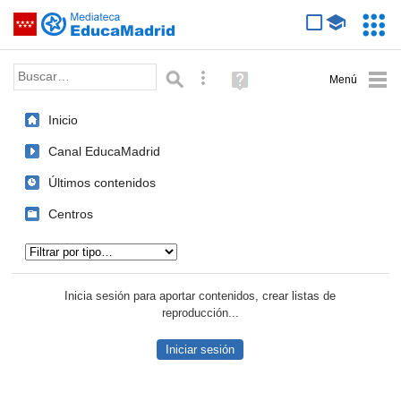
Mediateca de EducaMadrid
Saltar navegación
Servic
Educa
Palabra o frase:
Búsqueda avanzada
Ayuda
(en
ventana
Inicio
nueva)
Canal EducaMadrid
Últimos contenidos
Centros
Tipo de contenido:
Inicia sesión para aportar contenidos, crear listas de
reproducción...
Iniciar sesión