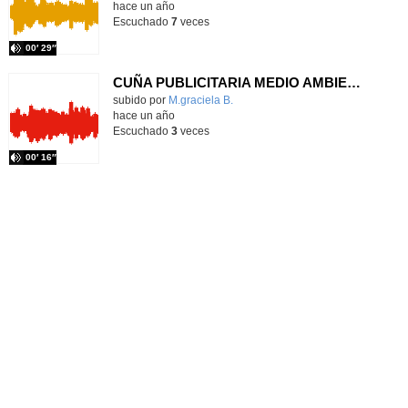
hace un año
Escuchado
7
veces
00′ 29″
CUÑA PUBLICITARIA MEDIO AMBIENTE 5
Contenido educativo.
subido por
M.graciela B.
-
hace un año
Escuchado
3
veces
00′ 16″