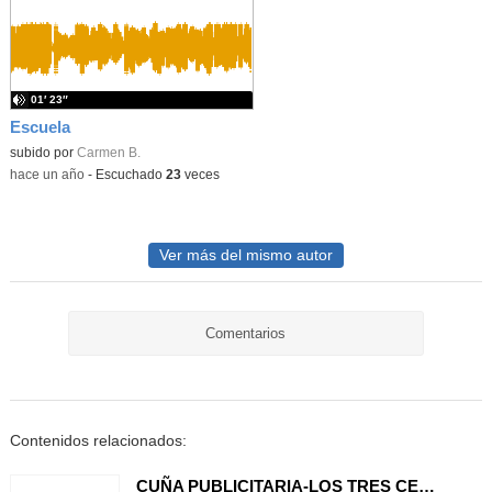
01′ 23″
Escuela
subido por
Carmen B.
-
hace un año
-
Escuchado
23
veces
Ver más del mismo autor
Comentarios
Contenidos relacionados:
CUÑA PUBLICITARIA-LOS TRES CERDITOS