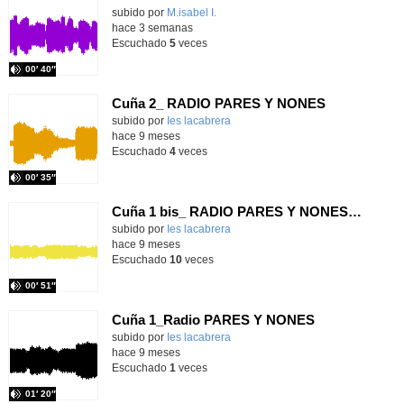
Contenido educativo.
subido por
M.isabel I.
-
hace 3 semanas
Escuchado
5
veces
00′ 40″
Cuña 2_ RADIO PARES Y NONES
Contenido educativo.
subido por
Ies lacabrera
-
hace 9 meses
Escuchado
4
veces
00′ 35″
Cuña 1 bis_ RADIO PARES Y NONES. IES LA CABRERA
Contenido educativo.
subido por
Ies lacabrera
-
hace 9 meses
Escuchado
10
veces
00′ 51″
Cuña 1_Radio PARES Y NONES
Contenido educativo.
subido por
Ies lacabrera
-
hace 9 meses
Escuchado
1
veces
01′ 20″