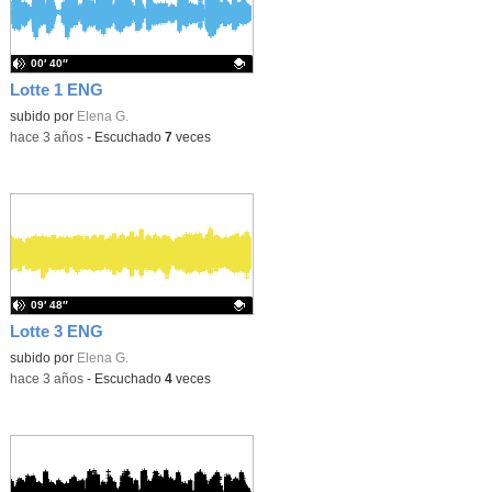
00′ 40″
Lotte 1 ENG
Contenido educativo.
subido por
Elena G.
-
hace 3 años
-
Escuchado
7
veces
09′ 48″
Lotte 3 ENG
Contenido educativo.
subido por
Elena G.
-
hace 3 años
-
Escuchado
4
veces