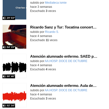
subido por
Mediateca ismie
-
hace 3 semanas
Escuchado
3
veces
29′ 03″
Ricardo Sanz y Tur: Tocatina concertante al aire español
subido por
Ricardo S.
-
hace 4 semanas
Escuchado
11
veces
04′ 15″
Atención alumnado enfermo. SAED primaria. José Nesh-Nash García
Contenido educativo.
subido por
AA.HOSP. DOCE DE OCTUBRE
-
hace 4 semanas
Escuchado
4
veces
00′ 46″
Atención alumnado enfermo. Aula dentro del hospital. Sara Martín Fernández.
Contenido educativo.
subido por
AA.HOSP. DOCE DE OCTUBRE
-
hace 4 semanas
Escuchado
3
veces
02′ 34″