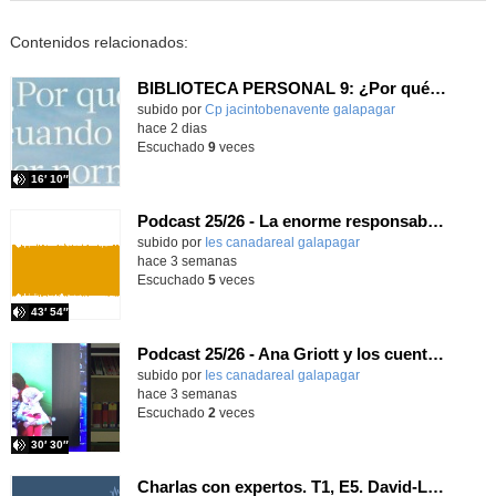
Contenidos relacionados:
BIBLIOTECA PERSONAL 9: ¿Por qué ser feliz cuando puedes ser normal?
Contenido educativo.
subido por
Cp jacintobenavente galapagar
-
hace 2 dias
Escuchado
9
veces
16′ 10″
Podcast 25/26 - La enorme responsabilidad de ser juez
subido por
Ies canadareal galapagar
-
hace 3 semanas
Escuchado
5
veces
43′ 54″
Podcast 25/26 - Ana Griott y los cuentos de las voces olvidadas
subido por
Ies canadareal galapagar
-
hace 3 semanas
Escuchado
2
veces
30′ 30″
Charlas con expertos. T1, E5. David-Li Ilundáin Reviriego