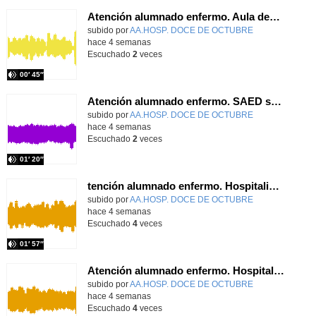
Atención alumnado enfermo. Aula dentro del hospital. Rosa María Poza Hervás
Contenido educativo.
subido por
AA.HOSP. DOCE DE OCTUBRE
-
hace 4 semanas
Escuchado
2
veces
00′ 45″
Atención alumnado enfermo. SAED secundaria. Charo Villamariz Cid.
Contenido educativo.
subido por
AA.HOSP. DOCE DE OCTUBRE
-
hace 4 semanas
Escuchado
2
veces
01′ 20″
tención alumnado enfermo. Hospitalización Psiquiátrica. María del Carmen Sanz Segura
Contenido educativo.
subido por
AA.HOSP. DOCE DE OCTUBRE
-
hace 4 semanas
Escuchado
4
veces
01′ 57″
Atención alumnado enfermo. Hospitalización Psiquiátrica. Miguel Ángel Baena Recio
Contenido educativo.
subido por
AA.HOSP. DOCE DE OCTUBRE
-
hace 4 semanas
Escuchado
4
veces