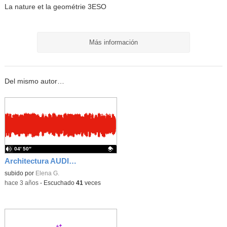
La nature et la geométrie 3ESO
Más información
Del mismo autor…
04′ 50″
Architectura AUDIO ENG
Contenido educativo.
subido por
Elena G.
-
hace 3 años
-
Escuchado
41
veces