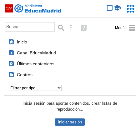
Mediateca de EducaMadrid
Saltar navegación
Servic
Educa
Palabra o frase:
Búsqueda avanzada
Ayuda
(en
ventana
Inicio
nueva)
Canal EducaMadrid
Últimos contenidos
Centros
Tipo de contenido:
Inicia sesión para aportar contenidos, crear listas de
reproducción...
Iniciar sesión