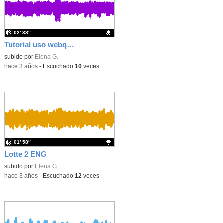
02′ 38″
Tutorial uso webquest ENG
Contenido educativo.
subido por
Elena G.
-
hace 3 años
-
Escuchado
10
veces
01′ 58″
Lotte 2 ENG
Contenido educativo.
subido por
Elena G.
-
hace 3 años
-
Escuchado
12
veces