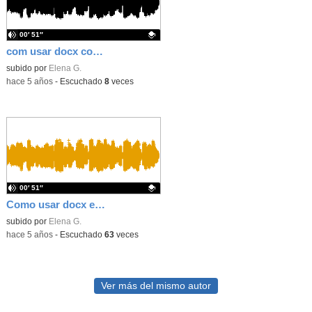
00′ 51″
com usar docx con gmail
Contenido educativo.
subido por
Elena G.
-
hace 5 años
-
Escuchado
8
veces
00′ 51″
Como usar docx en gmail
Contenido educativo.
subido por
Elena G.
-
hace 5 años
-
Escuchado
63
veces
Ver más del mismo autor