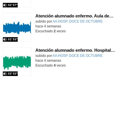
02′ 07″
Atención alumnado enfermo. Aula dentro del hospital. Laura Gómez-Pardo Gayete
Contenido educativo.
subido por
AA.HOSP. DOCE DE OCTUBRE
-
hace 4 semanas
Escuchado
2
veces
01′ 53″
Atención alumnado enfermo. Hospitalización Psiquiátrica. Laura Barrasa Fano.
Contenido educativo.
subido por
AA.HOSP. DOCE DE OCTUBRE
-
hace 4 semanas
Escuchado
4
veces
03′ 53″