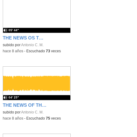
05′ 44″
THE NEWS OS THE BLUE GIRLS AND BOYS (10 ENERO 2019)
subido por
Antonio C. M.
-
hace 8 años
-
Escuchado
73
veces
04′ 25″
THE NEWS OF THE BLUE GIRLS AND BOYS 13 DICIEMBRE
subido por
Antonio C. M.
-
hace 8 años
-
Escuchado
75
veces