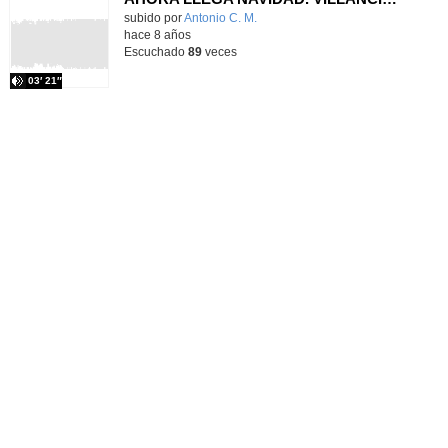
subido por
Antonio C. M.
-
hace 8 años
Escuchado
89
veces
03′ 21″