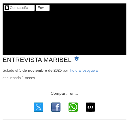
Contenido protegido…
ENTREVISTA MARIBEL
-
Contenido
educativo
Subido el
5 de noviembre de 2025
por
Tic cra lozoyuela
escuchado
1
veces