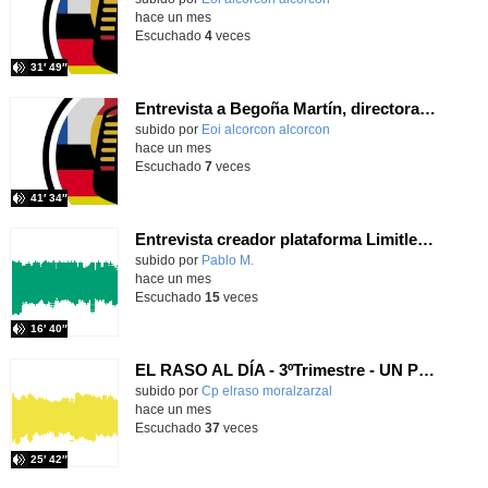
hace un mes
Escuchado
4
veces
31′ 49″
Entrevista a Begoña Martín, directora de la EOI Alcorcón-Ext. S. Martín
subido por
Eoi alcorcon alcorcon
-
hace un mes
Escuchado
7
veces
41′ 34″
Entrevista creador plataforma Limitless Education
Contenido educativo.
subido por
Pablo M.
-
hace un mes
Escuchado
15
veces
16′ 40″
EL RASO AL DÍA - 3ºTrimestre - UN PROGRAMA VIRAL
Contenido educativo.
subido por
Cp elraso moralzarzal
-
hace un mes
Escuchado
37
veces
25′ 42″