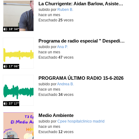
La Churrigente: Aidan Barlow, Asistente de Lengua Inglesa
subido por
Ruben B.
-
hace un mes
Escuchado
25
veces
18′ 34″
Programa de radio especial " Despedida de nuestra Directora Esther"
subido por
Ana P.
-
hace un mes
Escuchado
47
veces
17′ 06″
PROGRAMA ÚLTIMO RADIO 15-6-2026
Contenido educativo.
subido por
Andrea B.
-
hace un mes
Escuchado
34
veces
37′ 17″
Medio Ambiente
Contenido educativo.
subido por
Cpee hospitalclinico madrid
-
hace un mes
Escuchado
12
veces