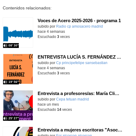
Contenidos relacionados:
Voces de Acero 2025-2026 - programa 1
Contenido educativo.
subido por
Radio cp amosacero madrid
-
hace 4 semanas
Escuchado
3
veces
08′ 30″
ENTREVISTA LUCÍA S. FERNÁNDEZ ALONSO
subido por
Cp principefelipe sansebastian
-
hace 4 semanas
Escuchado
3
veces
19′ 56″
Entrevista a profesores/as: María Climent
subido por
Cepa tetuan madrid
-
hace un mes
Escuchado
14
veces
25′ 27″
Entrevista a mujeres escritoras "Asociación Cien Miradas", de Alcorcón
subido por
Eoi alcorcon alcorcon
-