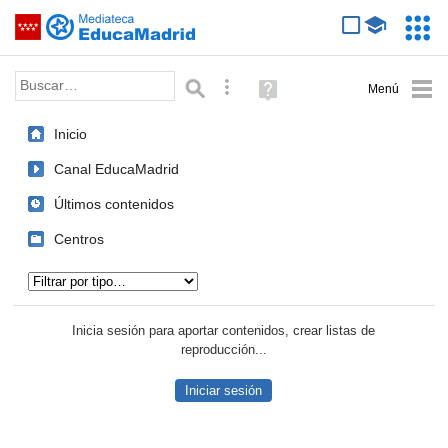
Mediateca de EducaMadrid
Saltar navegación
Servic
Educa
Palabra o frase:
Búsqueda avanzada
Ayuda
(en
ventana
Inicio
nueva)
Canal EducaMadrid
Últimos contenidos
Centros
Tipo de contenido:
Inicia sesión para aportar contenidos, crear listas de
reproducción...
Iniciar sesión