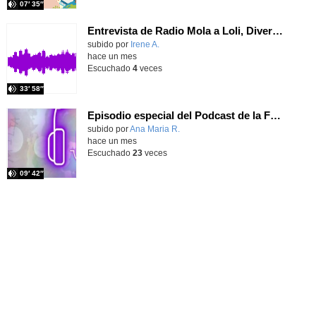
07′ 35″
Entrevista de Radio Mola a Loli, Diversión Solidaria
Contenido educativo.
subido por
Irene A.
-
hace un mes
Escuchado
4
veces
33′ 58″
Episodio especial del Podcast de la Familia Churchill
Contenido educativo.
subido por
Ana Maria R.
-
hace un mes
Escuchado
23
veces
09′ 42″