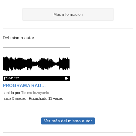
Más información
Del mismo autor…
04′ 09″
PROGRAMA RADIO 30-04-26
Contenido educativo.
subido por
Tic cra lozoyuela
-
hace 3 meses
-
Escuchado
11
veces
Ver más del mismo autor