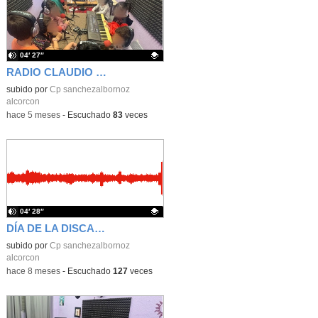
04′ 27″
RADIO CLAUDIO - LOS TALENTOS DE 3º EP
Contenido educativo.
subido por
Cp sanchezalbornoz
alcorcon
-
hace 5 meses
-
Escuchado
83
veces
04′ 28″
DÍA DE LA DISCAPACIDAD 2025
Contenido educativo.
subido por
Cp sanchezalbornoz
alcorcon
-
hace 8 meses
-
Escuchado
127
veces