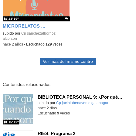
24′ 16″
MICRORELATOS - 2024
Contenido educativo.
subido por
Cp sanchezalbornoz
alcorcon
-
hace 2 años
-
Escuchado
129
veces
Ver más del mismo centro
Contenidos relacionados:
BIBLIOTECA PERSONAL 9: ¿Por qué ser feliz cuando puedes ser normal?
Contenido educativo.
subido por
Cp jacintobenavente galapagar
-
hace 2 dias
Escuchado
9
veces
16′ 10″
RIES. Programa 2