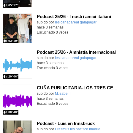
05′ 17″
Podcast 25/26 - I nostri amici italiani
subido por
Ies canadareal galapagar
-
hace 3 semanas
Escuchado
3
veces
03′ 19″
Podcast 25/26 - Amnistía Internacional
subido por
Ies canadareal galapagar
-
hace 3 semanas
Escuchado
3
veces
20′ 06″
CUÑA PUBLICITARIA-LOS TRES CERDITOS
Contenido educativo.
subido por
M.isabel I.
-
hace 3 semanas
Escuchado
5
veces
00′ 40″
Podcast - Luis en Innsbruck
subido por
Erasmus ies pacifico madrid
-