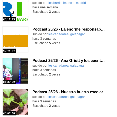
Contenido educativo.
subido por
Ies barriosimancas madrid
-
hace una semana
Escuchado
3
veces
11′ 25″
Podcast 25/26 - La enorme responsabilidad de ser juez
subido por
Ies canadareal galapagar
-
hace 3 semanas
Escuchado
5
veces
43′ 54″
Podcast 25/26 - Ana Griott y los cuentos de las voces olvidadas
subido por
Ies canadareal galapagar
-
hace 3 semanas
Escuchado
2
veces
30′ 30″
Podcast 25/26 - Nuestro huerto escolar
subido por
Ies canadareal galapagar
-
hace 3 semanas
Escuchado
2
veces
06′ 38″