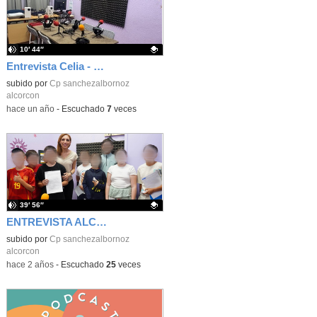
10′ 44″
Entrevista Celia - Paiporta
Contenido educativo.
subido por
Cp sanchezalbornoz
alcorcon
-
hace un año
-
Escuchado
7
veces
39′ 56″
ENTREVISTA ALCALDESA ALCORCÓN
Contenido educativo.
subido por
Cp sanchezalbornoz
alcorcon
-
hace 2 años
-
Escuchado
25
veces