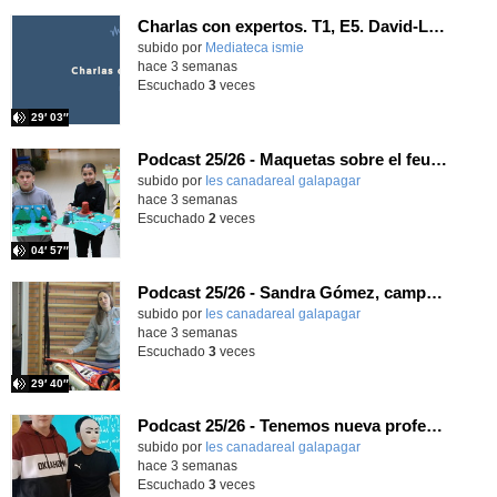
Charlas con expertos. T1, E5. David-Li Ilundáin Reviriego
subido por
Mediateca ismie
-
hace 3 semanas
Escuchado
3
veces
29′ 03″
Podcast 25/26 - Maquetas sobre el feudalismo
subido por
Ies canadareal galapagar
-
hace 3 semanas
Escuchado
2
veces
04′ 57″
Podcast 25/26 - Sandra Gómez, campeona de Enduro
subido por
Ies canadareal galapagar
-
hace 3 semanas
Escuchado
3
veces
29′ 40″
Podcast 25/26 - Tenemos nueva profesora de Griego ¿Conoces a María Eugenia?
subido por
Ies canadareal galapagar
-
hace 3 semanas
Escuchado
3
veces