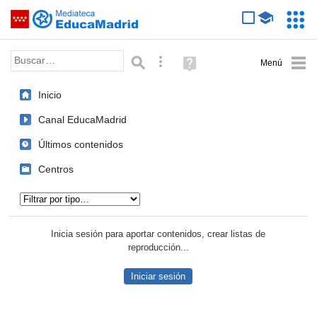
Mediateca de EducaMadrid
Saltar navegación
Servic
Educa
Palabra o frase:
Búsqueda avanzada
Ayuda
(en
ventana
Inicio
nueva)
Canal EducaMadrid
Últimos contenidos
Centros
Tipo de contenido:
Inicia sesión para aportar contenidos, crear listas de
reproducción...
Iniciar sesión