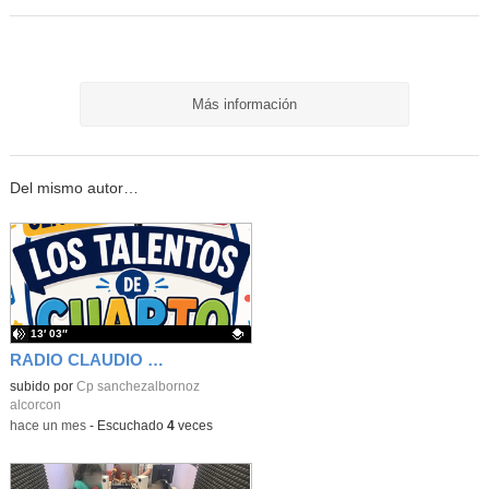
Más información
Del mismo autor…
13′ 03″
RADIO CLAUDIO - LOS TALENTOS DE 4º EP
Contenido educativo.
subido por
Cp sanchezalbornoz
alcorcon
-
hace un mes
-
Escuchado
4
veces