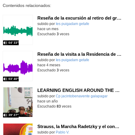
Contenidos relacionados:
Reseña de la excursión al retiro del grupo de Enlace
Contenido educativo.
subido por
Ies puigadam getafe
-
hace un mes
Escuchado
3
veces
04′ 33″
Reseña de la visita a la Residencia de Estudiantes
Contenido educativo.
subido por
Ies puigadam getafe
-
hace 4 meses
Escuchado
3
veces
03′ 40″
LEARNING ENGLISH AROUND THE WORLD (6º A)
Contenido educativo.
subido por
Cp jacintobenavente galapagar
-
hace un año
Escuchado
83
veces
39′ 27″
Strauss, la Marcha Radetzky y el concierto de año nuevo 2025
Contenido educativo.
subido por
Pablo V.
-