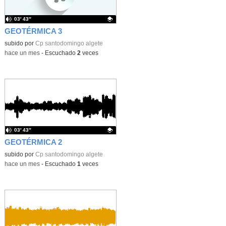
03′ 43″
GEOTÉRMICA 3
Contenido educativo.
subido por
Cp santodomingo algete
-
hace un mes
-
Escuchado
2
veces
03′ 43″
GEOTÉRMICA 2
Contenido educativo.
subido por
Cp santodomingo algete
-
hace un mes
-
Escuchado
1
veces