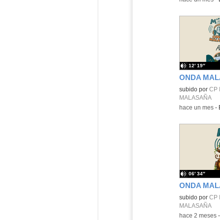
12′ 19″
Contenido educ
subido por
CP 
MALASAÑA
-
hace un mes
-
06′ 34″
Contenido educ
subido por
CP 
MALASAÑA
-
hace 2 meses