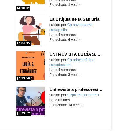
Escuchado
1
veces
10′ 0″
La Brújula de la Sabiuría
Contenido educativo.
subido por
Cp navalazarza
sanagustin
-
hace 4 semanas
Escuchado
4
veces
04′ 35″
ENTREVISTA LUCÍA S. FERNÁNDEZ ALONSO
subido por
Cp principefelipe
sansebastian
-
hace 4 semanas
Escuchado
3
veces
19′ 56″
Entrevista a profesores/as: María Climent
subido por
Cepa tetuan madrid
-
hace un mes
Escuchado
14
veces
25′ 27″