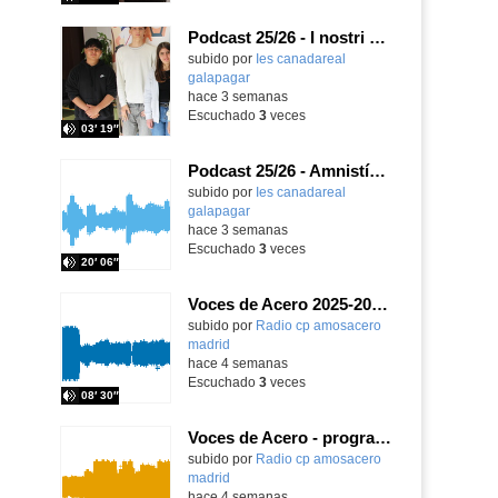
Podcast 25/26 - I nostri amici italiani
subido por
Ies canadareal
galapagar
-
hace 3 semanas
Escuchado
3
veces
03′ 19″
Podcast 25/26 - Amnistía Internacional
subido por
Ies canadareal
galapagar
-
hace 3 semanas
Escuchado
3
veces
20′ 06″
Voces de Acero 2025-2026 - programa 1
Contenido educativo.
subido por
Radio cp amosacero
madrid
-
hace 4 semanas
Escuchado
3
veces
08′ 30″
Voces de Acero - programa 2
Contenido educativo.
subido por
Radio cp amosacero
madrid
-
hace 4 semanas