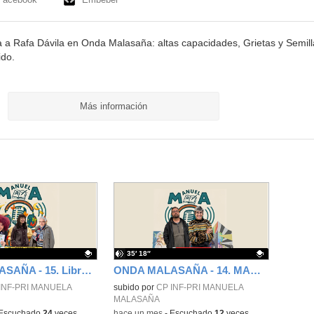
 a Rafa Dávila en Onda Malasaña: altas capacidades, Grietas y Semill
ido.
Más información
35′ 18″
ONDA MALASAÑA - 15. Libros, voces y aventuras
ONDA MALASAÑA - 14. MAUF con Morse y Fressa Art
ativo.
INF-PRI MANUELA
Contenido educativo.
subido por
CP INF-PRI MANUELA
MALASAÑA
Escuchado
24
veces
-
hace un mes
-
Escuchado
12
veces