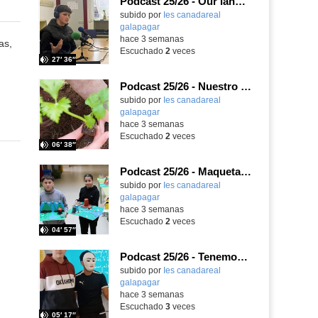
Podcast 25/26 - Our language assistant Ellie
subido por
Ies canadareal
galapagar
-
hace 3 semanas
as,
Escuchado
2
veces
27′ 36″
Podcast 25/26 - Nuestro huerto escolar
subido por
Ies canadareal
galapagar
-
hace 3 semanas
Escuchado
2
veces
06′ 38″
Podcast 25/26 - Maquetas sobre el feudalismo
subido por
Ies canadareal
galapagar
-
hace 3 semanas
Escuchado
2
veces
04′ 57″
Podcast 25/26 - Tenemos nueva profesora de Griego ¿Conoces a María Eugenia?
subido por
Ies canadareal
galapagar
-
hace 3 semanas
Escuchado
3
veces
05′ 17″