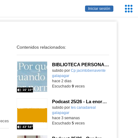
Servic
Iniciar sesión
Educa
Contenidos relacionados:
BIBLIOTECA PERSONAL 9: ¿Por qué ser feliz cuando puedes ser normal?
Contenido educativo.
subido por
Cp jacintobenavente
galapagar
-
hace 2 dias
Escuchado
9
veces
16′ 10″
Podcast 25/26 - La enorme responsabilidad de ser juez
subido por
Ies canadareal
galapagar
-
hace 3 semanas
eces
Escuchado
5
veces
43′ 54″