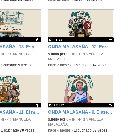
42′ 25″
ONDA MALASAÑA - 13. Especial CEIP Alejandro Casona
ONDA MALASAÑA - 12. Enredados en las Redes
ativo.
INF-PRI MANUELA
Contenido educativo.
subido por
CP INF-PRI MANUELA
MALASAÑA
Escuchado
9
veces
-
hace 2 meses
-
Escuchado
42
veces
18′ 06″
ONDA MALASAÑA - 11. El mundo animal
ONDA MALASAÑA - 9. Entrevista a Vitor Benite
ativo.
INF-PRI MANUELA
Contenido educativo.
subido por
CP INF-PRI MANUELA
MALASAÑA
-
Escuchado
70
veces
-
hace 4 meses
-
Escuchado
37
veces