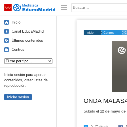
Mediateca de EducaMadrid
Saltar navegación
Palabra o frase:
Inicio
Canal EducaMadrid
Inicio
Centros
C
Últimos contenidos
Volume
50%
Centros
Tipo de contenido:
Inicia sesión para aportar
contenidos, crear listas de
reproducción...
Iniciar sesión
ONDA MALASAÑA 
Subido el
12 de mayo de 
X (Twitter)