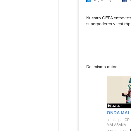
Nuestro GEFA entrevista
superpoderes y test ráp
Del mismo autor…
32′ 37″
Contenido educ
subido por
CP 
MALASAÑA
-
hace un mes
-