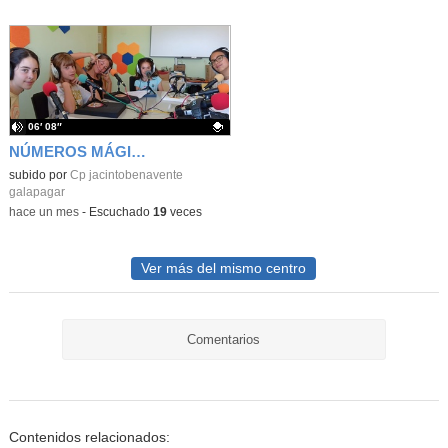
06′ 08″
NÚMEROS MÁGICOS
Contenido educativo.
subido por
Cp jacintobenavente
galapagar
-
hace un mes
-
Escuchado
19
veces
Ver más del mismo centro
Comentarios
Contenidos relacionados: