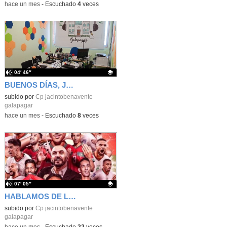
-
hace un mes
-
Escuchado
4
veces
04′ 46″
BUENOS DÍAS, JACINTO BENAVENTE: viernes, 19 de junio de 2026
Contenido educativo.
subido por
Cp jacintobenavente
galapagar
-
hace un mes
-
Escuchado
8
veces
07′ 05″
HABLAMOS DE LA SELECCIÓN DE MARRUECOS
Contenido educativo.
subido por
Cp jacintobenavente
galapagar