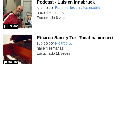
Podcast - Luis en Innsbruck
subido por
Erasmus ies pacifico madrid
-
hace 4 semanas
Escuchado
6
veces
15′ 46″
Ricardo Sanz y Tur: Tocatina concertante al aire español
subido por
Ricardo S.
-
hace 4 semanas
Escuchado
11
veces
04′ 15″