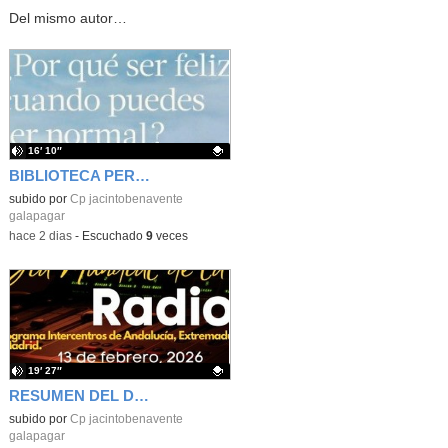
Del mismo autor…
16′ 10″
BIBLIOTECA PERSONAL 9: ¿Por qué ser feliz cuando puedes ser normal?
Contenido educativo.
subido por
Cp jacintobenavente
galapagar
-
hace 2 dias
-
Escuchado
9
veces
19′ 27″
RESUMEN DEL DÍA MUNDIAL DE LA RADIO Y LA I.A. PROGRAMA COLABORATIVO
Contenido educativo.
subido por
Cp jacintobenavente
galapagar