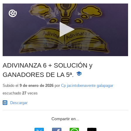
ADIVINANZA 6 + SOLUCIÓN y
GANADORES DE LA 5ª.
-
Contenido
educativo
Subido el
9 de enero de 2026
por
Cp jacintobenavente galapagar
escuchado
27
veces
Descargar