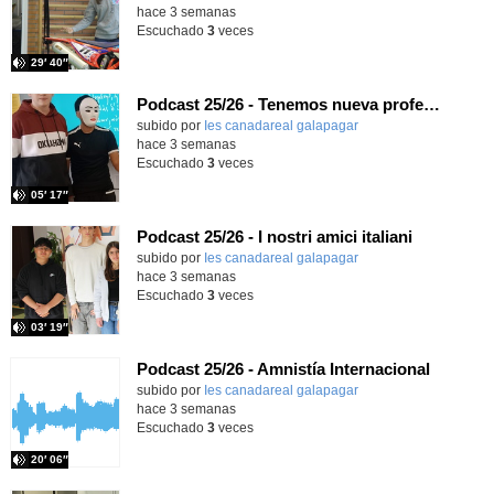
hace 3 semanas
Escuchado
3
veces
29′ 40″
Podcast 25/26 - Tenemos nueva profesora de Griego ¿Conoces a María Eugenia?
subido por
Ies canadareal galapagar
-
hace 3 semanas
Escuchado
3
veces
05′ 17″
Podcast 25/26 - I nostri amici italiani
subido por
Ies canadareal galapagar
-
hace 3 semanas
Escuchado
3
veces
03′ 19″
Podcast 25/26 - Amnistía Internacional
subido por
Ies canadareal galapagar
-
hace 3 semanas
Escuchado
3
veces
20′ 06″