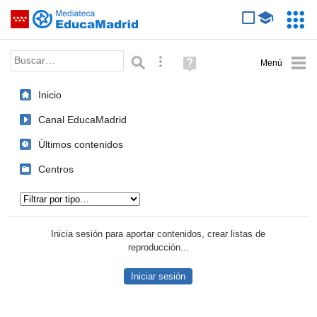
Mediateca de EducaMadrid
Saltar navegación
Servic
Educa
Palabra o frase:
Búsqueda avanzada
Ayuda
(en
ventana
Inicio
nueva)
Canal EducaMadrid
Últimos contenidos
Centros
Tipo de contenido:
Inicia sesión para aportar contenidos, crear listas de
reproducción...
Iniciar sesión