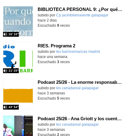
BIBLIOTECA PERSONAL 9: ¿Por qué ser feliz cuando puedes ser normal?
Contenido educativo.
subido por
Cp jacintobenavente galapagar
-
hace 2 dias
Escuchado
9
veces
16′ 10″
RIES. Programa 2
Contenido educativo.
subido por
Ies barriosimancas madrid
-
hace una semana
Escuchado
3
veces
11′ 25″
Podcast 25/26 - La enorme responsabilidad de ser juez
subido por
Ies canadareal galapagar
-
hace 3 semanas
Escuchado
5
veces
43′ 54″
Podcast 25/26 - Ana Griott y los cuentos de las voces olvidadas
subido por
Ies canadareal galapagar
-
hace 3 semanas
Escuchado
2
veces