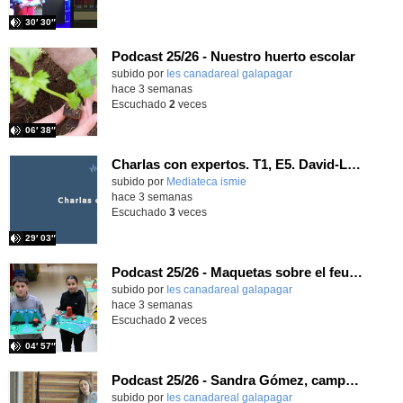
30′ 30″
Podcast 25/26 - Nuestro huerto escolar
subido por
Ies canadareal galapagar
-
hace 3 semanas
Escuchado
2
veces
06′ 38″
Charlas con expertos. T1, E5. David-Li Ilundáin Reviriego
subido por
Mediateca ismie
-
hace 3 semanas
Escuchado
3
veces
29′ 03″
Podcast 25/26 - Maquetas sobre el feudalismo
subido por
Ies canadareal galapagar
-
hace 3 semanas
Escuchado
2
veces
04′ 57″
Podcast 25/26 - Sandra Gómez, campeona de Enduro
subido por
Ies canadareal galapagar
-