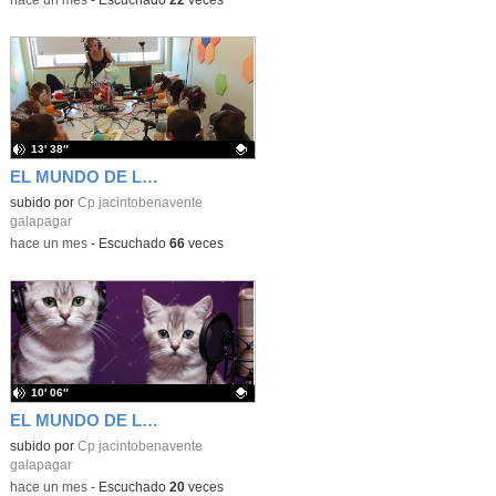
-
hace un mes
-
Escuchado
22
veces
13′ 38″
EL MUNDO DE LAS MARIQUITAS, por Infantil 3 años
Contenido educativo.
subido por
Cp jacintobenavente
galapagar
-
hace un mes
-
Escuchado
66
veces
10′ 06″
EL MUNDO DE LOS GATOS 2ª PARTE
Contenido educativo.
subido por
Cp jacintobenavente
galapagar
-
hace un mes
-
Escuchado
20
veces