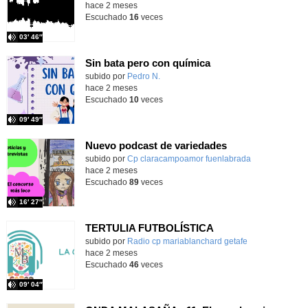
hace 2 meses
Escuchado
16
veces
03′ 46″
Sin bata pero con química
Contenido educativo.
subido por
Pedro N.
-
hace 2 meses
Escuchado
10
veces
09′ 49″
Nuevo podcast de variedades
Contenido educativo.
subido por
Cp claracampoamor fuenlabrada
-
hace 2 meses
Escuchado
89
veces
16′ 27″
TERTULIA FUTBOLÍSTICA
subido por
Radio cp mariablanchard getafe
-
hace 2 meses
Escuchado
46
veces
09′ 04″