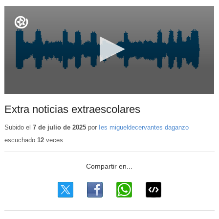
Extra noticias extraescolares
Subido el
7 de julio de 2025
por
Ies migueldecervantes daganzo
escuchado
12
veces