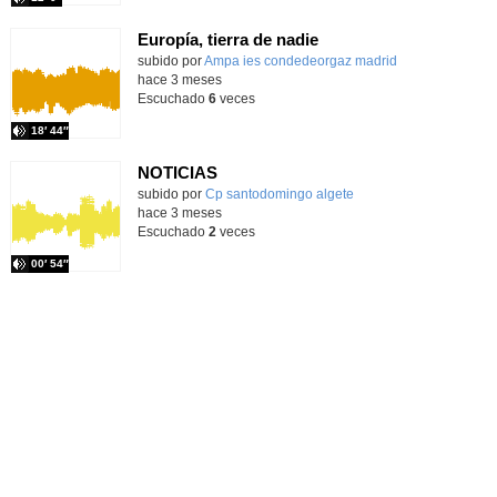
Europía, tierra de nadie
Contenido educativo.
subido por
Ampa ies condedeorgaz madrid
-
hace 3 meses
Escuchado
6
veces
18′ 44″
NOTICIAS
Contenido educativo.
subido por
Cp santodomingo algete
-
hace 3 meses
Escuchado
2
veces
00′ 54″