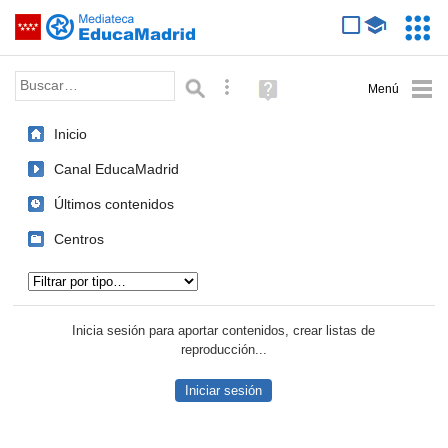
Mediateca de EducaMadrid
Saltar navegación
Servic
Educa
Palabra o frase:
Búsqueda avanzada
Ayuda
(en
ventana
Inicio
nueva)
Canal EducaMadrid
Últimos contenidos
Centros
Tipo de contenido:
Inicia sesión para aportar contenidos, crear listas de
reproducción...
Iniciar sesión